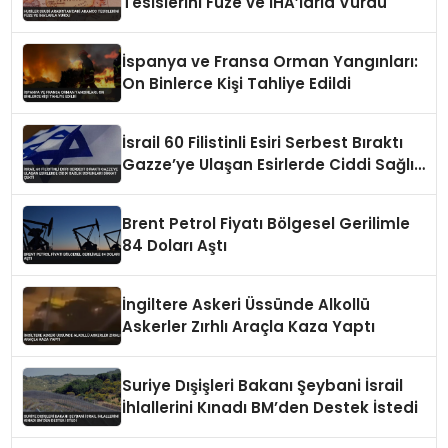
Tesislerini Füze ve İHA’larla Vurdu
İspanya ve Fransa Orman Yangınları:
On Binlerce Kişi Tahliye Edildi
İsrail 60 Filistinli Esiri Serbest Bıraktı
Gazze’ye Ulaşan Esirlerde Ciddi Sağlık
Sorunları Dikkat Çekti
Brent Petrol Fiyatı Bölgesel Gerilimle
84 Doları Aştı
İngiltere Askeri Üssünde Alkollü
Askerler Zırhlı Araçla Kaza Yaptı
Suriye Dışişleri Bakanı Şeybani İsrail
İhlallerini Kınadı BM’den Destek İstedi