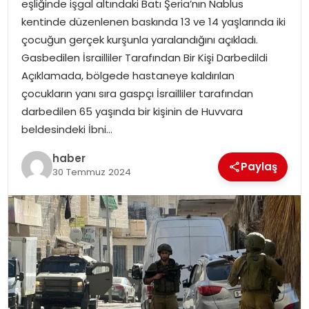
eşliğinde işgal altındaki Batı Şeria’nın Nablus
EKONOMI
kentinde düzenlenen baskında 13 ve 14 yaşlarında iki
çocuğun gerçek kurşunla yaralandığını açıkladı.
MAGAZIN
Gasbedilen İsrailliler Tarafından Bir Kişi Darbedildi
Açıklamada, bölgede hastaneye kaldırılan
DÜNYA
çocukların yanı sıra gaspçı İsrailliler tarafından
darbedilen 65 yaşında bir kişinin de Huvvara
OTOMOBIL
beldesindeki İbni…
haber
Paylaş
30 Temmuz 2024