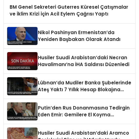
BM Genel Sekreteri Guterres Küresel Çatışmalar
ve İklim Krizi İçin Acil Eylem Çağrısı Yaptı
Nikol Pashinyan Ermenistan’da
Yeniden Başbakan Olarak Atandı
Husiler Suudi Arabistan’daki Necran
Havalimanı’na İHA Saldırısı Düzenledi
Lübnan’da Mudiler Banka Şubelerinde
Ateş Yaktı 7 Yıllık Hesap Blokajına
Tepki Gösterdi
Putin’den Rus Donanmasına Tedirgin
Eden Emir: Gemilere El Koyma
Girişimlerine Karşı Koyulacak
Husiler Suudi Arabistan’daki Aramco