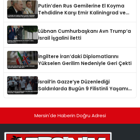
Putin’den Rus Gemilerine El Koyma
Tehdidine Karşı Emir Kaliningrad ve
Ukrayna Vurgusu
Lübnan Cumhurbaşkanı Avn Trump’a
İsrail İşgalini İletti
İngiltere İran’daki Diplomatlarını
Yükselen Gerilim Nedeniyle Geri Çekti
İsrail’in Gazze’ye Düzenlediği
Saldırılarda Bugün 9 Filistinli Yaşamını
Yitirdi
Mersin'de Haberin Doğru Adresi