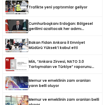
Trafikte yeni yaptırımlar geliyor
Cumhurbaşkanı Erdoğan: Bölgesel
gerilimi azaltacak her adımı
destekliyoruz
Bakan Fidan Ankara İl Emniyet
Müdürü Yüksek’i kabul etti
MİA, “Ankara Zirvesi, NATO 3.0
Tartışmaları ve Türkiye” raporunu
yayımladı
Memur ve emeklinin zam oranları
yarın belli oluyor
Memur ve emeklinin zam oranları belli
oluyor