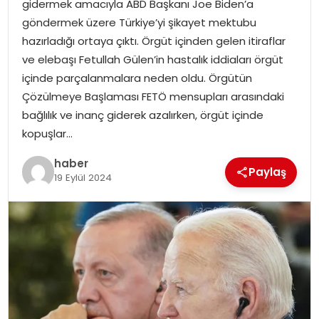
gidermek amacıyla ABD Başkanı Joe Biden’a
EKONOMI
göndermek üzere Türkiye’yi şikayet mektubu
hazırladığı ortaya çıktı. Örgüt içinden gelen itiraflar
MAGAZIN
ve elebaşı Fetullah Gülen’in hastalık iddiaları örgüt
içinde parçalanmalara neden oldu. Örgütün
DÜNYA
Çözülmeye Başlaması FETÖ mensupları arasındaki
bağlılık ve inanç giderek azalırken, örgüt içinde
OTOMOBIL
kopuşlar…
haber
Paylaş
19 Eylül 2024