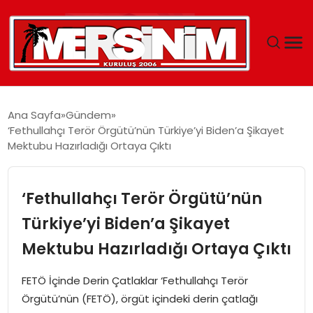
MERSIN
Ana Sayfa
Gündem
‘Fethullahçı Terör Örgütü’nün Türkiye’yi Biden’a Şikayet
YAŞAM
Mektubu Hazırladığı Ortaya Çıktı
GÜNCEL
‘Fethullahçı Terör Örgütü’nün
SAĞLIK
Türkiye’yi Biden’a Şikayet
Mektubu Hazırladığı Ortaya Çıktı
EĞITIM
FETÖ İçinde Derin Çatlaklar ‘Fethullahçı Terör
SPOR
Örgütü’nün (FETÖ), örgüt içindeki derin çatlağı