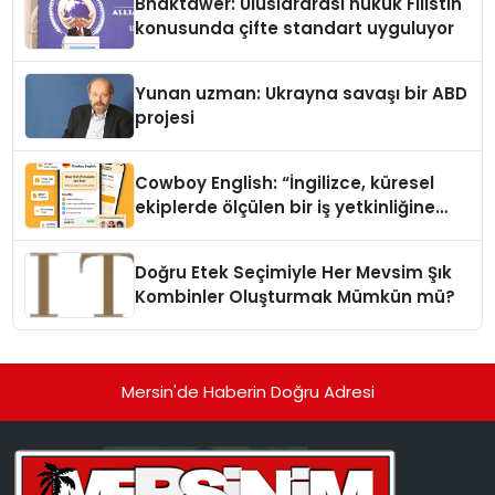
Bhaktawer: Uluslararası hukuk Filistin
konusunda çifte standart uyguluyor
Yunan uzman: Ukrayna savaşı bir ABD
projesi
Cowboy English: “İngilizce, küresel
ekiplerde ölçülen bir iş yetkinliğine
dönüşüyor”
Doğru Etek Seçimiyle Her Mevsim Şık
Kombinler Oluşturmak Mümkün mü?
Mersin'de Haberin Doğru Adresi