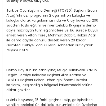
sözleriyle büyük alkış aldı.
Türkiye Oyunlaştırma Derneği (TOYED) Başkanı Ercan
Altuğ Yılmaz, programın 2 aşamalı ön kuluçka ve
kuluçka olarak kurgulanmasında ve 6 ay boyunca 200
saatten fazla eğitim ve mentorlukla 15 girişimi demo
day’e hazırlayan tüm eğitimcilere ve bu sürece büyük
emek veren Altan Türel, Mahmut Dabbit, Hakan Acar
ile demo dayde gönüllü destek veren 20 kadar
Gamfed Türkiye gönüllülerini sahneden kutlayarak
teşekkür etti.
Demo Day sunum etkinliğine; Muğla Milletvekili Yakup
Otgöz, Fethiye Belediye Başkanı Alim Karaca ve
GESİFED Başkanı Hakan Urhan gibi önemli isimler
katılarak, girişimciliğin bölgesel kalkınmadaki rolüne
dikkat çektiler.
Etkinlik boyunca, 15 farklı girişimci ekip, geliştirdikleri
yenilikçi projeleri üç dakikalık sunumlarla jüri üyelerine