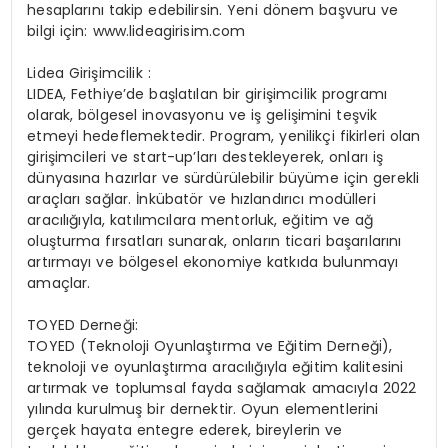
hesaplarını takip edebilirsin. Yeni dönem başvuru ve
bilgi için: www.lideagirisim.com
Lidea Girişimcilik :
LIDEA, Fethiye’de başlatılan bir girişimcilik programı
olarak, bölgesel inovasyonu ve iş gelişimini teşvik
etmeyi hedeflemektedir. Program, yenilikçi fikirleri olan
girişimcileri ve start-up’ları destekleyerek, onları iş
dünyasına hazırlar ve sürdürülebilir büyüme için gerekli
araçları sağlar. İnkübatör ve hızlandırıcı modülleri
aracılığıyla, katılımcılara mentorluk, eğitim ve ağ
oluşturma fırsatları sunarak, onların ticari başarılarını
artırmayı ve bölgesel ekonomiye katkıda bulunmayı
amaçlar.
TOYED Derneği:
TOYED (Teknoloji Oyunlaştırma ve Eğitim Derneği),
teknoloji ve oyunlaştırma aracılığıyla eğitim kalitesini
artırmak ve toplumsal fayda sağlamak amacıyla 2022
yılında kurulmuş bir dernektir. Oyun elementlerini
gerçek hayata entegre ederek, bireylerin ve