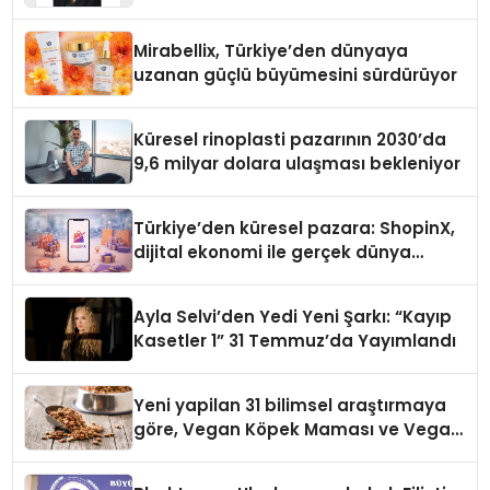
Yaman
Mirabellix, Türkiye’den dünyaya
uzanan güçlü büyümesini sürdürüyor
Küresel rinoplasti pazarının 2030’da
9,6 milyar dolara ulaşması bekleniyor
Türkiye’den küresel pazara: ShopinX,
dijital ekonomi ile gerçek dünya
alışverişini bir araya getirmeyi
hedefliyor
Ayla Selvi’den Yedi Yeni Şarkı: “Kayıp
Kasetler 1” 31 Temmuz’da Yayımlandı
Yeni yapilan 31 bilimsel araştırmaya
göre, Vegan Köpek Maması ve Vegan
Kedi Mamasının İyi Sindirildiğini
Ortaya Koydu