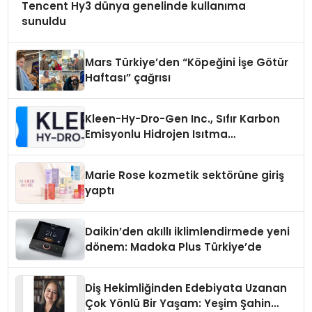
Tencent Hy3 dünya genelinde kullanıma
sunuldu
Mars Türkiye’den “Köpeğini İşe Götür
Haftası” çağrısı
Kleen-Hy-Dro-Gen Inc., Sıfır Karbon
Emisyonlu Hidrojen Isıtma
Teknolojisinde ISO ve TSSA
Düzenleyici Onaylarını Aldı
Marie Rose kozmetik sektörüne giriş
yaptı
Daikin’den akıllı iklimlendirmede yeni
dönem: Madoka Plus Türkiye’de
Diş Hekimliğinden Edebiyata Uzanan
Çok Yönlü Bir Yaşam: Yeşim Şahin