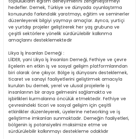
toplulukların eğitim deneyimlerini zenginleştirmeyi
hedefler. Dernek, Türkiye ve dünyada oyunlaştırma
konusunda farkındalık yaratmayı, eğitim ve seminerler
düzenleyerek bilgiyi yaymayı amaçlar. Ayrıca, yurtiçi
ve yurtdışı projeler geliştirerek her yaş grubuna ve
çeşitli sektörlere yönelik sürdürülebilir kalkınma
amaçlarını desteklemektedir​
Likya İş İnsanları Derneği :
LİİDER, yani Likya İş İnsanları Derneği, Fethiye ve çevre
ilçelerin en etkin iş ve sosyal gelişim platformlarından
biri olarak öne çıkıyor. Bölge iş dünyasını desteklemek,
ticaret ve sanayi faaliyetlerini geliştirmek amacıyla
kurulan bu dernek, yerel ve ulusal projelerle iş
insanlarının bir araya gelmesini sağlamakta ve
işbirlikleri kurmalarına öncülük etmektedir. Fethiye ve
çevresindeki ticari ve sosyal gelişim için çeşitli
etkinlikler düzenleyerek, üyelerine networking ve iş
geliştirme imkanları sunmaktadır. Derneğin faaliyetleri,
bölgenin iş potansiyelini maksimize etme ve
sürdürülebilir kalkınmayı destekleme odaklıdır