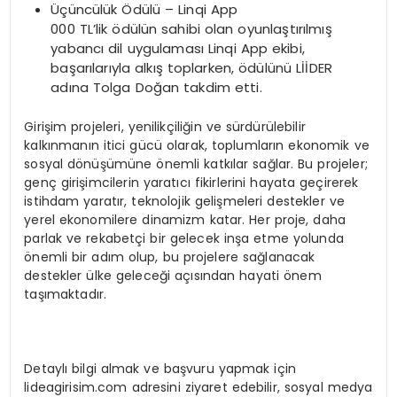
Üçüncülük Ödülü – Linqi App
000 TL’lik ödülün sahibi olan oyunlaştırılmış
yabancı dil uygulaması Linqi App ekibi,
başarılarıyla alkış toplarken, ödülünü LİİDER
adına Tolga Doğan takdim etti.
Girişim projeleri, yenilikçiliğin ve sürdürülebilir
kalkınmanın itici gücü olarak, toplumların ekonomik ve
sosyal dönüşümüne önemli katkılar sağlar. Bu projeler;
genç girişimcilerin yaratıcı fikirlerini hayata geçirerek
istihdam yaratır, teknolojik gelişmeleri destekler ve
yerel ekonomilere dinamizm katar. Her proje, daha
parlak ve rekabetçi bir gelecek inşa etme yolunda
önemli bir adım olup, bu projelere sağlanacak
destekler ülke geleceği açısından hayati önem
taşımaktadır.
Detaylı bilgi almak ve başvuru yapmak için
lideagirisim.com adresini ziyaret edebilir, sosyal medya