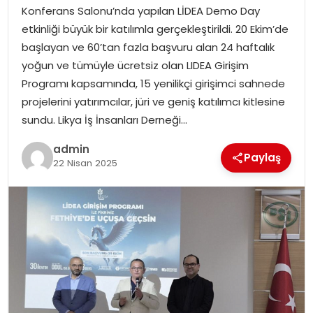
EKONOMI
Konferans Salonu’nda yapılan LİDEA Demo Day
etkinliği büyük bir katılımla gerçekleştirildi. 20 Ekim’de
MAGAZIN
başlayan ve 60’tan fazla başvuru alan 24 haftalık
yoğun ve tümüyle ücretsiz olan LIDEA Girişim
DÜNYA
Programı kapsamında, 15 yenilikçi girişimci sahnede
projelerini yatırımcılar, jüri ve geniş katılımcı kitlesine
OTOMOBIL
sundu. Likya İş İnsanları Derneği…
admin
Paylaş
22 Nisan 2025