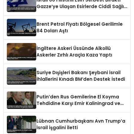
Gazze’ye Ulaşan Esirlerde Ciddi Sağlık
Sorunları Dikkat Çekti
Brent Petrol Fiyatı Bölgesel Gerilimle
84 Doları Aştı
İngiltere Askeri Üssünde Alkollü
Askerler Zırhlı Araçla Kaza Yaptı
Suriye Dışişleri Bakanı Şeybani İsrail
İhlallerini Kınadı BM’den Destek İstedi
Putin’den Rus Gemilerine El Koyma
Tehdidine Karşı Emir Kaliningrad ve
Ukrayna Vurgusu
Lübnan Cumhurbaşkanı Avn Trump’a
İsrail İşgalini İletti