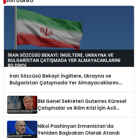
Son Dakika
İran Sözcüsü Bekayi: İngiltere, Ukrayna ve
Bulgaristan Çatışmada Yer Almayacaklarını
Bildirdi
BM Genel Sekreteri Guterres Küresel
Çatışmalar ve İklim Krizi İçin Acil
Eylem Çağrısı Yaptı
Nikol Pashinyan Ermenistan’da
Yeniden Başbakan Olarak Atandı