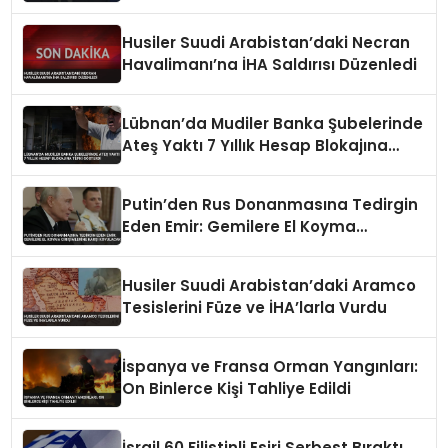
Husiler Suudi Arabistan’daki Necran
Havalimanı’na İHA Saldırısı Düzenledi
Lübnan’da Mudiler Banka Şubelerinde
Ateş Yaktı 7 Yıllık Hesap Blokajına
Tepki Gösterdi
Putin’den Rus Donanmasına Tedirgin
Eden Emir: Gemilere El Koyma
Girişimlerine Karşı Koyulacak
Husiler Suudi Arabistan’daki Aramco
Tesislerini Füze ve İHA’larla Vurdu
İspanya ve Fransa Orman Yangınları:
On Binlerce Kişi Tahliye Edildi
İsrail 60 Filistinli Esiri Serbest Bıraktı