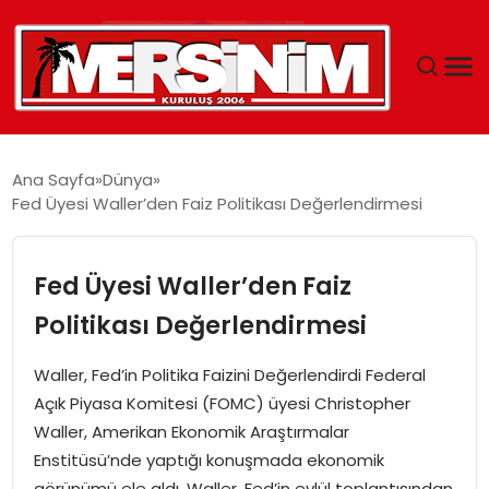
MERSIN
Ana Sayfa
Dünya
Fed Üyesi Waller’den Faiz Politikası Değerlendirmesi
YAŞAM
GÜNCEL
Fed Üyesi Waller’den Faiz
Politikası Değerlendirmesi
SAĞLIK
Waller, Fed’in Politika Faizini Değerlendirdi Federal
EĞITIM
Açık Piyasa Komitesi (FOMC) üyesi Christopher
Waller, Amerikan Ekonomik Araştırmalar
SPOR
Enstitüsü’nde yaptığı konuşmada ekonomik
görünümü ele aldı. Waller, Fed’in eylül toplantısından