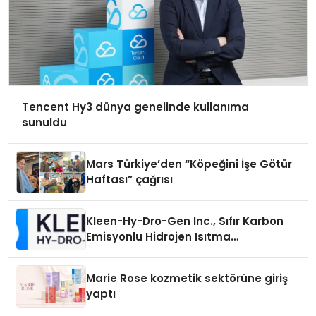
Tencent Hy3 dünya genelinde kullanıma
sunuldu
Mars Türkiye’den “Köpeğini İşe Götür
Haftası” çağrısı
Kleen-Hy-Dro-Gen Inc., Sıfır Karbon
Emisyonlu Hidrojen Isıtma
Teknolojisinde ISO ve TSSA
Düzenleyici Onaylarını Aldı
Marie Rose kozmetik sektörüne giriş
yaptı