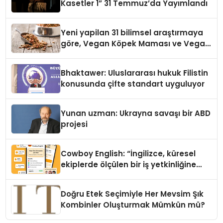
Kasetler 1” 31 Temmuz’da Yayımlandı
Yeni yapilan 31 bilimsel araştırmaya
göre, Vegan Köpek Maması ve Vegan
Kedi Mamasının İyi Sindirildiğini
Ortaya Koydu
Bhaktawer: Uluslararası hukuk Filistin
konusunda çifte standart uyguluyor
Yunan uzman: Ukrayna savaşı bir ABD
projesi
Cowboy English: “İngilizce, küresel
ekiplerde ölçülen bir iş yetkinliğine
dönüşüyor”
Doğru Etek Seçimiyle Her Mevsim Şık
Kombinler Oluşturmak Mümkün mü?