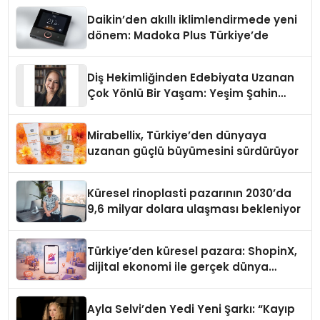
Daikin’den akıllı iklimlendirmede yeni
dönem: Madoka Plus Türkiye’de
Diş Hekimliğinden Edebiyata Uzanan
Çok Yönlü Bir Yaşam: Yeşim Şahin
Yaman
Mirabellix, Türkiye’den dünyaya
uzanan güçlü büyümesini sürdürüyor
Küresel rinoplasti pazarının 2030’da
9,6 milyar dolara ulaşması bekleniyor
Türkiye’den küresel pazara: ShopinX,
dijital ekonomi ile gerçek dünya
alışverişini bir araya getirmeyi
hedefliyor
Ayla Selvi’den Yedi Yeni Şarkı: “Kayıp