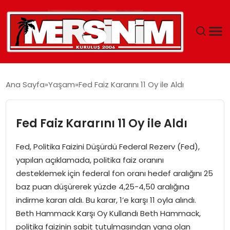
MERSIN
Ana Sayfa
Yaşam
Fed Faiz Kararını 11 Oy ile Aldı
YAŞAM
Fed Faiz Kararını 11 Oy ile Aldı
GÜNCEL
Fed, Politika Faizini Düşürdü Federal Rezerv (Fed),
SAĞLIK
yapılan açıklamada, politika faiz oranını
desteklemek için federal fon oranı hedef aralığını 25
EĞITIM
baz puan düşürerek yüzde 4,25-4,50 aralığına
indirme kararı aldı. Bu karar, 1’e karşı 11 oyla alındı.
SPOR
Beth Hammack Karşı Oy Kullandı Beth Hammack,
politika faizinin sabit tutulmasından yana olan