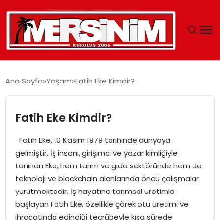
MERSIN
Ana Sayfa
Yaşam
Fatih Eke Kimdir?
YAŞAM
Fatih Eke Kimdir?
GÜNCEL
Fatih Eke, 10 Kasım 1979 tarihinde dünyaya
SAĞLIK
gelmiştir. İş insanı, girişimci ve yazar kimliğiyle
tanınan Eke, hem tarım ve gıda sektöründe hem de
EĞITIM
teknoloji ve blockchain alanlarında öncü çalışmalar
yürütmektedir. İş hayatına tarımsal üretimle
SPOR
başlayan Fatih Eke, özellikle çörek otu üretimi ve
ihracatında edindiği tecrübeyle kısa sürede