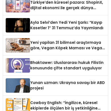
Türkiye’den küresel pazara: ShopinX,
dijital ekonomi ile gerçek dünya
alışverişini bir araya getirmeyi
hedefliyor
Ayla Selvi’den Yedi Yeni Şarkı: “Kayıp
Kasetler 1” 31 Temmuz’da Yayımlandı
Yeni yapilan 31 bilimsel araştırmaya
göre, Vegan Köpek Maması ve Vegan
Kedi Mamasının İyi Sindirildiğini
Ortaya Koydu
Bhaktawer: Uluslararası hukuk Filistin
konusunda çifte standart uyguluyor
Yunan uzman: Ukrayna savaşı bir ABD
projesi
Cowboy English: “İngilizce, küresel
ekiplerde ölçülen bir iş yetkinliğine