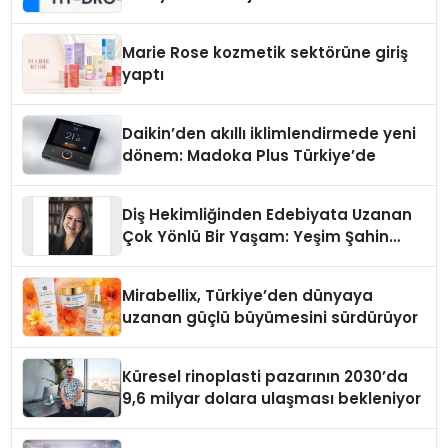
Teknolojisinde ISO ve TSSA
Düzenleyici Onaylarını Aldı
Marie Rose kozmetik sektörüne giriş
yaptı
Daikin’den akıllı iklimlendirmede yeni
dönem: Madoka Plus Türkiye’de
Diş Hekimliğinden Edebiyata Uzanan
Çok Yönlü Bir Yaşam: Yeşim Şahin
Yaman
Mirabellix, Türkiye’den dünyaya
uzanan güçlü büyümesini sürdürüyor
Küresel rinoplasti pazarının 2030’da
9,6 milyar dolara ulaşması bekleniyor