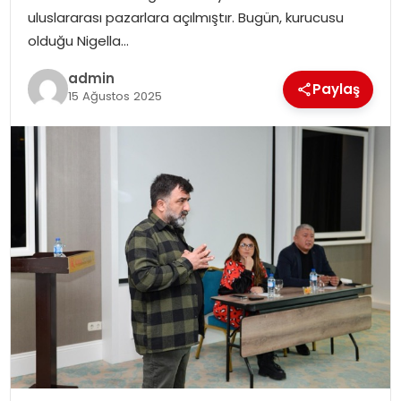
EKONOMI
uluslararası pazarlara açılmıştır. Bugün, kurucusu
olduğu Nigella…
MAGAZIN
admin
Paylaş
15 Ağustos 2025
DÜNYA
OTOMOBIL