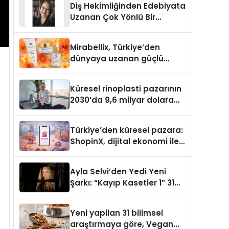
Diş Hekimliğinden Edebiyata
Uzanan Çok Yönlü Bir
Yaşam: Yeşim Şahin Yaman
Mirabellix, Türkiye’den
dünyaya uzanan güçlü
büyümesini sürdürüyor
Küresel rinoplasti pazarının
2030’da 9,6 milyar dolara
ulaşması bekleniyor
Türkiye’den küresel pazara:
ShopinX, dijital ekonomi ile
gerçek dünya alışverişini bir
araya getirmeyi hedefliyor
Ayla Selvi’den Yedi Yeni
Şarkı: “Kayıp Kasetler 1” 31
Temmuz’da Yayımlandı
Yeni yapilan 31 bilimsel
araştırmaya göre, Vegan