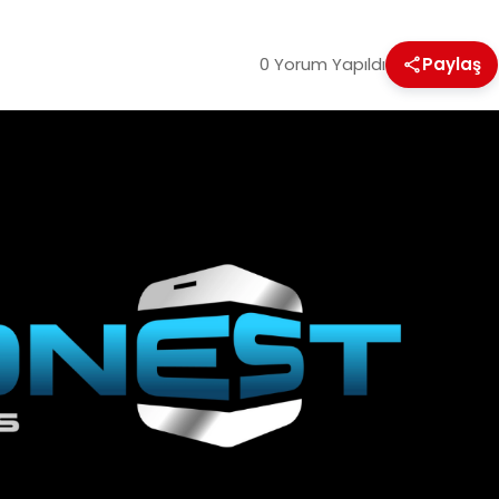
0 Yorum Yapıldı
Paylaş