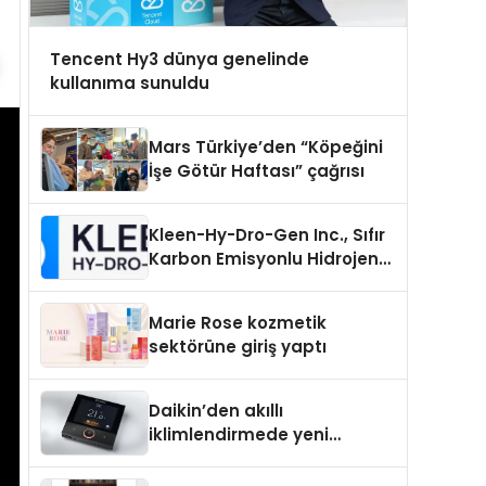
Tencent Hy3 dünya genelinde
kullanıma sunuldu
Mars Türkiye’den “Köpeğini
İşe Götür Haftası” çağrısı
Kleen-Hy-Dro-Gen Inc., Sıfır
Karbon Emisyonlu Hidrojen
Isıtma Teknolojisinde ISO ve
TSSA Düzenleyici Onaylarını
Marie Rose kozmetik
Aldı
sektörüne giriş yaptı
Daikin’den akıllı
iklimlendirmede yeni
dönem: Madoka Plus
Türkiye’de