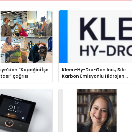
iye’den “Köpeğini İşe
Kleen-Hy-Dro-Gen Inc., Sıfır
tası” çağrısı
Karbon Emisyonlu Hidrojen
Isıtma Teknolojisinde ISO ve
TSSA Düzenleyici Onaylarını
Aldı