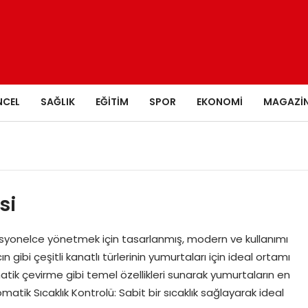
NCEL
SAĞLIK
EĞITIM
SPOR
EKONOMI
MAGAZI
si
esyonelce yönetmek için tasarlanmış, modern ve kullanımı
cın gibi çeşitli kanatlı türlerinin yumurtaları için ideal ortamı
atik çevirme gibi temel özellikleri sunarak yumurtaların en
matik Sıcaklık Kontrolü: Sabit bir sıcaklık sağlayarak ideal