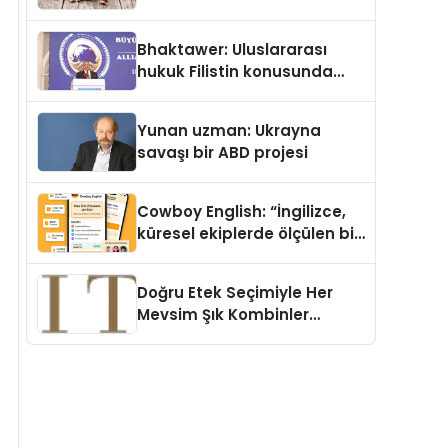
Köpek Maması ve Vegan
Kedi Mamasının İyi
Bhaktawer: Uluslararası
Sindirildiğini Ortaya Koydu
hukuk Filistin konusunda
çifte standart uyguluyor
Yunan uzman: Ukrayna
savaşı bir ABD projesi
Cowboy English: “İngilizce,
küresel ekiplerde ölçülen bir
iş yetkinliğine dönüşüyor”
Doğru Etek Seçimiyle Her
Mevsim Şık Kombinler
Oluşturmak Mümkün mü?