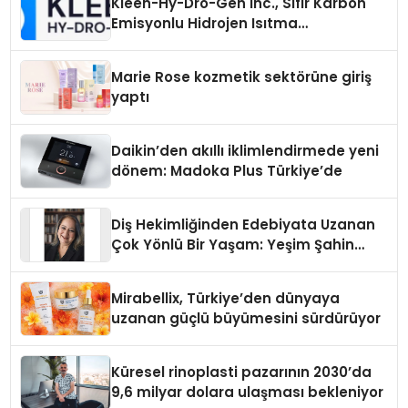
Kleen-Hy-Dro-Gen Inc., Sıfır Karbon
Emisyonlu Hidrojen Isıtma
Teknolojisinde ISO ve TSSA
Düzenleyici Onaylarını Aldı
Marie Rose kozmetik sektörüne giriş
yaptı
Daikin’den akıllı iklimlendirmede yeni
dönem: Madoka Plus Türkiye’de
Diş Hekimliğinden Edebiyata Uzanan
Çok Yönlü Bir Yaşam: Yeşim Şahin
Yaman
Mirabellix, Türkiye’den dünyaya
uzanan güçlü büyümesini sürdürüyor
Küresel rinoplasti pazarının 2030’da
9,6 milyar dolara ulaşması bekleniyor