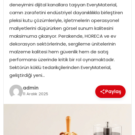
EKONOMI
deneyimini dijital kanallara taşıyan EveryMaterial,
camın zarafetini endüstriyel dayanıklılıkla birleştiren
MAGAZIN
pleksi kutu çözümleriyle, işletmelerin operasyonel
maliyetlerini düşürürken görsel sunum kalitesini
DÜNYA
maksimuma çıkarıyor. Perakende, HORECA ve ev
dekorasyon sektörlerinde, sergileme ünitelerinin
OTOMOBIL
malzeme kalitesi hem güvenlik hem de satış
performansı üzerinde kritik bir rol oynamaktadır.
Sektörün köklü tedarikçilerinden EveryMaterial,
geliştirdiği yeni…
admin
Paylaş
11 Aralık 2025