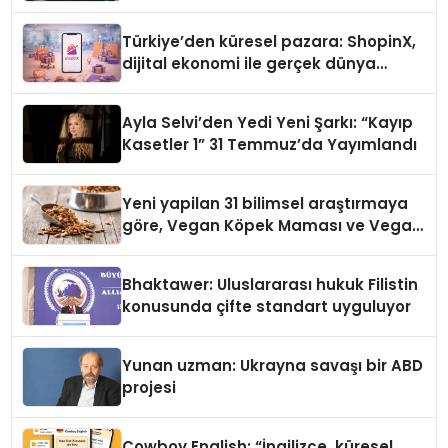
Türkiye’den küresel pazara: ShopinX,
dijital ekonomi ile gerçek dünya
alışverişini bir araya getirmeyi
hedefliyor
Ayla Selvi’den Yedi Yeni Şarkı: “Kayıp
Kasetler 1” 31 Temmuz’da Yayımlandı
Yeni yapilan 31 bilimsel araştırmaya
göre, Vegan Köpek Maması ve Vegan
Kedi Mamasının İyi Sindirildiğini
Ortaya Koydu
Bhaktawer: Uluslararası hukuk Filistin
konusunda çifte standart uyguluyor
Yunan uzman: Ukrayna savaşı bir ABD
projesi
Cowboy English: “İngilizce, küresel