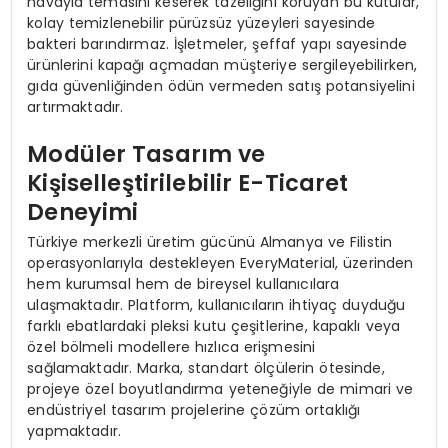
havayla temasını keserek tazeliğini koruyan bu kutular,
kolay temizlenebilir pürüzsüz yüzeyleri sayesinde
bakteri barındırmaz. İşletmeler, şeffaf yapı sayesinde
ürünlerini kapağı açmadan müşteriye sergileyebilirken,
gıda güvenliğinden ödün vermeden satış potansiyelini
artırmaktadır.
Modüler Tasarım ve
Kişiselleştirilebilir E-Ticaret
Deneyimi
Türkiye merkezli üretim gücünü Almanya ve Filistin
operasyonlarıyla destekleyen EveryMaterial, üzerinden
hem kurumsal hem de bireysel kullanıcılara
ulaşmaktadır. Platform, kullanıcıların ihtiyaç duyduğu
farklı ebatlardaki pleksi kutu çeşitlerine, kapaklı veya
özel bölmeli modellere hızlıca erişmesini
sağlamaktadır. Marka, standart ölçülerin ötesinde,
projeye özel boyutlandırma yeteneğiyle de mimari ve
endüstriyel tasarım projelerine çözüm ortaklığı
yapmaktadır.