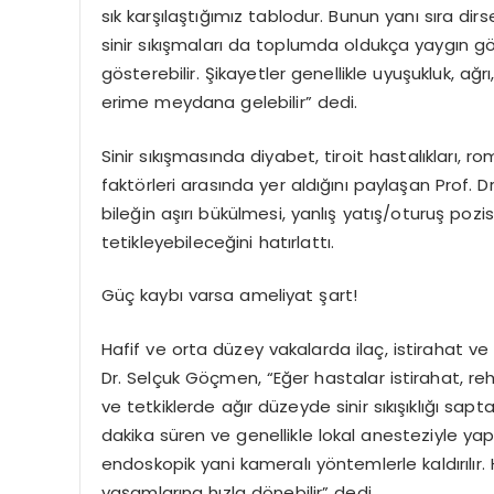
sık karşılaştığımız tablodur. Bunun yanı sıra dir
sinir sıkışmaları da toplumda oldukça yaygın gör
gösterebilir. Şikayetler genellikle uyuşukluk, ağ
erime meydana gelebilir” dedi.
Sinir sıkışmasında diyabet, tiroit hastalıkları,
faktörleri arasında yer aldığını paylaşan Prof. D
bileğin aşırı bükülmesi, yanlış yatış/oturuş pozis
tetikleyebileceğini hatırlattı.
Güç kaybı varsa ameliyat şart!
Hafif ve orta düzey vakalarda ilaç, istirahat ve
Dr. Selçuk Göçmen, “Eğer hastalar istirahat, re
ve tetkiklerde ağır düzeyde sinir sıkışıklığı sap
dakika süren ve genellikle lokal anesteziyle yap
endoskopik yani kameralı yöntemlerle kaldırılır
yaşamlarına hızla dönebilir” dedi.