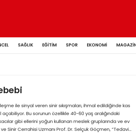
NCEL
SAĞLIK
EĞITIM
SPOR
EKONOMI
MAGAZI
Sebebi
şme ile sinyal veren sinir sıkışmaları, ihmal edildiğinde kas
l açabiliyor. Bu sorunun özellikle 40-60 yaş aralığındaki
nkacılar gibi ellerini yoğun kullanan meslek gruplarında ve ev
 ve Sinir Cerrahisi Uzmanı Prof. Dr. Selçuk Göçmen, “Tedavi…