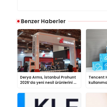
Benzer Haberler
Derya Arms, İstanbul Prohunt
Tencent 
2026’da yeni nesil ürünlerini ve
kullanım
global marka vizyonunu
sergiledi