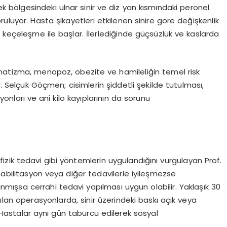
sek bölgesindeki ulnar sinir ve diz yan kısmındaki peronel
ülüyor. Hasta şikayetleri etkilenen sinire göre değişkenlik
rı, keçeleşme ile başlar. İlerlediğinde güçsüzlük ve kaslarda
 romatizma, menopoz, obezite ve hamileliğin temel risk
r. Selçuk Göçmen; cisimlerin şiddetli şekilde tutulması,
yonları ve ani kilo kayıplarının da sorunu
 fizik tedavi gibi yöntemlerin uygulandığını vurgulayan Prof.
habilitasyon veya diğer tedavilerle iyileşmezse
tanmışsa cerrahi tedavi yapılması uygun olabilir. Yaklaşık 30
ılan operasyonlarda, sinir üzerindeki baskı açık veya
. Hastalar aynı gün taburcu edilerek sosyal