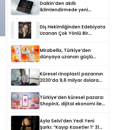
Daikin’den akıllı
iklimlendirmede yeni
dönem: Madoka Plus
Türkiye’de
Diş Hekimliğinden Edebiyata
Uzanan Çok Yönlü Bir
Yaşam: Yeşim Şahin Yaman
Mirabellix, Türkiye’den
dünyaya uzanan güçlü
büyümesini sürdürüyor
Küresel rinoplasti pazarının
2030’da 9,6 milyar dolara
ulaşması bekleniyor
Türkiye’den küresel pazara:
ShopinX, dijital ekonomi ile
gerçek dünya alışverişini bir
araya getirmeyi hedefliyor
Ayla Selvi’den Yedi Yeni
Şarkı: “Kayıp Kasetler 1” 31