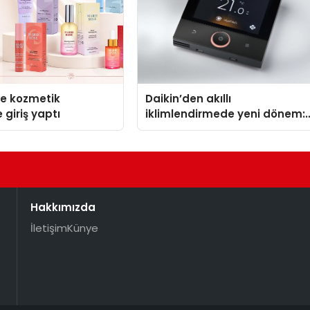
se kozmetik
Daikin’den akıllı
 giriş yaptı
iklimlendirmede yeni dönem:
Madoka Plus Türkiye’de
Hakkımızda
İletişim
Künye