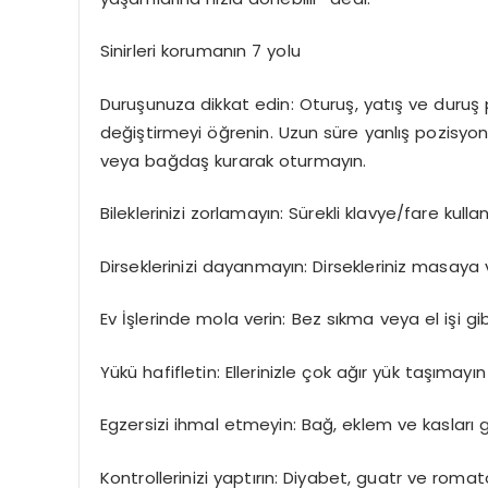
Sinirleri korumanın 7 yolu
Duruşunuza dikkat edin:
Oturuş, yatış ve duruş p
değiştirmeyi öğrenin. Uzun süre yanlış pozisy
veya bağdaş kurarak oturmayın.
Bileklerinizi zorlamayın:
Sürekli klavye/fare kullan
Dirseklerinizi dayanmayın:
Dirsekleriniz masaya 
Ev İşlerinde mola verin:
Bez sıkma veya el işi gib
Yükü hafifletin:
Ellerinizle çok ağır yük taşımayın
Egzersizi ihmal etmeyin:
Bağ, eklem ve kasları 
Kontrollerinizi yaptırın:
Diyabet, guatr ve romatolo