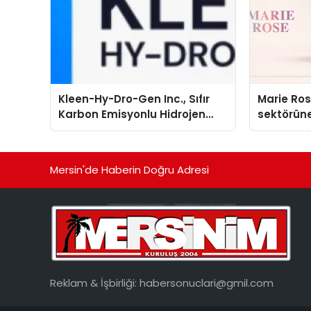
Kleen-Hy-Dro-Gen Inc., Sıfır
Marie Ro
Karbon Emisyonlu Hidrojen
sektörüne
Isıtma Teknolojisinde ISO ve
TSSA Düzenleyici Onaylarını
Aldı
Mersin'de Haberin Doğru Adresi
Reklam & İşbirliği:
habersonuclari@gmil.com