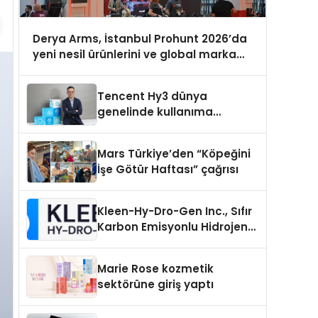
Derya Arms, İstanbul Prohunt 2026’da
yeni nesil ürünlerini ve global marka
vizyonunu sergiledi
Tencent Hy3 dünya
genelinde kullanıma
sunuldu
Mars Türkiye’den “Köpeğini
İşe Götür Haftası” çağrısı
Kleen-Hy-Dro-Gen Inc., Sıfır
Karbon Emisyonlu Hidrojen
Isıtma Teknolojisinde ISO ve
TSSA Düzenleyici Onaylarını
Marie Rose kozmetik
Aldı
sektörüne giriş yaptı