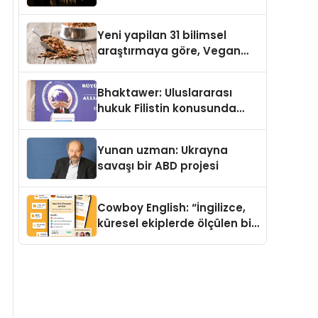
Temmuz’da Yayımlandı
Yeni yapilan 31 bilimsel
araştırmaya göre, Vegan
Köpek Maması ve Vegan
Kedi Mamasının İyi
Bhaktawer: Uluslararası
Sindirildiğini Ortaya Koydu
hukuk Filistin konusunda
çifte standart uyguluyor
Yunan uzman: Ukrayna
savaşı bir ABD projesi
Cowboy English: “İngilizce,
küresel ekiplerde ölçülen bir
iş yetkinliğine dönüşüyor”