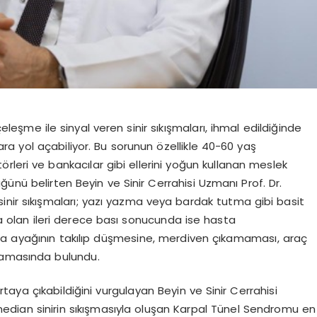
eşme ile sinyal veren sinir sıkışmaları, ihmal edildiğinde
ara yol açabiliyor. Bu sorunun özellikle 40-60 yaş
törleri ve bankacılar gibi ellerini yoğun kullanan meslek
ünü belirten Beyin ve Sinir Cerrahisi Uzmanı Prof. Dr.
inir sıkışmaları; yazı yazma veya bardak tutma gibi basit
rda olan ileri derece bası sonucunda ise hasta
da ayağının takılıp düşmesine, merdiven çıkamaması, araç
lamasında bulundu.
rtaya çıkabildiğini vurgulayan Beyin ve Sinir Cerrahisi
median sinirin sıkışmasıyla oluşan Karpal Tünel Sendromu en