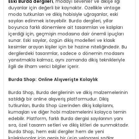
Eski Burda dergileri
, modayı sevenler ve dikişe ilgi
duyanlar için değerli bir kaynaktır. Özellikle vintage
moda tutkunları ve dikiş hobisiyle uğraşanlar, eski
sayıları edinmek isteyebilir. Burda dergileri, yıllar
boyunca farklı dönemlere ait tasarımları ve kalıpları
içerdiği için, geçmişin modasına dair önemli ipuçları
sunar. Eski sayılar, özgün dikiş modelleri ve klasik
kesimler arayan kişiler için bir hazine niteliğindedir. Bu
dergilerdeki tasarımlar, sadece o dönemin modasını
yansıtmakla kalmaz, aynı zamanda dikiş teknikleriyle
ilgili de ilham verici bilgiler içerir.
Burda Shop: Online Alışverişte Kolaylık
Burda Shop, Burda dergilerinin ve dikiş malzemelerinin
satıldığı bir online alışveriş platformudur. Dikiş
tutkunları, Burda Shop üzerinden dikiş kalıplarını,
kumaşları ve diğer hobi malzemelerini kolayca temin
edebilir. Platform, farklı Burda dergisi sayılarının yanı
sıra, özel tasarım setleri ve dikiş kitleri de sunmaktadır.
Burda Shop, hem eski dergiler hem de yeni
koleksiyonlar için geniş bir ürün yelpazesi sağlar