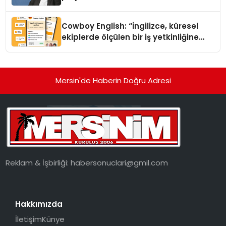
Cowboy English: “İngilizce, küresel
ekiplerde ölçülen bir iş yetkinliğine
dönüşüyor”
Mersin'de Haberin Doğru Adresi
Reklam & İşbirliği:
habersonuclari@gmil.com
Hakkımızda
İletişim
Künye