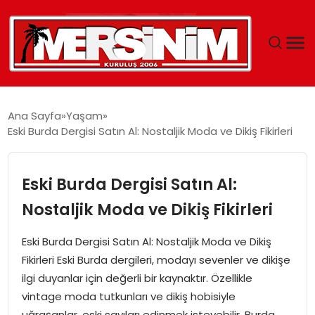
MERSIN
Ana Sayfa
Yaşam
Eski Burda Dergisi Satın Al: Nostaljik Moda ve Dikiş Fikirleri
YAŞAM
GÜNCEL
Eski Burda Dergisi Satın Al:
Nostaljik Moda ve Dikiş Fikirleri
SAĞLIK
Eski Burda Dergisi Satın Al: Nostaljik Moda ve Dikiş
EĞITIM
Fikirleri Eski Burda dergileri, modayı sevenler ve dikişe
ilgi duyanlar için değerli bir kaynaktır. Özellikle
SPOR
vintage moda tutkunları ve dikiş hobisiyle
uğraşanlar, eski sayıları edinmek isteyebilir. Burda