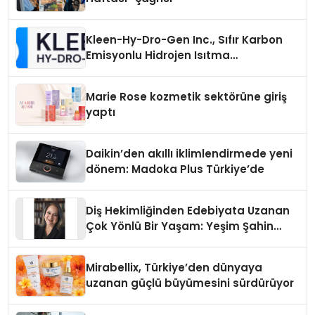
Kleen-Hy-Dro-Gen Inc., Sıfır Karbon
Emisyonlu Hidrojen Isıtma
Teknolojisinde ISO ve TSSA
Düzenleyici Onaylarını Aldı
Marie Rose kozmetik sektörüne giriş
yaptı
Daikin’den akıllı iklimlendirmede yeni
dönem: Madoka Plus Türkiye’de
Diş Hekimliğinden Edebiyata Uzanan
Çok Yönlü Bir Yaşam: Yeşim Şahin
Yaman
Mirabellix, Türkiye’den dünyaya
uzanan güçlü büyümesini sürdürüyor