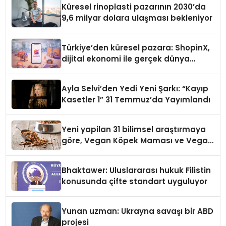
Küresel rinoplasti pazarının 2030’da
9,6 milyar dolara ulaşması bekleniyor
Türkiye’den küresel pazara: ShopinX,
dijital ekonomi ile gerçek dünya
alışverişini bir araya getirmeyi
hedefliyor
Ayla Selvi’den Yedi Yeni Şarkı: “Kayıp
Kasetler 1” 31 Temmuz’da Yayımlandı
Yeni yapilan 31 bilimsel araştırmaya
göre, Vegan Köpek Maması ve Vegan
Kedi Mamasının İyi Sindirildiğini
Ortaya Koydu
Bhaktawer: Uluslararası hukuk Filistin
konusunda çifte standart uyguluyor
Yunan uzman: Ukrayna savaşı bir ABD
projesi