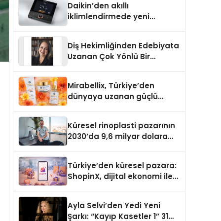
Daikin’den akıllı
iklimlendirmede yeni
dönem: Madoka Plus
Türkiye’de
Diş Hekimliğinden Edebiyata
Uzanan Çok Yönlü Bir
Yaşam: Yeşim Şahin Yaman
Mirabellix, Türkiye’den
dünyaya uzanan güçlü
büyümesini sürdürüyor
Küresel rinoplasti pazarının
2030’da 9,6 milyar dolara
ulaşması bekleniyor
Türkiye’den küresel pazara:
ShopinX, dijital ekonomi ile
gerçek dünya alışverişini bir
araya getirmeyi hedefliyor
Ayla Selvi’den Yedi Yeni
Şarkı: “Kayıp Kasetler 1” 31