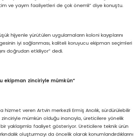
itim ve yayım faaliyetleri de çok önemli” diye konuştu.
şük hijyenle yürütülen uygulamaların koloni kayıplarını
ngesinin iyi sağlanması, kaliteli koruyucu ekipman seçimleri
ğını doğrudan etkiliyor” dedi.
ru ekipman zinciriyle m
ü
mk
ü
n
”
a hizmet veren Artvin merkezli Ermiş Arıcılık, sürdürülebilir
zinciriyle mümkün olduğu inancıyla, üreticilere yönelik
ı bir yaklaşımla faaliyet gösteriyor. Üreticilere teknik ürün
arkındalık oluşturmayı da öncelik olarak konumlandırdıklarını