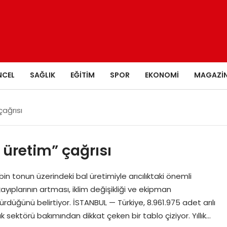
NCEL
SAĞLIK
EĞITIM
SPOR
EKONOMI
MAGAZI
çağrısı
i üretim” çağrısı
 bin tonun üzerindeki bal üretimiyle arıcılıktaki önemli
ayıplarının artması, iklim değişikliği ve ekipman
ürdüğünü belirtiyor. İSTANBUL — Türkiye, 8.961.975 adet arılı
ık sektörü bakımından dikkat çeken bir tablo çiziyor. Yıllık…