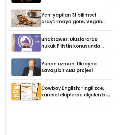
Temmuz’da Yayımlandı
Yeni yapilan 31 bilimsel
araştırmaya göre, Vegan
Köpek Maması ve Vegan
Kedi Mamasının İyi
Bhaktawer: Uluslararası
Sindirildiğini Ortaya Koydu
hukuk Filistin konusunda
çifte standart uyguluyor
Yunan uzman: Ukrayna
savaşı bir ABD projesi
Cowboy English: “İngilizce,
küresel ekiplerde ölçülen bir
iş yetkinliğine dönüşüyor”