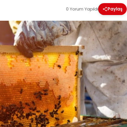
0 Yorum Yapıldı
Paylaş