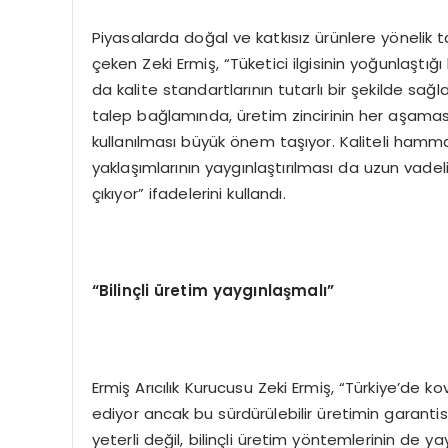
Piyasalarda doğal ve katkısız ürünlere yönelik
çeken Zeki Ermiş, “Tüketici ilgisinin yoğunlaştı
da kalite standartlarının tutarlı bir şekilde sa
talep bağlamında, üretim zincirinin her aşamas
kullanılması büyük önem taşıyor. Kaliteli hamma
yaklaşımlarının yaygınlaştırılması da uzun vadeli
çıkıyor” ifadelerini kullandı.
“
Bilin
ç
li
ü
retim yayg
ı
nla
ş
mal
ı”
Ermiş Arıcılık Kurucusu Zeki Ermiş, “Türkiye’de 
ediyor ancak bu sürdürülebilir üretimin garantisi
yeterli değil, bilinçli üretim yöntemlerinin de yay