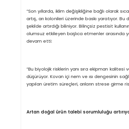
“Son yıllarda, iklim değişikliğine bağlı olarak sı
artış, arı kolonileri üzerinde baskı yaratıyor. Bu d
şekilde artırdığı biliniyor. Bilinçsiz pestisit ku
olumsuz etkileyen başlıca etmenler arasında yer
devam etti:
“Bu biyolojik risklerin yanı sıra ekipman kalitesi v
düşürüyor. Kovan içi nem ve ısı dengesinin sağ
yapılan üretim süreçleri, arıların strese girme ris
Artan do
ğ
al
ü
r
ü
n talebi sorumlulu
ğ
u art
ı
r
ı
y