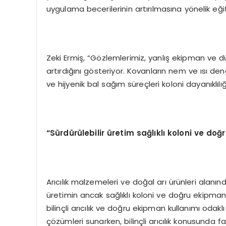
uygulama becerilerinin artırılmasına yönelik eğ
Zeki Ermiş, “Gözlemlerimiz, yanlış ekipman ve dü
artırdığını gösteriyor. Kovanların nem ve ısı de
ve hijyenik bal sağım süreçleri koloni dayanıklılı
“
S
ü
rd
ü
r
ü
lebilir
ü
retim sa
ğ
l
ı
kl
ı
koloni ve do
ğ
Arıcılık malzemeleri ve doğal arı ürünleri alanınd
üretimin ancak sağlıklı koloni ve doğru ekipman 
bilinçli arıcılık ve doğru ekipman kullanımı odakl
çözümleri sunarken, bilinçli arıcılık konusunda f