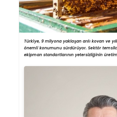
T
ü
rkiye, 9 milyona yakla
ş
an ar
ı
l
ı
kovan ve y
ı
l
ö
nemli konumunu s
ü
rd
ü
r
ü
yor. Sekt
ö
r temsilc
ekipman standartlar
ı
n
ı
n yetersizli
ğ
inin
ü
retim