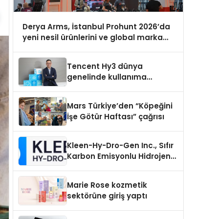
Derya Arms, İstanbul Prohunt 2026’da
yeni nesil ürünlerini ve global marka
vizyonunu sergiledi
Tencent Hy3 dünya
genelinde kullanıma
sunuldu
Mars Türkiye’den “Köpeğini
İşe Götür Haftası” çağrısı
Kleen-Hy-Dro-Gen Inc., Sıfır
Karbon Emisyonlu Hidrojen
Isıtma Teknolojisinde ISO ve
TSSA Düzenleyici Onaylarını
Marie Rose kozmetik
Aldı
sektörüne giriş yaptı