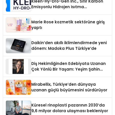
Kleen-Hy-Dro-Gen Inc., Sıfır Karbon
Emisyonlu Hidrojen Isıtma
Teknolojisinde ISO ve TSSA
Düzenleyici Onaylarını Aldı
Marie Rose kozmetik sektörüne giriş
yaptı
Daikin’den akıllı iklimlendirmede yeni
dönem: Madoka Plus Türkiye’de
Diş Hekimliğinden Edebiyata Uzanan
Çok Yönlü Bir Yaşam: Yeşim Şahin
Yaman
Mirabellix, Türkiye’den dünyaya
uzanan güçlü büyümesini sürdürüyor
Küresel rinoplasti pazarının 2030’da
9,6 milyar dolara ulaşması bekleniyor