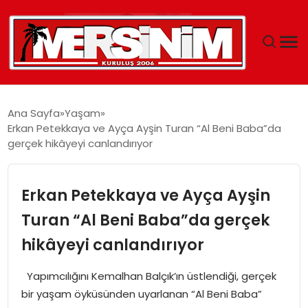
MERSIN
Ana Sayfa
Yaşam
Erkan Petekkaya ve Ayça Ayşin Turan “Al Beni Baba”da
YAŞAM
gerçek hikâyeyi canlandırıyor
GÜNCEL
Erkan Petekkaya ve Ayça Ayşin
SAĞLIK
Turan “Al Beni Baba”da gerçek
hikâyeyi canlandırıyor
EĞITIM
Yapımcılığını Kemalhan Balçık’ın üstlendiği, gerçek
SPOR
bir yaşam öyküsünden uyarlanan “Al Beni Baba”