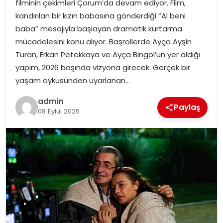
filminin çekimleri Çorum’da devam ediyor. Film,
EKONOMI
kandırılan bir kızın babasına gönderdiği “Al beni
baba” mesajıyla başlayan dramatik kurtarma
MAGAZIN
mücadelesini konu alıyor. Başrollerde Ayça Ayşin
Turan, Erkan Petekkaya ve Ayça Bingöl’ün yer aldığı
DÜNYA
yapım, 2026 başında vizyona girecek. Gerçek bir
yaşam öyküsünden uyarlanan…
OTOMOBIL
admin
Paylaş
08 Eylül 2025