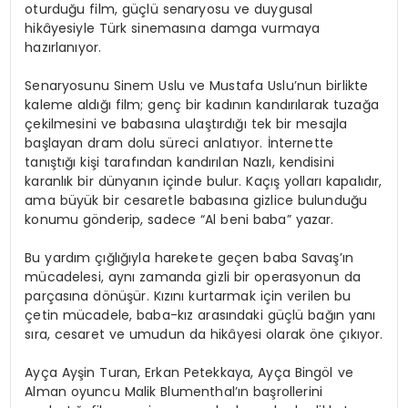
oturduğu film, güçlü senaryosu ve duygusal
hikâyesiyle Türk sinemasına damga vurmaya
hazırlanıyor.
Senaryosunu Sinem Uslu ve Mustafa Uslu’nun birlikte
kaleme aldığı film; genç bir kadının kandırılarak tuzağa
çekilmesini ve babasına ulaştırdığı tek bir mesajla
başlayan dram dolu süreci anlatıyor. İnternette
tanıştığı kişi tarafından kandırılan Nazlı, kendisini
karanlık bir dünyanın içinde bulur. Kaçış yolları kapalıdır,
ama büyük bir cesaretle babasına gizlice bulunduğu
konumu gönderip, sadece “Al beni baba” yazar.
Bu yardım çığlığıyla harekete geçen baba Savaş’ın
mücadelesi, aynı zamanda gizli bir operasyonun da
parçasına dönüşür. Kızını kurtarmak için verilen bu
çetin mücadele, baba-kız arasındaki güçlü bağın yanı
sıra, cesaret ve umudun da hikâyesi olarak öne çıkıyor.
Ayça Ayşin Turan, Erkan Petekkaya, Ayça Bingöl ve
Alman oyuncu Malik Blumenthal’ın başrollerini