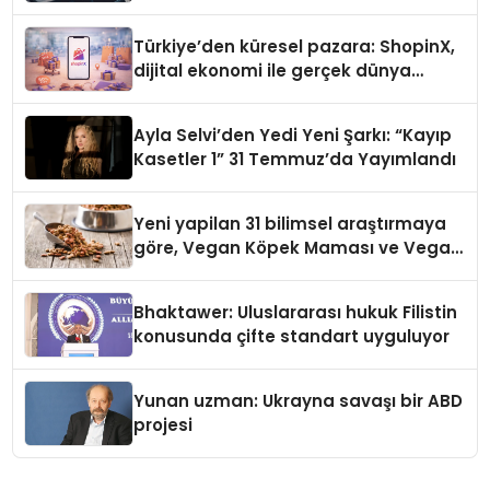
Türkiye’den küresel pazara: ShopinX,
dijital ekonomi ile gerçek dünya
alışverişini bir araya getirmeyi
hedefliyor
Ayla Selvi’den Yedi Yeni Şarkı: “Kayıp
Kasetler 1” 31 Temmuz’da Yayımlandı
Yeni yapilan 31 bilimsel araştırmaya
göre, Vegan Köpek Maması ve Vegan
Kedi Mamasının İyi Sindirildiğini
Ortaya Koydu
Bhaktawer: Uluslararası hukuk Filistin
konusunda çifte standart uyguluyor
Yunan uzman: Ukrayna savaşı bir ABD
projesi