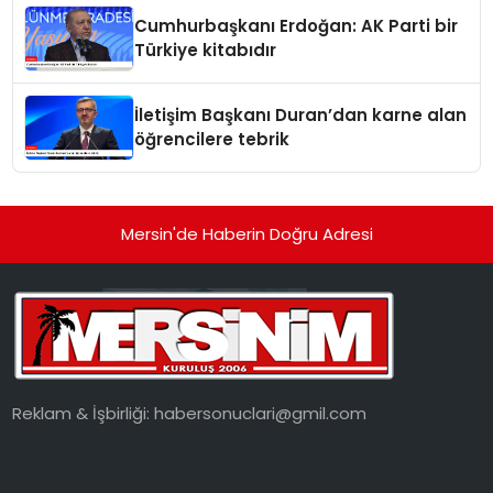
Cumhurbaşkanı Erdoğan: AK Parti bir
Türkiye kitabıdır
İletişim Başkanı Duran’dan karne alan
öğrencilere tebrik
Mersin'de Haberin Doğru Adresi
Reklam & İşbirliği:
habersonuclari@gmil.com