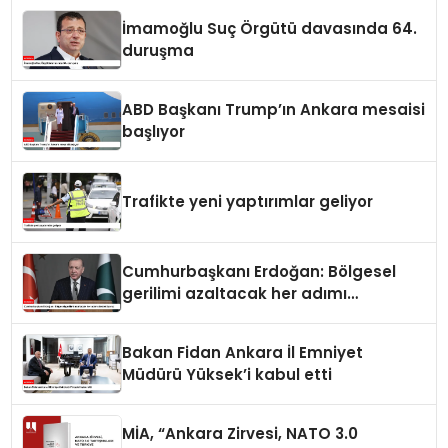
İmamoğlu Suç Örgütü davasında 64.
duruşma
ABD Başkanı Trump’ın Ankara mesaisi
başlıyor
Trafikte yeni yaptırımlar geliyor
Cumhurbaşkanı Erdoğan: Bölgesel
gerilimi azaltacak her adımı
destekliyoruz
Bakan Fidan Ankara İl Emniyet
Müdürü Yüksek’i kabul etti
MİA, “Ankara Zirvesi, NATO 3.0