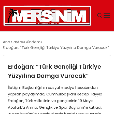
MERSIN
Ana Sayfa
Gündem
Erdoğan: “Türk Gençliği Türkiye Yüzyılına Damga Vuracak”
YAŞAM
GÜNCEL
Erdoğan: “Türk Gençliği Türkiye
Yüzyılına Damga Vuracak”
SAĞLIK
İletişim Başkanlığı’nın sosyal medya hesabından
EĞITIM
yapılan paylaşımda, Cumhurbaşkanı Recep Tayyip
Erdoğan, Türk milletinin ve gençlerinin 19 Mayıs
SPOR
Atatürk’ü Anma, Gençlik ve Spor Bayramı’nı kutladı.
Ayrıca bugünün Cumhuriyetin banisi Gazi Mustafa