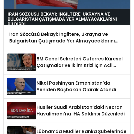
İran Sözcüsü Bekayi: İngiltere, Ukrayna ve
Bulgaristan Çatışmada Yer Almayacaklarını
Bildirdi
BM Genel Sekreteri Guterres Küresel
Çatışmalar ve İklim Krizi İçin Acil
Eylem Çağrısı Yaptı
Nikol Pashinyan Ermenistan’da
Yeniden Başbakan Olarak Atandı
Husiler Suudi Arabistan’daki Necran
Havalimanı’na İHA Saldırısı Düzenledi
Lübnan’da Mudiler Banka Şubelerinde