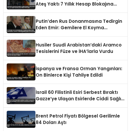
Ateş Yaktı 7 Yıllık Hesap Blokajına
Tepki Gösterdi
Putin’den Rus Donanmasına Tedirgin
Eden Emir: Gemilere El Koyma
Girişimlerine Karşı Koyulacak
Husiler Suudi Arabistan’daki Aramco
Tesislerini Füze ve İHA’larla Vurdu
İspanya ve Fransa Orman Yangınları:
On Binlerce Kişi Tahliye Edildi
İsrail 60 Filistinli Esiri Serbest Bıraktı
Gazze’ye Ulaşan Esirlerde Ciddi Sağlık
Sorunları Dikkat Çekti
Brent Petrol Fiyatı Bölgesel Gerilimle
84 Doları Aştı