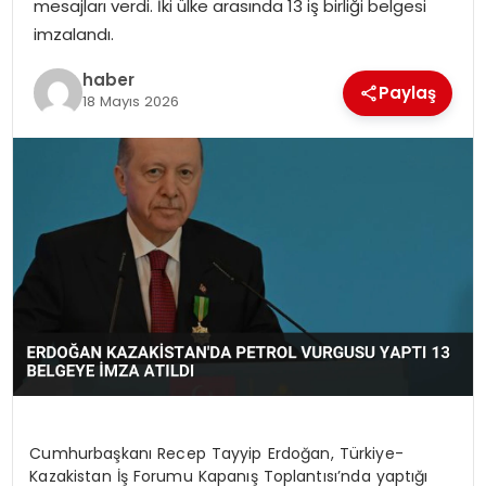
mesajları verdi. İki ülke arasında 13 iş birliği belgesi
EKONOMI
imzalandı.
MAGAZIN
haber
Paylaş
18 Mayıs 2026
DÜNYA
OTOMOBIL
Cumhurbaşkanı Recep Tayyip Erdoğan, Türkiye-
Kazakistan İş Forumu Kapanış Toplantısı’nda yaptığı