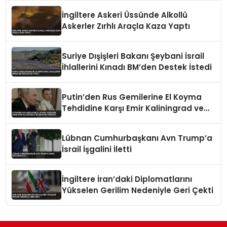
İngiltere Askeri Üssünde Alkollü
Askerler Zırhlı Araçla Kaza Yaptı
Suriye Dışişleri Bakanı Şeybani İsrail
İhlallerini Kınadı BM’den Destek İstedi
Putin’den Rus Gemilerine El Koyma
Tehdidine Karşı Emir Kaliningrad ve
Ukrayna Vurgusu
Lübnan Cumhurbaşkanı Avn Trump’a
İsrail İşgalini İletti
İngiltere İran’daki Diplomatlarını
Yükselen Gerilim Nedeniyle Geri Çekti