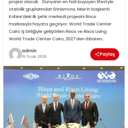
projesi olacak. Dünyanın en hızlı büyüyen lifestyle
EKONOMI
otelcilik gruplarından Ennismore, Mısır’ın başkenti
Kahire’deki ilk şehir merkezli projesini Rixos
MAGAZIN
markasıyla hayata geçiriyor. World Trade Center
Cairo iş birliğiyle geliştirilen Rixos ve Rixos Living
DÜNYA
World Trade Center Cairo, 2027’den itibaren…
OTOMOBIL
admin
Paylaş
19 Ocak 2026