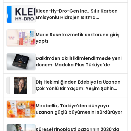
Kleen-Hy-Dro-Gen Inc., Sıfır Karbon
Emisyonlu Hidrojen Isıtma
Teknolojisinde ISO ve TSSA
Düzenleyici Onaylarını Aldı
Marie Rose kozmetik sektörüne giriş
yaptı
Daikin’den akıllı iklimlendirmede yeni
dönem: Madoka Plus Türkiye’de
Diş Hekimliğinden Edebiyata Uzanan
Çok Yönlü Bir Yaşam: Yeşim Şahin
Yaman
Mirabellix, Türkiye’den dünyaya
uzanan güçlü büyümesini sürdürüyor
Küresel rinoplasti pazarının 2030’da