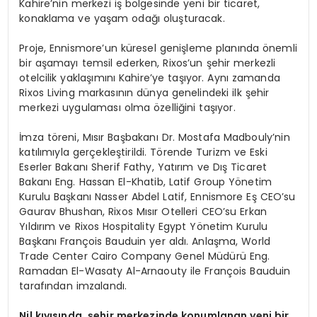
Kahire’nin merkezi iş bölgesinde yeni bir ticaret,
konaklama ve yaşam odağı oluşturacak.
Proje, Ennismore’un küresel genişleme planında önemli
bir aşamayı temsil ederken, Rixos’un şehir merkezli
otelcilik yaklaşımını Kahire’ye taşıyor. Aynı zamanda
Rixos Living markasının dünya genelindeki ilk şehir
merkezi uygulaması olma özelliğini taşıyor.
İmza töreni, Mısır Başbakanı Dr. Mostafa Madbouly’nin
katılımıyla gerçekleştirildi. Törende Turizm ve Eski
Eserler Bakanı Sherif Fathy, Yatırım ve Dış Ticaret
Bakanı Eng. Hassan El-Khatib, Latif Group Yönetim
Kurulu Başkanı Nasser Abdel Latif, Ennismore Eş CEO’su
Gaurav Bhushan, Rixos Mısır Otelleri CEO’su Erkan
Yıldırım ve Rixos Hospitality Egypt Yönetim Kurulu
Başkanı François Bauduin yer aldı. Anlaşma, World
Trade Center Cairo Company Genel Müdürü Eng.
Ramadan El-Wasaty Al-Arnaouty ile François Bauduin
tarafından imzalandı.
Nil k
ıyısında, şehir merkezinde konumlanan yeni bir