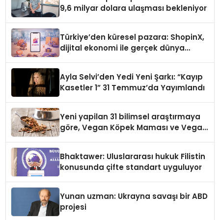
9,6 milyar dolara ulaşması bekleniyor
Türkiye’den küresel pazara: ShopinX,
dijital ekonomi ile gerçek dünya
alışverişini bir araya getirmeyi
hedefliyor
Ayla Selvi’den Yedi Yeni Şarkı: “Kayıp
Kasetler 1” 31 Temmuz’da Yayımlandı
Yeni yapilan 31 bilimsel araştırmaya
göre, Vegan Köpek Maması ve Vegan
Kedi Mamasının İyi Sindirildiğini
Ortaya Koydu
Bhaktawer: Uluslararası hukuk Filistin
konusunda çifte standart uyguluyor
Yunan uzman: Ukrayna savaşı bir ABD
projesi