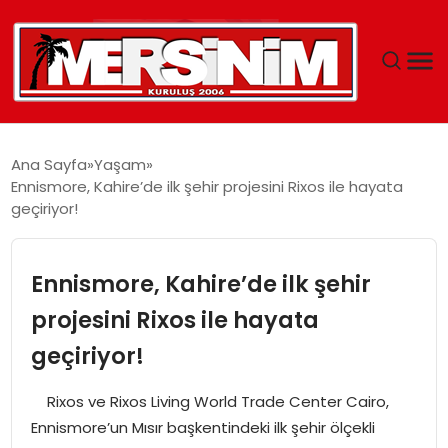
MERSIN
Ana Sayfa
Yaşam
Ennismore, Kahire’de ilk şehir projesini Rixos ile hayata
YAŞAM
geçiriyor!
GÜNCEL
Ennismore, Kahire’de ilk şehir
SAĞLIK
projesini Rixos ile hayata
geçiriyor!
EĞITIM
Rixos ve Rixos Living World Trade Center Cairo,
SPOR
Ennismore’un Mısır başkentindeki ilk şehir ölçekli