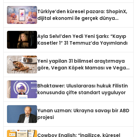
Türkiye’den küresel pazara: ShopinX,
dijital ekonomi ile gerçek dünya
alışverişini bir araya getirmeyi
hedefliyor
Ayla Selvi’den Yedi Yeni Şarkı: “Kayıp
Kasetler 1” 31 Temmuz’da Yayımlandı
Yeni yapilan 31 bilimsel araştırmaya
göre, Vegan Köpek Maması ve Vegan
Kedi Mamasının İyi Sindirildiğini
Ortaya Koydu
Bhaktawer: Uluslararası hukuk Filistin
konusunda çifte standart uyguluyor
Yunan uzman: Ukrayna savaşı bir ABD
projesi
Cowboy English: “İngilizce, küresel