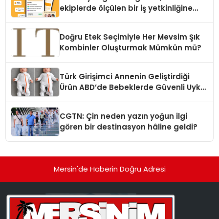
ekiplerde ölçülen bir iş yetkinliğine
dönüşüyor”
Doğru Etek Seçimiyle Her Mevsim Şık
Kombinler Oluşturmak Mümkün mü?
Türk Girişimci Annenin Geliştirdiği
Ürün ABD’de Bebeklerde Güvenli Uyku
Standardına Yeni Bir Bakış Açısı
Getiriyor.
CGTN: Çin neden yazın yoğun ilgi
gören bir destinasyon hâline geldi?
Mersin'de Haberin Doğru Adresi