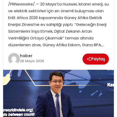
EKONOMI
/PRNewswire/ — 20 Mayıs’ta Huawei, kıtanın enerji, su
ve elektrik sektörleri için en önemli buluşması olan
MAGAZIN
Enlit Africa 2026 kapsamında Güney Afrika Elektrik
Enerjisi Zirvesi’ne ev sahipliği yaptı. “Geleceğin Enerji
DÜNYA
Sistemlerini İnşa Etmek, Dijital Zekanın Artan
Verimliliğini Ortaya Çıkarmak” teması altında
OTOMOBIL
düzenlenen zirve, Güney Afrika Eskom, Gana BPA,…
haber
Paylaş
28 Mayıs 2026