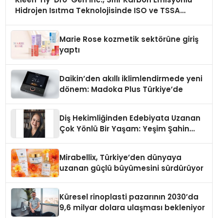
Hidrojen Isıtma Teknolojisinde ISO ve TSSA
Düzenleyici Onaylarını Aldı
Marie Rose kozmetik sektörüne giriş
yaptı
Daikin’den akıllı iklimlendirmede yeni
dönem: Madoka Plus Türkiye’de
Diş Hekimliğinden Edebiyata Uzanan
Çok Yönlü Bir Yaşam: Yeşim Şahin
Yaman
Mirabellix, Türkiye’den dünyaya
uzanan güçlü büyümesini sürdürüyor
Küresel rinoplasti pazarının 2030’da
9,6 milyar dolara ulaşması bekleniyor