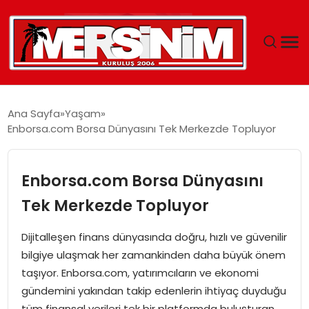
MERSIN
Ana Sayfa
Yaşam
Enborsa.com Borsa Dünyasını Tek Merkezde Topluyor
YAŞAM
GÜNCEL
Enborsa.com Borsa Dünyasını
Tek Merkezde Topluyor
SAĞLIK
Dijitalleşen finans dünyasında doğru, hızlı ve güvenilir
EĞITIM
bilgiye ulaşmak her zamankinden daha büyük önem
taşıyor. Enborsa.com, yatırımcıların ve ekonomi
SPOR
gündemini yakından takip edenlerin ihtiyaç duyduğu
tüm finansal verileri tek bir platformda buluşturan