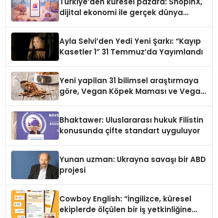
Türkiye’den küresel pazara: ShopinX,
dijital ekonomi ile gerçek dünya
alışverişini bir araya getirmeyi
hedefliyor
Ayla Selvi’den Yedi Yeni Şarkı: “Kayıp
Kasetler 1” 31 Temmuz’da Yayımlandı
Yeni yapilan 31 bilimsel araştırmaya
göre, Vegan Köpek Maması ve Vegan
Kedi Mamasının İyi Sindirildiğini
Ortaya Koydu
Bhaktawer: Uluslararası hukuk Filistin
konusunda çifte standart uyguluyor
Yunan uzman: Ukrayna savaşı bir ABD
projesi
Cowboy English: “İngilizce, küresel
ekiplerde ölçülen bir iş yetkinliğine