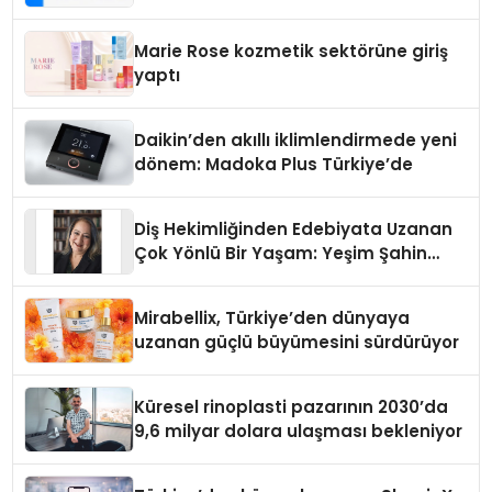
Teknolojisinde ISO ve TSSA
Düzenleyici Onaylarını Aldı
Marie Rose kozmetik sektörüne giriş
yaptı
Daikin’den akıllı iklimlendirmede yeni
dönem: Madoka Plus Türkiye’de
Diş Hekimliğinden Edebiyata Uzanan
Çok Yönlü Bir Yaşam: Yeşim Şahin
Yaman
Mirabellix, Türkiye’den dünyaya
uzanan güçlü büyümesini sürdürüyor
Küresel rinoplasti pazarının 2030’da
9,6 milyar dolara ulaşması bekleniyor