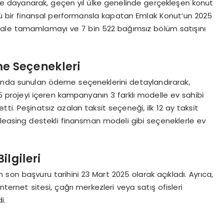
rine dayanarak, geçen yıl ülke genelinde gerçekleşen konut
üçlü bir finansal performansla kapatan Emlak Konut’un 2025
 ihale tamamlamayı ve 7 bin 522 bağımsız bölüm satışını
e Seçenekleri
ında sunulan ödeme seçeneklerini detaylandırarak,
5 projeyi içeren kampanyanın 3 farklı modelle ev sahibi
i. Peşinatsız azalan taksit seçeneği, ilk 12 ay taksit
 leasing destekli finansman modeli gibi seçeneklerle ev
ilgileri
on başvuru tarihini 23 Mart 2025 olarak açıkladı. Ayrıca,
nternet sitesi, çağrı merkezleri veya satış ofisleri
i.