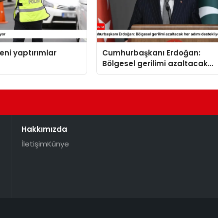
yeni yaptırımlar
Cumhurbaşkanı Erdoğan:
Bölgesel gerilimi azaltacak
her adımı destekliyoruz
Hakkımızda
İletişim
Künye