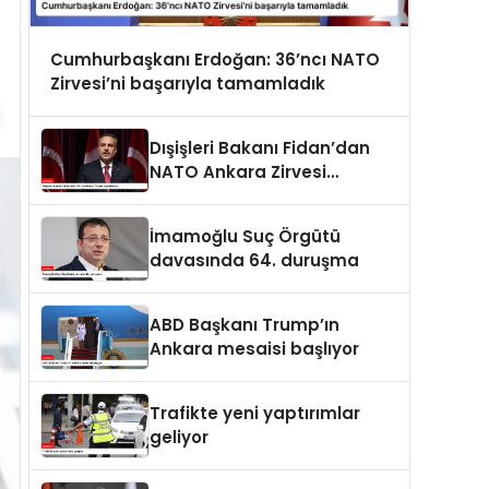
Cumhurbaşkanı Erdoğan: 36’ncı NATO
Zirvesi’ni başarıyla tamamladık
Dışişleri Bakanı Fidan’dan
NATO Ankara Zirvesi
açıklaması
İmamoğlu Suç Örgütü
davasında 64. duruşma
ABD Başkanı Trump’ın
Ankara mesaisi başlıyor
Trafikte yeni yaptırımlar
geliyor