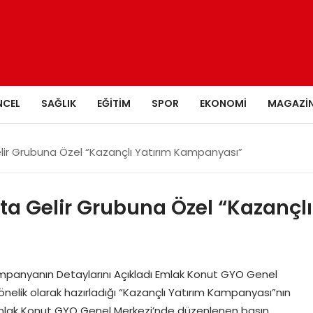
NCEL
SAĞLIK
EĞITIM
SPOR
EKONOMI
MAGAZI
ir Grubuna Özel “Kazançlı Yatırım Kampanyası”
a Gelir Grubuna Özel “Kazançlı
mpanyanın Detaylarını Açıkladı Emlak Konut GYO Genel
yönelik olarak hazırladığı “Kazançlı Yatırım Kampanyası”nın
 Emlak Konut GYO Genel Merkezi’nde düzenlenen basın