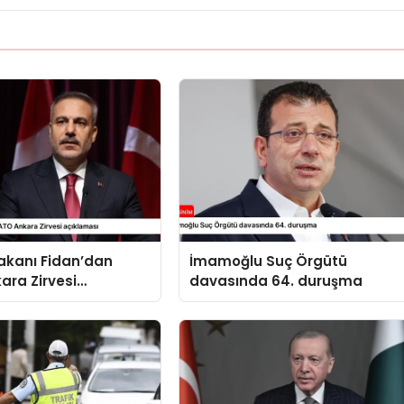
 Bakanı Fidan’dan
İmamoğlu Suç Örgütü
ara Zirvesi
davasında 64. duruşma
sı