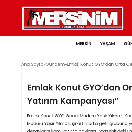
MERSIN
YAŞAM
GÜ
Ana Sayfa
Gündem
Emlak Konut GYO’dan Orta Gel
Emlak Konut GYO’dan Ort
Yatırım Kampanyası”
Emlak Konut GYO Genel Müdürü Yasir Yılmaz, Ka
Müdürü Yasir Yılmaz, şirketin orta gelir grubuna 
detaylarını kamuoyuyla paylaştı. Ataşehir’deki