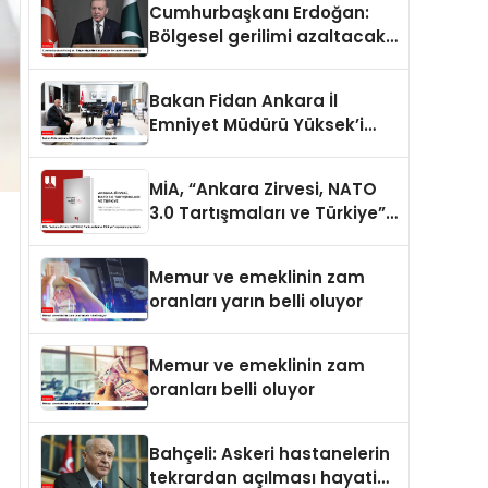
Cumhurbaşkanı Erdoğan:
Bölgesel gerilimi azaltacak
her adımı destekliyoruz
Bakan Fidan Ankara İl
Emniyet Müdürü Yüksek’i
kabul etti
MİA, “Ankara Zirvesi, NATO
3.0 Tartışmaları ve Türkiye”
raporunu yayımladı
Memur ve emeklinin zam
oranları yarın belli oluyor
Memur ve emeklinin zam
oranları belli oluyor
Bahçeli: Askeri hastanelerin
tekrardan açılması hayati