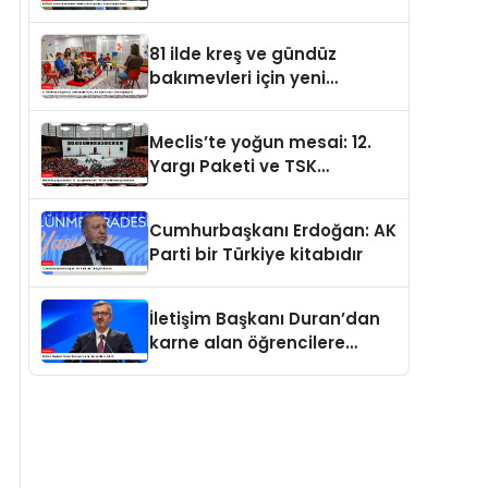
değerdedir
81 ilde kreş ve gündüz
bakımevleri için yeni
standartlar yürürlüğe girdi
Meclis’te yoğun mesai: 12.
Yargı Paketi ve TSK
düzenlemesi gündemde
Cumhurbaşkanı Erdoğan: AK
Parti bir Türkiye kitabıdır
İletişim Başkanı Duran’dan
karne alan öğrencilere
tebrik