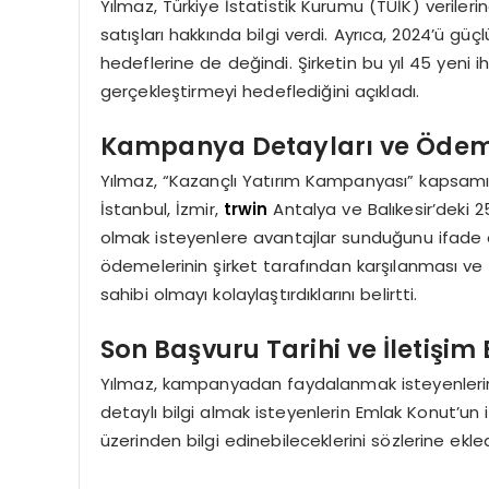
Yılmaz, Türkiye İstatistik Kurumu (TÜİK) verile
satışları hakkında bilgi verdi. Ayrıca, 2024’ü g
hedeflerine de değindi. Şirketin bu yıl 45 yeni
gerçekleştirmeyi hedeflediğini açıkladı.
Kampanya Detayları ve Ödem
Yılmaz, “Kazançlı Yatırım Kampanyası” kapsam
İstanbul, İzmir,
trwin
Antalya ve Balıkesir’deki 2
olmak isteyenlere avantajlar sunduğunu ifade ett
ödemelerinin şirket tarafından karşılanması ve
sahibi olmayı kolaylaştırdıklarını belirtti.
Son Başvuru Tarihi ve İletişim B
Yılmaz, kampanyadan faydalanmak isteyenlerin s
detaylı bilgi almak isteyenlerin Emlak Konut’un i
üzerinden bilgi edinebileceklerini sözlerine ekled