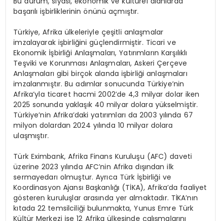
Bu durum, siyasi, ekonomik ve kültürel alanlarda
başarılı işbirliklerinin önünü açmıştır.
Türkiye, Afrika ülkeleriyle çeşitli anlaşmalar
imzalayarak işbirliğini güçlendirmiştir. Ticari ve
Ekonomik İşbirliği Anlaşmaları, Yatırımların Karşılıklı
Teşviki ve Korunması Anlaşmaları, Askeri Çerçeve
Anlaşmaları gibi birçok alanda işbirliği anlaşmaları
imzalanmıştır. Bu adımlar sonucunda Türkiye’nin
Afrika’yla ticaret hacmi 2002’de 4,3 milyar dolar iken
2025 sonunda yaklaşık 40 milyar dolara yükselmiştir.
Türkiye’nin Afrika’daki yatırımları da 2003 yılında 67
milyon dolardan 2024 yılında 10 milyar dolara
ulaşmıştır.
Türk Eximbank, Afrika Finans Kuruluşu (AFC) daveti
üzerine 2023 yılında AFC’nin Afrika dışından ilk
sermayedarı olmuştur. Ayrıca Türk İşbirliği ve
Koordinasyon Ajansı Başkanlığı (TİKA), Afrika’da faaliyet
gösteren kuruluşlar arasında yer almaktadır. TİKA’nın
kıtada 22 temsilciliği bulunmakta, Yunus Emre Türk
Kültür Merkezi ise 12 Afrika ülkesinde çalışmalarını