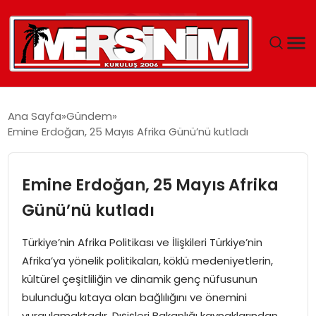
MERSIN
Ana Sayfa
Gündem
Emine Erdoğan, 25 Mayıs Afrika Günü’nü kutladı
YAŞAM
GÜNCEL
Emine Erdoğan, 25 Mayıs Afrika
Günü’nü kutladı
SAĞLIK
Türkiye’nin Afrika Politikası ve İlişkileri Türkiye’nin
EĞITIM
Afrika’ya yönelik politikaları, köklü medeniyetlerin,
kültürel çeşitliliğin ve dinamik genç nüfusunun
SPOR
bulunduğu kıtaya olan bağlılığını ve önemini
vurgulamaktadır. Dışişleri Bakanlığı kaynaklarından