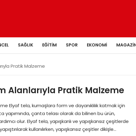
NCEL
SAĞLIK
EĞITIM
SPOR
EKONOMI
MAGAZI
larıyla Pratik Malzeme
nım Alanlarıyla Pratik Malzeme
zeme Elyaf tela, kumaşlara form ve dayanıklılık katmak için
anta yapımında, çanta telası olarak da bilinen bu ürün,
rdımcı olur. Elyaf tela, yapışkanlı ve yapışkansız çeşitlerde
ıştırılarak kullanılırken, yapışkansız çeşitler dikişle…