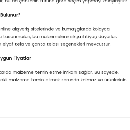
satılır, bu da çantanın türüne göre seçim yapmayı kolaylaştırır.
 Bulunur?
online alışveriş sitelerinde ve kumaşçılarda kolayca
nta tasarımcıları, bu malzemelere sıkça ihtiyaç duyarlar.
de elyaf tela ve çanta telası seçenekleri mevcuttur.
Uygun Fiyatlar
iktarda malzeme temin etme imkanı sağlar. Bu sayede,
sürekli malzeme temin etmek zorunda kalmaz ve ürünlerinin