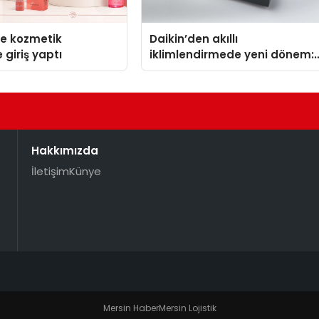
se kozmetik
Daikin’den akıllı
 giriş yaptı
iklimlendirmede yeni dönem:
Madoka Plus Türkiye’de
Hakkımızda
İletişim
Künye
Mersin Haber
Mersin Lojistik