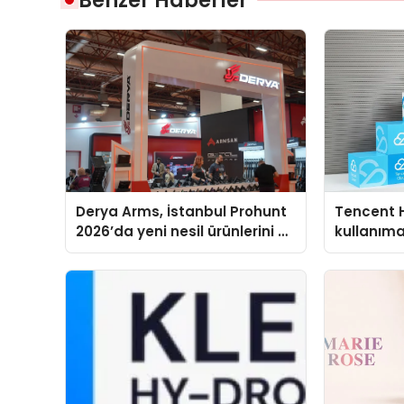
Benzer Haberler
Derya Arms, İstanbul Prohunt
Tencent 
2026’da yeni nesil ürünlerini ve
kullanım
global marka vizyonunu
sergiledi