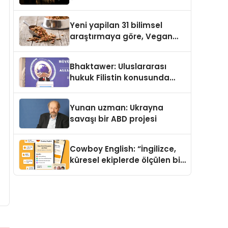
Temmuz’da Yayımlandı
Yeni yapilan 31 bilimsel
araştırmaya göre, Vegan
Köpek Maması ve Vegan
Kedi Mamasının İyi
Bhaktawer: Uluslararası
Sindirildiğini Ortaya Koydu
hukuk Filistin konusunda
çifte standart uyguluyor
Yunan uzman: Ukrayna
savaşı bir ABD projesi
Cowboy English: “İngilizce,
küresel ekiplerde ölçülen bir
iş yetkinliğine dönüşüyor”