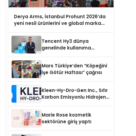
Derya Arms, İstanbul Prohunt 2026’da
yeni nesil ürünlerini ve global marka
vizyonunu sergiledi
Tencent Hy3 dünya
genelinde kullanıma
sunuldu
Mars Türkiye’den “Köpeğini
İşe Götür Haftası” çağrısı
Kleen-Hy-Dro-Gen Inc., Sıfır
Karbon Emisyonlu Hidrojen
Isıtma Teknolojisinde ISO ve
TSSA Düzenleyici Onaylarını
Marie Rose kozmetik
Aldı
sektörüne giriş yaptı