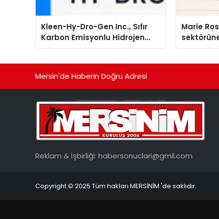
Kleen-Hy-Dro-Gen Inc., Sıfır
Marie Ro
Karbon Emisyonlu Hidrojen
sektörüne
Isıtma Teknolojisinde ISO ve
TSSA Düzenleyici Onaylarını
Aldı
Mersin'de Haberin Doğru Adresi
Reklam & İşbirliği:
habersonuclari@gmil.com
Copyright © 2025 Tüm hakları MERSİNİM 'de saklıdır.