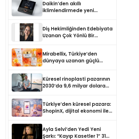
Daikin’den akıllı
iklimlendirmede yeni
dönem: Madoka Plus
Türkiye’de
Diş Hekimliğinden Edebiyata
Uzanan Çok Yönlü Bir
Yaşam: Yeşim Şahin Yaman
Mirabellix, Türkiye’den
dünyaya uzanan güçlü
büyümesini sürdürüyor
Küresel rinoplasti pazarının
2030’da 9,6 milyar dolara
ulaşması bekleniyor
Türkiye’den küresel pazara:
ShopinX, dijital ekonomi ile
gerçek dünya alışverişini bir
araya getirmeyi hedefliyor
Ayla Selvi’den Yedi Yeni
Şarkı: “Kayıp Kasetler 1” 31