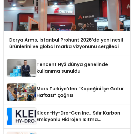
Derya Arms, İstanbul Prohunt 2026’da yeni nesil
ürünlerini ve global marka vizyonunu sergiledi
Tencent Hy3 dünya genelinde
kullanıma sunuldu
Mars Türkiye’den “Köpeğini İşe Götür
Haftası” çağrısı
Kleen-Hy-Dro-Gen Inc., Sıfır Karbon
Emisyonlu Hidrojen Isıtma
Teknolojisinde ISO ve TSSA
Düzenleyici Onaylarını Aldı