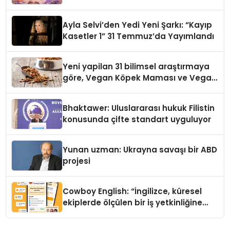
alışverişini bir araya getirmeyi
hedefliyor
Ayla Selvi’den Yedi Yeni Şarkı: “Kayıp
Kasetler 1” 31 Temmuz’da Yayımlandı
Yeni yapilan 31 bilimsel araştırmaya
göre, Vegan Köpek Maması ve Vegan
Kedi Mamasının İyi Sindirildiğini
Ortaya Koydu
Bhaktawer: Uluslararası hukuk Filistin
konusunda çifte standart uyguluyor
Yunan uzman: Ukrayna savaşı bir ABD
projesi
Cowboy English: “İngilizce, küresel
ekiplerde ölçülen bir iş yetkinliğine
dönüşüyor”