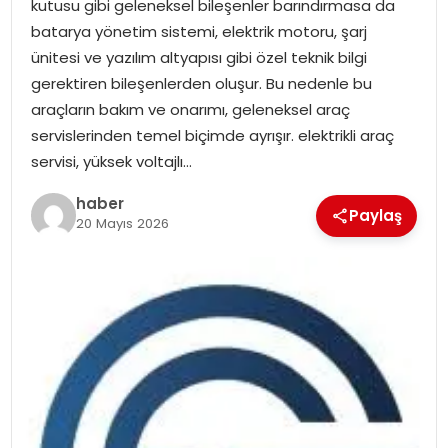
kutusu gibi geleneksel bileşenler barındırmasa da
EKONOMI
batarya yönetim sistemi, elektrik motoru, şarj
ünitesi ve yazılım altyapısı gibi özel teknik bilgi
MAGAZIN
gerektiren bileşenlerden oluşur. Bu nedenle bu
araçların bakım ve onarımı, geleneksel araç
DÜNYA
servislerinden temel biçimde ayrışır. elektrikli araç
servisi, yüksek voltajlı…
OTOMOBIL
haber
Paylaş
20 Mayıs 2026