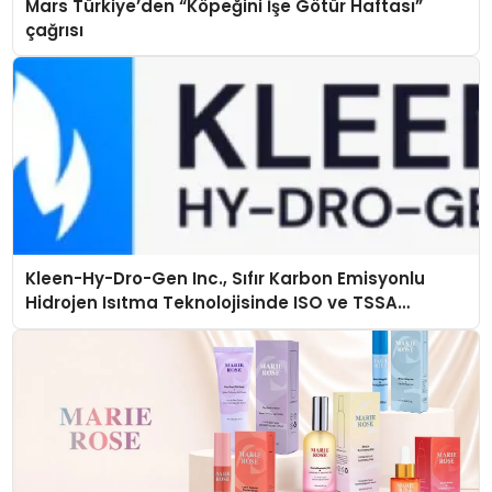
Mars Türkiye’den “Köpeğini İşe Götür Haftası”
çağrısı
Kleen-Hy-Dro-Gen Inc., Sıfır Karbon Emisyonlu
Hidrojen Isıtma Teknolojisinde ISO ve TSSA
Düzenleyici Onaylarını Aldı