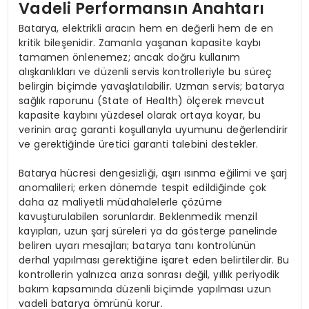
Vadeli Performansın Anahtarı
Batarya, elektrikli aracın hem en değerli hem de en
kritik bileşenidir. Zamanla yaşanan kapasite kaybı
tamamen önlenemez; ancak doğru kullanım
alışkanlıkları ve düzenli servis kontrolleriyle bu süreç
belirgin biçimde yavaşlatılabilir. Uzman servis; batarya
sağlık raporunu (State of Health) ölçerek mevcut
kapasite kaybını yüzdesel olarak ortaya koyar, bu
verinin araç garanti koşullarıyla uyumunu değerlendirir
ve gerektiğinde üretici garanti talebini destekler.
Batarya hücresi dengesizliği, aşırı ısınma eğilimi ve şarj
anomalileri; erken dönemde tespit edildiğinde çok
daha az maliyetli müdahalelerle çözüme
kavuşturulabilen sorunlardır. Beklenmedik menzil
kayıpları, uzun şarj süreleri ya da gösterge panelinde
beliren uyarı mesajları; batarya tanı kontrolünün
derhal yapılması gerektiğine işaret eden belirtilerdir. Bu
kontrollerin yalnızca arıza sonrası değil, yıllık periyodik
bakım kapsamında düzenli biçimde yapılması uzun
vadeli batarya ömrünü korur.