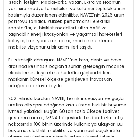
İstech İletişim, MediaMarkt, Vatan, Extra ve Noon’un
yanı sıra medya temsilcileri ve kullanıcı topluluklarının
katılımıyla düzenlenen etkinlikte, NAVEE’nin 2026 ürün
portföyü tanıtıldı. Yüksek performanslı elektrikli
scooter’lar, e-bisiklet modelleri, ultra hafif ve
taşınabilir enerji istasyonları ve yaşamsal hareketleri
kolaylaştıran yeni ürün gamı, markanın entegre
mobilite vizyonunu bir adım ileri taşıdı.
Bu stratejik dönüşüm, NAVEE’nin kara, deniz ve hava
arasında kesintisiz bağlantı sunan geleceğin mobilite
ekosistemini inşa etme hedefini güçlendirirken,
markanın küresel ölçekte genişleyen inovasyon
odağını da ortaya koydu.
2021 yılında kurulan NAVEE, teknik inovasyon ve güçlü
üretim altyapısı odağında kısa sürede hızlı bir büyüme
ivmesi yakaladı. Bugün 60’tan fazla ülkede faaliyet
gösteren marka, MENA bölgesinde binden fazla satış
noktasında 100 binin üzerinde kullanıcıya ulaşıyor. Bu
büyüme, elektrikli mobilite ve yeni nesil düşük irtifa