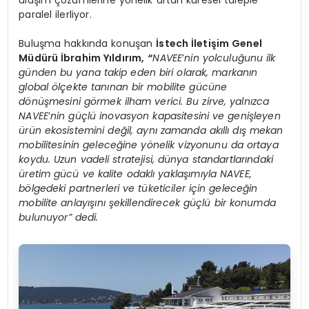
ulaşım çözümlerine yönelik artan küresel taleple
paralel ilerliyor.
Buluşma hakkında konuşan
İstech İletişim Genel
Müdürü İbrahim Yıldırım,
“
NAVEE
’
nin yolculuğunu ilk
günden bu yana takip eden biri olarak, markanın
global
ö
lçekte tanınan bir mobilite gücü
ne
d
ö
nüşmesini g
ö
rmek ilham verici. Bu zirve, yalnı
zca
NAVEE
’
nin güçlü inovasyon kapasitesini ve genişleyen
ürün ekosistemini değil, aynı zamanda akıllı dış mekan
mobilitesinin geleceğine y
ö
nelik vizyonunu da ortaya
koydu. Uzun vadeli stratejisi, dünya standartlarındaki
üretim gücü ve kalite odaklı yaklaşımıyla NAVEE,
b
ö
lgedeki partnerleri ve tüketiciler için geleceğin
mobilite anlayışını şekillendirecek güçlü bir konumda
bulunuyor” dedi.