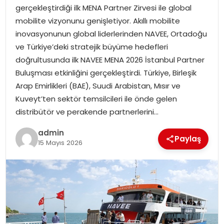
EKONOMI
gerçekleştirdiği ilk MENA Partner Zirvesi ile global
mobilite vizyonunu genişletiyor. Akıllı mobilite
MAGAZIN
inovasyonunun global liderlerinden NAVEE, Ortadoğu
ve Türkiye’deki stratejik büyüme hedefleri
DÜNYA
doğrultusunda ilk NAVEE MENA 2026 İstanbul Partner
Buluşması etkinliğini gerçekleştirdi. Türkiye, Birleşik
OTOMOBIL
Arap Emirlikleri (BAE), Suudi Arabistan, Mısır ve
Kuveyt’ten sektör temsilcileri ile önde gelen
distribütör ve perakende partnerlerini…
admin
Paylaş
15 Mayıs 2026