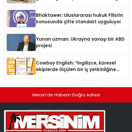
Kedi Mamasının İyi Sindirildiğini
Ortaya Koydu
Bhaktawer: Uluslararası hukuk Filistin
konusunda çifte standart uyguluyor
Yunan uzman: Ukrayna savaşı bir ABD
projesi
Cowboy English: “İngilizce, küresel
ekiplerde ölçülen bir iş yetkinliğine
dönüşüyor”
Mersin'de Haberin Doğru Adresi