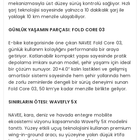
mekanizmasıyla üst düzey sürüş kontrolü sağlıyor. Hızlı
şarj teknolojisi sayesinde yalnızca 10 dakikalık şarj ile
yaklaşık 10 km menzile ulaşabiliyor.
G
Ü
NL
Ü
K YAŞAMIN PARÇ
ASI: FOLD CORE 03
E-bike kategorisinde öne çıkan NAVEE Fold Core 03,
günlük kullanım kolaylığını performansla bir araya
getiriyor. Katlanabilir kompakt yapısı sayesinde pratik
depolama imkanı sunan model, şehir yaşamı için ideal
bir çözüm sunuyor. 20×4.0” kalın lastikleri ve gelişmiş
amortisör sistemi sayesinde hem şehir yollarında hem
de zorlu zeminlerde dengeli bir sürüş deneyimi sunan
Fold Core 03, 50 km’ye kadar menzille birlikte geliyor.
SINIRLARIN ÖTESI: WAVEFLY 5X
NAVEE, kara, deniz ve havada entegre mobilite
ekosistemi vizyonu kapsamında WaveFly 5X modelini
tanıttı. Yüzey etkili uçuş teknolojisini kullanan premium
wing-in-ground aracı, su yüzeyine yakın düşük irtifa