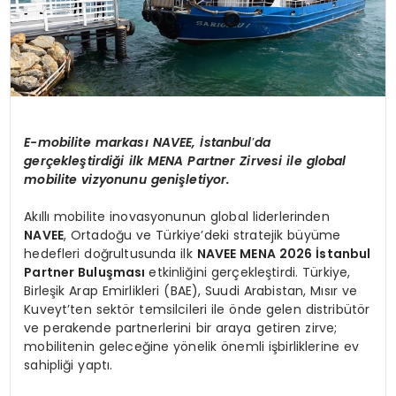
E-mobilite markası
NAVEE,
İstanbul
’
da
gerçekleştirdiği ilk MENA Partner Zirvesi ile global
m
obilite
vizyonunu genişletiyor.
Akıllı mobilite inovasyonunun global liderlerinden
NAVEE
, Ortadoğu ve Türkiye’deki stratejik büyüme
hedefleri doğrultusunda ilk
NAVEE MENA 2026 İstanbul
Partner Buluş
mas
ı
etkinliğini gerçekleştirdi. Türkiye,
Birleşik Arap Emirlikleri (BAE), Suudi Arabistan, Mısır ve
Kuveyt’ten sektör temsilcileri ile önde gelen distribütör
ve perakende partnerlerini bir araya getiren zirve;
mobilitenin geleceğine yönelik önemli işbirliklerine ev
sahipliği yaptı.