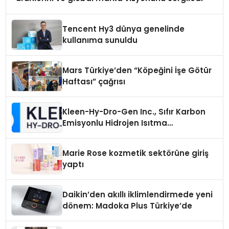
Tencent Hy3 dünya genelinde
kullanıma sunuldu
Mars Türkiye’den “Köpeğini İşe Götür
Haftası” çağrısı
Kleen-Hy-Dro-Gen Inc., Sıfır Karbon
Emisyonlu Hidrojen Isıtma
Teknolojisinde ISO ve TSSA
Düzenleyici Onaylarını Aldı
Marie Rose kozmetik sektörüne giriş
yaptı
Daikin’den akıllı iklimlendirmede yeni
dönem: Madoka Plus Türkiye’de