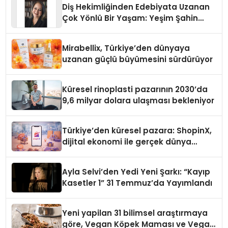
Diş Hekimliğinden Edebiyata Uzanan
Çok Yönlü Bir Yaşam: Yeşim Şahin
Yaman
Mirabellix, Türkiye’den dünyaya
uzanan güçlü büyümesini sürdürüyor
Küresel rinoplasti pazarının 2030’da
9,6 milyar dolara ulaşması bekleniyor
Türkiye’den küresel pazara: ShopinX,
dijital ekonomi ile gerçek dünya
alışverişini bir araya getirmeyi
hedefliyor
Ayla Selvi’den Yedi Yeni Şarkı: “Kayıp
Kasetler 1” 31 Temmuz’da Yayımlandı
Yeni yapilan 31 bilimsel araştırmaya
göre, Vegan Köpek Maması ve Vegan