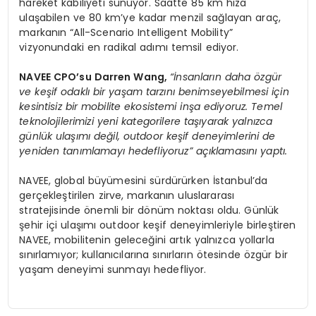
hareket kabiliyeti sunuyor. Saatte 85 km hıza
ulaşabilen ve 80 km’ye kadar menzil sağlayan araç,
markanın “All-Scenario Intelligent Mobility”
vizyonundaki en radikal adımı temsil ediyor.
NAVEE CPO
’
su
Darren Wang
,
“
İnsanların daha
ö
zgür
ve keşif odaklı bir yaşam tarzını benimseyebilmesi için
kesintisiz bir mobilite ekosistemi inşa ediyoruz. Temel
teknolojilerimizi yeni kategorilere taşıyarak yalnızca
günlük ulaşımı değil, outdoor keşif deneyimlerini de
yeniden tanımlamayı hedefliyoruz” açıklamasını yaptı.
NAVEE, global büyümesini sürdürürken İstanbul’da
gerçekleştirilen zirve, markanın uluslararası
stratejisinde önemli bir dönüm noktası oldu. Günlük
şehir içi ulaşımı outdoor keşif deneyimleriyle birleştiren
NAVEE, mobilitenin geleceğini artık yalnızca yollarla
sınırlamıyor; kullanıcılarına sınırların ötesinde özgür bir
yaşam deneyimi sunmayı hedefliyor.