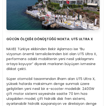
G
Ü
C
ÜN
ÖLÇEĞE DÖNÜŞTÜĞÜ NOKTA: UT5 ULTRA X
NAVEE Türkiye ekibinden Bekir Aşlamacı ise “Bu
vizyonun önemli temsilcilerinden biri olan UT5 Ultra X,
performans odaklı mobilitenin yeni nesil yaklaşımını
ortaya koyuyor” diyerek markanın büyüyen ivmesine
dikkat çekti.
Süper otomobil tasarımından ilham alan UT5 Ultra X,
yüksek hızlarda maksimum denge sunmak üzere
geliştirilen yeni nesil bir e-scooter modelidir. 2400W
çift motor sistemi sayesinde saatte 70 km hıza
ulaşabilen model; çift hidrolik disk fren sistemi,
ayarlanabilir hidrolik süspansiyon ve direksiyon denge