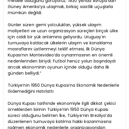
mesele olduğunu görüyoruz. 1930 yılında Avrupa’dan
Güney Amerika’ya ulaşmak, birkaç saatlik uçuşlarla
mümkün değildi.
Günler süren gemi yolculukları, yüksek ulaşım
maliyetleri ve uzun organizasyon süreçleri birçok ülke
için ciddi bir yük anlamına geliyordu. Uruguay’ın
turnuvaya katılacak ülkelerin ulaşım ve konaklama
masraflarını üstlenmeyi teklif etmesi, ilk Dünya
Kupası’nın Montevideo’da oynanmasının en önemli
nedenlerinden biriydi. Futbol henüz yolun başındaydı
ancak ekonominin oyunun içinde olduğu daha ilk
günden belliydi.”
Türkiye’nin 1950 Dünya Kupası’na Ekonomik Nedenlerle
Gidemediğini Hatırlattı
Dünya Kupası tarihinde ekonomiyle ilgili dikkat çekici
örneklerden birinin Türkiye’nin 1950 Dünya Kupası
süreci olduğunu belirten İke, Türkiye’nin Brezilya’da
düzenlenen turnuvaya katılma hakkı kazanmasına
rağmen ekonomik nedenlerle organizasyondan