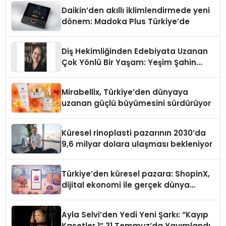
Daikin’den akıllı iklimlendirmede yeni
dönem: Madoka Plus Türkiye’de
Diş Hekimliğinden Edebiyata Uzanan
Çok Yönlü Bir Yaşam: Yeşim Şahin
Yaman
Mirabellix, Türkiye’den dünyaya
uzanan güçlü büyümesini sürdürüyor
Küresel rinoplasti pazarının 2030’da
9,6 milyar dolara ulaşması bekleniyor
Türkiye’den küresel pazara: ShopinX,
dijital ekonomi ile gerçek dünya
alışverişini bir araya getirmeyi
hedefliyor
Ayla Selvi’den Yedi Yeni Şarkı: “Kayıp
Kasetler 1” 31 Temmuz’da Yayımlandı