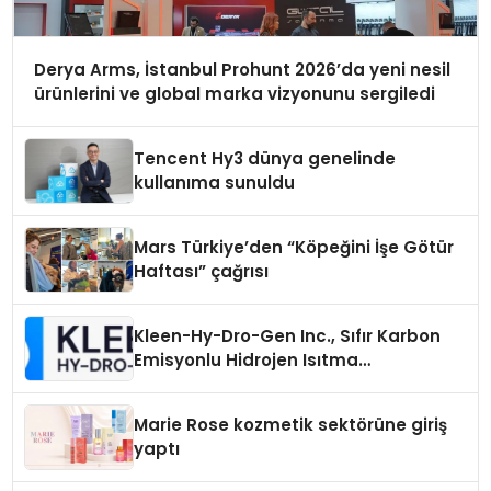
Derya Arms, İstanbul Prohunt 2026’da yeni nesil
ürünlerini ve global marka vizyonunu sergiledi
Tencent Hy3 dünya genelinde
kullanıma sunuldu
Mars Türkiye’den “Köpeğini İşe Götür
Haftası” çağrısı
Kleen-Hy-Dro-Gen Inc., Sıfır Karbon
Emisyonlu Hidrojen Isıtma
Teknolojisinde ISO ve TSSA
Düzenleyici Onaylarını Aldı
Marie Rose kozmetik sektörüne giriş
yaptı