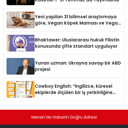
Yeni yapilan 31 bilimsel araştırmaya
göre, Vegan Köpek Maması ve Vegan
Kedi Mamasının İyi Sindirildiğini
Ortaya Koydu
Bhaktawer: Uluslararası hukuk Filistin
konusunda çifte standart uyguluyor
Yunan uzman: Ukrayna savaşı bir ABD
projesi
Cowboy English: “İngilizce, küresel
ekiplerde ölçülen bir iş yetkinliğine
dönüşüyor”
Mersin'de Haberin Doğru Adresi