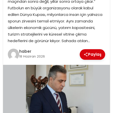
maçından sonra değil, yıllar sonra ortaya çıkar.”
EKONOMI
Futbolun en büyük organizasyonu olarak kabul
edilen Dünya Kupası, milyonlarca insan için yalnızca
MAGAZIN
sporun zirvesini temsil etmiyor. Aynı zamanda
ülkelerin ekonomik gücünü, yatırım kapasitesini,
DÜNYA
turizm stratejilerini ve küresel vitrine çıkma
hedeflerini de görünür kılıyor. Sahada atılan…
OTOMOBIL
haber
Paylaş
18 Haziran 2026