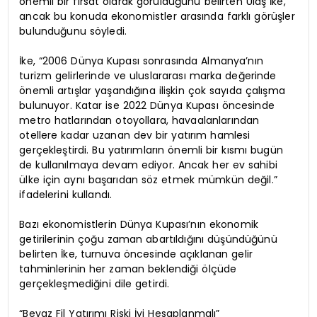
önemli bir fırsat olarak görüldüğünü belirten Ulaş İke,
ancak bu konuda ekonomistler arasında farklı görüşler
bulunduğunu söyledi.
İke, “2006 Dünya Kupası sonrasında Almanya’nın
turizm gelirlerinde ve uluslararası marka değerinde
önemli artışlar yaşandığına ilişkin çok sayıda çalışma
bulunuyor. Katar ise 2022 Dünya Kupası öncesinde
metro hatlarından otoyollara, havaalanlarından
otellere kadar uzanan dev bir yatırım hamlesi
gerçekleştirdi. Bu yatırımların önemli bir kısmı bugün
de kullanılmaya devam ediyor. Ancak her ev sahibi
ülke için aynı başarıdan söz etmek mümkün değil.”
ifadelerini kullandı.
Bazı ekonomistlerin Dünya Kupası’nın ekonomik
getirilerinin çoğu zaman abartıldığını düşündüğünü
belirten İke, turnuva öncesinde açıklanan gelir
tahminlerinin her zaman beklendiği ölçüde
gerçekleşmediğini dile getirdi.
“Beyaz Fil Yatırımı Riski İyi Hesaplanmalı”