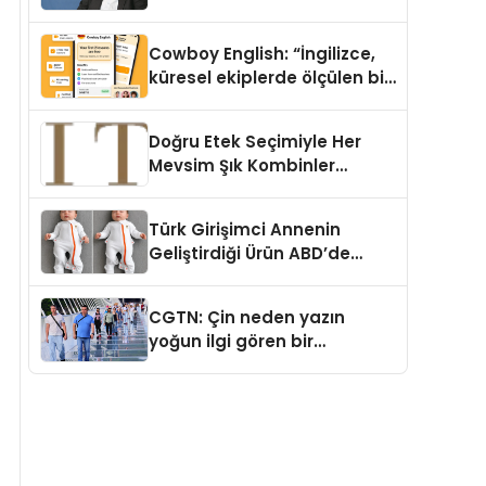
Cowboy English: “İngilizce,
küresel ekiplerde ölçülen bir
iş yetkinliğine dönüşüyor”
Doğru Etek Seçimiyle Her
Mevsim Şık Kombinler
Oluşturmak Mümkün mü?
Türk Girişimci Annenin
Geliştirdiği Ürün ABD’de
Bebeklerde Güvenli Uyku
Standardına Yeni Bir Bakış
CGTN: Çin neden yazın
Açısı Getiriyor.
yoğun ilgi gören bir
destinasyon hâline geldi?