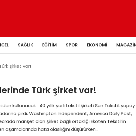
NCEL
SAĞLIK
EĞITIM
SPOR
EKONOMI
MAGAZI
rk şirket var!
rinde Türk şirket var!
en kullanacak 40 yıllık yerli tekstil şirketi Sun Tekstil, yapay
radarına girdi. Washington Independent, America Daily Post,
rada manşet olan şirket bağlı ortaklığı Ekoten Tekstil’in
erken aşamalarında hata olasılığını düşürürken…