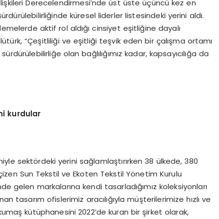
İlişkileri Derecelendirmesi’nde üst üste üçüncü kez en
ürdürülebilirliğinde küresel liderler listesindeki yerini aldı.
melerde aktif rol aldığı cinsiyet eşitliğine dayalı
lütürk, “Çeşitliliği ve eşitliği teşvik eden bir çalışma ortamı
rdürülebilirliğe olan bağlılığımız kadar, kapsayıcılığa da
ni kurdular
yle sektördeki yerini sağlamlaştırırken 38 ülkede, 380
nı çizen Sun Tekstil ve Ekoten Tekstil Yönetim Kurulu
nde gelen markalarına kendi tasarladığımız koleksiyonları
an tasarım ofislerimiz aracılığıyla müşterilerimize hızlı ve
l kumaş kütüphanesini 2022’de kuran bir şirket olarak,