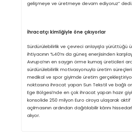
gelişmeye ve üretmeye devam ediyoruz” dedi
İhracatçı kimliğiyle öne çıkıyorlar
Sürdürülebilirlik ve çevreci anlayışla yürüttüğü ü
ihtiyacının %40’nı da güneş enerjisinden karşılay
Avrupa’nın en saygın örme kumaş üreticileri aras
sürdürülebilirlik motivasyonuyla üretim süreçlerin
medikal ve spor giyimde üretim gerçekleştiriy
noktasına ihracat yapan Sun Tekstil ve bağlı orta
Ege Bölgesi’nde en çok ihracat yapan hazır giyi
konsolide 250 milyon Euro ciroya ulaşarak aktif 
açılmasının ardından dağıtılabilir kârını hisseda
alıyor.