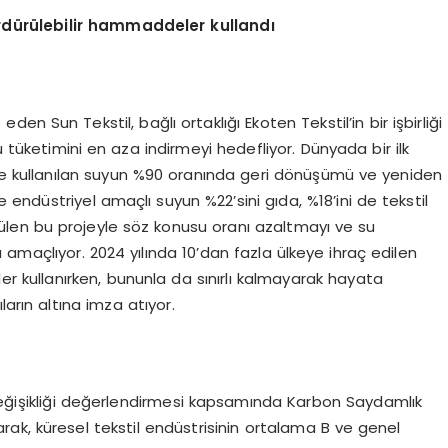
ürdürülebilir hammaddeler kullandı
en Sun Tekstil, bağlı ortaklığı Ekoten Tekstil’in bir işbirliği
u tüketimini en aza indirmeyi hedefliyor. Dünyada bir ilk
nde kullanılan suyun %90 oranında geri dönüşümü ve yeniden
de endüstriyel amaçlı suyun %22’sini gıda, %18’ini de tekstil
rütülen bu projeyle söz konusu oranı azaltmayı ve su
ı amaçlıyor. 2024 yılında 10’dan fazla ülkeye ihraç edilen
r kullanırken, bununla da sınırlı kalmayarak hayata
ıların altına imza atıyor.
 değişikliği değerlendirmesi kapsamında Karbon Saydamlık
larak, küresel tekstil endüstrisinin ortalama B ve genel