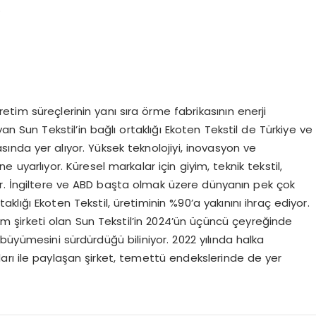
.
retim süreçlerinin yanı sıra örme fabrikasının enerji
an Sun Tekstil’in bağlı ortaklığı Ekoten Tekstil de Türkiye ve
ında yer alıyor. Yüksek teknolojiyi, inovasyon ve
e uyarlıyor. Küresel markalar için giyim, teknik tekstil,
or. İngiltere ve ABD başta olmak üzere dünyanın pek çok
klığı Ekoten Tekstil, üretiminin %90’a yakınını ihraç ediyor.
m şirketi olan Sun Tekstil’in 2024’ün üçüncü çeyreğinde
büyümesini sürdürdüğü biliniyor. 2022 yılında halka
rları ile paylaşan şirket, temettü endekslerinde de yer