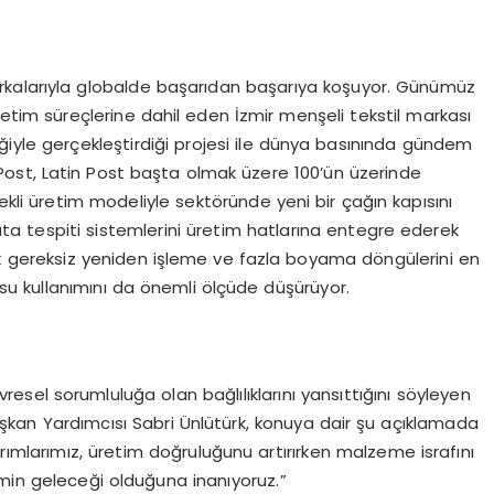
markalarıyla globalde başarıdan başarıya koşuyor. Günümüz
retim süreçlerine dahil eden İzmir menşeli tekstil markası
irliğiyle gerçekleştirdiği projesi ile dünya basınında gündem
ost, Latin Post başta olmak üzere 100’ün üzerinde
i üretim modeliyle sektöründe yeni bir çağın kapısını
ta tespiti sistemlerini üretim hatlarına entegre ederek
k gereksiz yeniden işleme ve fazla boyama döngülerini en
e su kullanımını da önemli ölçüde düşürüyor.
sel sorumluluğa olan bağlılıklarını yansıttığını söyleyen
aşkan Yardımcısı Sabri Ünlütürk, konuya dair şu açıklamada
rımlarımız, üretim doğruluğunu artırırken malzeme israfını
etimin geleceği olduğuna inanıyoruz.”