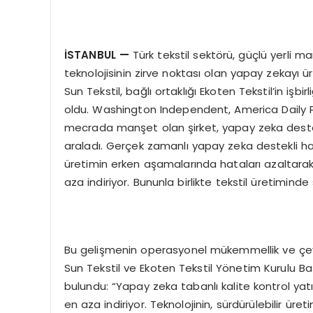
İSTANBUL
—
Türk tekstil sektörü, güçlü yerli 
teknolojisinin zirve noktası olan yapay zekayı ü
Sun Tekstil, bağlı ortaklığı Ekoten Tekstil’in işb
oldu. Washington Independent, America Daily P
mecrada manşet olan şirket, yapay zeka destekl
araladı. Gerçek zamanlı yapay zeka destekli ha
üretimin erken aşamalarında hataları azaltara
aza indiriyor. Bununla birlikte tekstil üretimind
Bu gelişmenin operasyonel mükemmellik ve çevre
Sun Tekstil ve Ekoten Tekstil Yönetim Kurulu B
bulundu: “Yapay zeka tabanlı kalite kontrol yatı
en aza indiriyor. Teknolojinin, sürdürülebilir ür