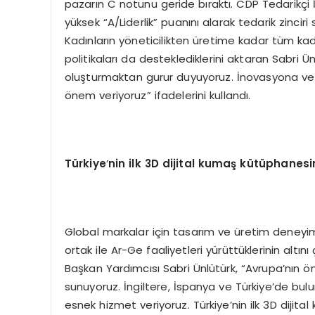
pazarın C notunu geride bıraktı. CDP Tedarikçi 
yüksek “A/Liderlik” puanını alarak tedarik zinciri s
Kadınların yöneticilikten üretime kadar tüm kade
politikaları da desteklediklerini aktaran Sabri Ün
oluşturmaktan gurur duyuyoruz. İnovasyona ve sü
önem veriyoruz” ifadelerini kullandı.
Türkiye
’
nin
ilk 3D dijital kumaş kütüphanesi
Global markalar için tasarım ve üretim deneyimi
ortak ile Ar-Ge faaliyetleri yürüttüklerinin altı
Başkan Yardımcısı Sabri Ünlütürk, “Avrupa’nın ö
sunuyoruz. İngiltere, İspanya ve Türkiye’de bulun
esnek hizmet veriyoruz. Türkiye’nin ilk 3D dijita