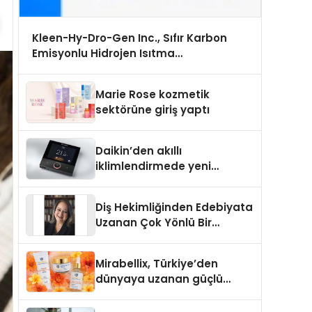
Kleen-Hy-Dro-Gen Inc., Sıfır Karbon
Emisyonlu Hidrojen Isıtma
Teknolojisinde ISO ve TSSA Düzenleyici
Onaylarını Aldı
Marie Rose kozmetik
sektörüne giriş yaptı
Daikin’den akıllı
iklimlendirmede yeni
dönem: Madoka Plus
Türkiye’de
Diş Hekimliğinden Edebiyata
Uzanan Çok Yönlü Bir
Yaşam: Yeşim Şahin Yaman
Mirabellix, Türkiye’den
dünyaya uzanan güçlü
büyümesini sürdürüyor