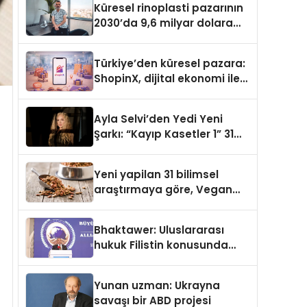
Küresel rinoplasti pazarının
2030’da 9,6 milyar dolara
ulaşması bekleniyor
Türkiye’den küresel pazara:
ShopinX, dijital ekonomi ile
gerçek dünya alışverişini bir
araya getirmeyi hedefliyor
Ayla Selvi’den Yedi Yeni
Şarkı: “Kayıp Kasetler 1” 31
Temmuz’da Yayımlandı
Yeni yapilan 31 bilimsel
araştırmaya göre, Vegan
Köpek Maması ve Vegan
Kedi Mamasının İyi
Bhaktawer: Uluslararası
Sindirildiğini Ortaya Koydu
hukuk Filistin konusunda
çifte standart uyguluyor
Yunan uzman: Ukrayna
savaşı bir ABD projesi