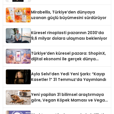
Yaman
Mirabellix, Türkiye’den dünyaya
uzanan güçlü büyümesini sürdürüyor
Küresel rinoplasti pazarının 2030’da
9,6 milyar dolara ulaşması bekleniyor
Türkiye’den küresel pazara: ShopinX,
dijital ekonomi ile gerçek dünya
alışverişini bir araya getirmeyi
hedefliyor
Ayla Selvi’den Yedi Yeni Şarkı: “Kayıp
Kasetler 1” 31 Temmuz’da Yayımlandı
Yeni yapilan 31 bilimsel araştırmaya
göre, Vegan Köpek Maması ve Vegan
Kedi Mamasının İyi Sindirildiğini
Ortaya Koydu