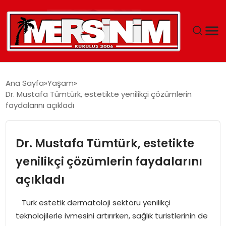
MERSIN
Ana Sayfa
Yaşam
Dr. Mustafa Tümtürk, estetikte yenilikçi çözümlerin
YAŞAM
faydalarını açıkladı
GÜNCEL
Dr. Mustafa Tümtürk, estetikte
SAĞLIK
yenilikçi çözümlerin faydalarını
açıkladı
EĞITIM
Türk estetik dermatoloji sektörü yenilikçi
SPOR
teknolojilerle ivmesini artırırken, sağlık turistlerinin de