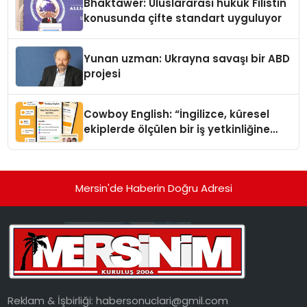
Bhaktawer: Uluslararası hukuk Filistin
konusunda çifte standart uyguluyor
Yunan uzman: Ukrayna savaşı bir ABD
projesi
Cowboy English: “İngilizce, küresel
ekiplerde ölçülen bir iş yetkinliğine
dönüşüyor”
Mersin'de Haberin Doğru Adresi
Reklam & İşbirliği:
habersonuclari@gmil.com