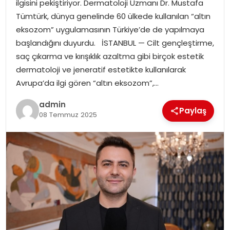
ilgisini pekiştiriyor. Dermatoloji Uzmanı Dr. Mustafa
EKONOMI
Tümtürk, dünya genelinde 60 ülkede kullanılan “altın
eksozom” uygulamasının Türkiye’de de yapılmaya
MAGAZIN
başlandığını duyurdu. İSTANBUL — Cilt gençleştirme,
saç çıkarma ve kırışıklık azaltma gibi birçok estetik
DÜNYA
dermatoloji ve jeneratif estetikte kullanılarak
Avrupa’da ilgi gören “altın eksozom”,…
OTOMOBIL
admin
Paylaş
08 Temmuz 2025