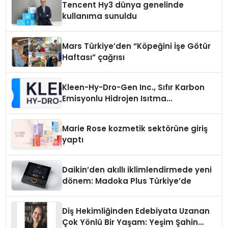
Tencent Hy3 dünya genelinde
kullanıma sunuldu
Mars Türkiye’den “Köpeğini İşe Götür
Haftası” çağrısı
Kleen-Hy-Dro-Gen Inc., Sıfır Karbon
Emisyonlu Hidrojen Isıtma
Teknolojisinde ISO ve TSSA
Düzenleyici Onaylarını Aldı
Marie Rose kozmetik sektörüne giriş
yaptı
Daikin’den akıllı iklimlendirmede yeni
dönem: Madoka Plus Türkiye’de
Diş Hekimliğinden Edebiyata Uzanan
Çok Yönlü Bir Yaşam: Yeşim Şahin