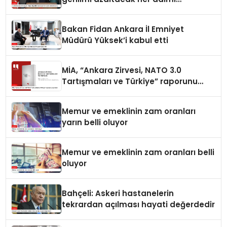
destekliyoruz
Bakan Fidan Ankara İl Emniyet
Müdürü Yüksek’i kabul etti
MİA, “Ankara Zirvesi, NATO 3.0
Tartışmaları ve Türkiye” raporunu
yayımladı
Memur ve emeklinin zam oranları
yarın belli oluyor
Memur ve emeklinin zam oranları belli
oluyor
Bahçeli: Askeri hastanelerin
tekrardan açılması hayati değerdedir