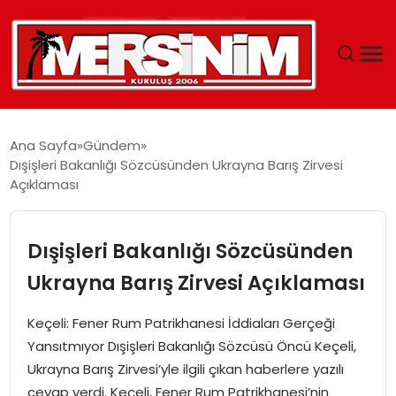
MERSIN
Ana Sayfa
Gündem
Dışişleri Bakanlığı Sözcüsünden Ukrayna Barış Zirvesi
YAŞAM
Açıklaması
GÜNCEL
Dışişleri Bakanlığı Sözcüsünden
SAĞLIK
Ukrayna Barış Zirvesi Açıklaması
EĞITIM
Keçeli: Fener Rum Patrikhanesi İddiaları Gerçeği
Yansıtmıyor Dışişleri Bakanlığı Sözcüsü Öncü Keçeli,
SPOR
Ukrayna Barış Zirvesi’yle ilgili çıkan haberlere yazılı
cevap verdi. Keçeli, Fener Rum Patrikhanesi’nin