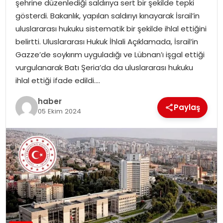
şehrine düzenlediği saldırıya sert bir şekilde tepki
EKONOMI
gösterdi. Bakanlık, yapılan saldırıyı kınayarak İsrail’in
uluslararası hukuku sistematik bir şekilde ihlal ettiğini
MAGAZIN
belirtti. Uluslararası Hukuk İhlali Açıklamada, İsrail’in
Gazze’de soykırım uyguladığı ve Lübnan’ı işgal ettiği
DÜNYA
vurgulanarak Batı Şeria’da da uluslararası hukuku
ihlal ettiği ifade edildi….
OTOMOBIL
haber
Paylaş
05 Ekim 2024