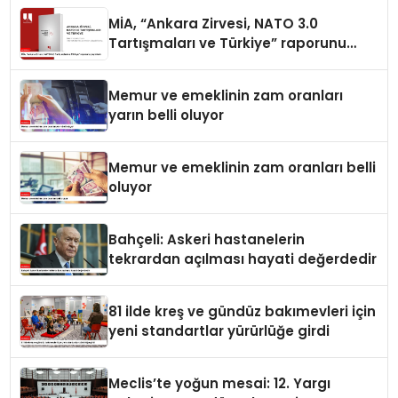
MİA, “Ankara Zirvesi, NATO 3.0
Tartışmaları ve Türkiye” raporunu
yayımladı
Memur ve emeklinin zam oranları
yarın belli oluyor
Memur ve emeklinin zam oranları belli
oluyor
Bahçeli: Askeri hastanelerin
tekrardan açılması hayati değerdedir
81 ilde kreş ve gündüz bakımevleri için
yeni standartlar yürürlüğe girdi
Meclis’te yoğun mesai: 12. Yargı