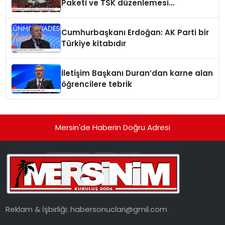
Paketi ve TSK düzenlemesi
gündemde
Cumhurbaşkanı Erdoğan: AK Parti bir
Türkiye kitabıdır
İletişim Başkanı Duran’dan karne alan
öğrencilere tebrik
Mersin'de Haberin Doğru Adresi
Reklam & İşbirliği:
habersonuclari@gmil.com