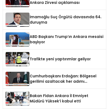
Ankara Zirvesi açıklaması
İmamoğlu Suç Örgütü davasında 64.
duruşma
ABD Başkanı Trump’ın Ankara mesaisi
başlıyor
Trafikte yeni yaptırımlar geliyor
Cumhurbaşkanı Erdoğan: Bölgesel
gerilimi azaltacak her adımı
destekliyoruz
Bakan Fidan Ankara İl Emniyet
Müdürü Yüksek’i kabul etti