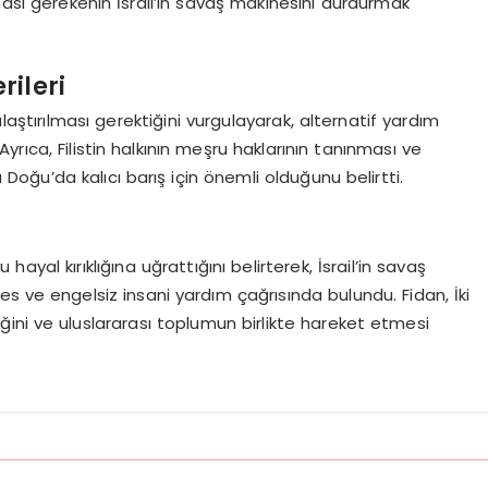
pılması gerekenin İsrail’in savaş makinesini durdurmak
rileri
laştırılması gerektiğini vurgulayarak, alternatif yardım
 Ayrıca, Filistin halkının meşru haklarının tanınması ve
a Doğu’da kalıcı barış için önemli olduğunu belirtti.
ayal kırıklığına uğrattığını belirterek, İsrail’in savaş
kes ve engelsiz insani yardım çağrısında bulundu. Fidan, İki
iğini ve uluslararası toplumun birlikte hareket etmesi