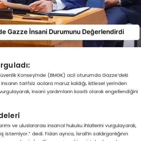
rguladı:
er Güvenlik Konseyi’nde (BMGK) acil oturumda Gazze’deki
insanın tarifsiz acılara maruz kaldığı, kitlesel yerinden
urgulayarak, insani yardımların kasıtlı olarak engellendiğini
adeleri
ykırımı ve uluslararası insancıl hukuku ihlallerini vurgulayarak,
rış istemiyor.” dedi. Fidan ayrıca, İsrail’in saldırganlığının