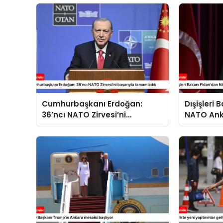
Cumhurbaşkanı Erdoğan:
Dışişleri
36’ncı NATO Zirvesi’ni
NATO Ank
başarıyla tamamladık
açıklama