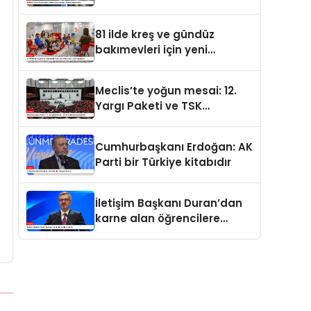
değerdedir
81 ilde kreş ve gündüz
bakımevleri için yeni
standartlar yürürlüğe girdi
Meclis’te yoğun mesai: 12.
Yargı Paketi ve TSK
düzenlemesi gündemde
Cumhurbaşkanı Erdoğan: AK
Parti bir Türkiye kitabıdır
İletişim Başkanı Duran’dan
karne alan öğrencilere
tebrik