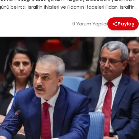
ü belirtti. İsrail’in İhlalleri ve Fidan’ın İfadeleri Fidan, İsrail’in…
0 Yorum Yapıldı
Paylaş