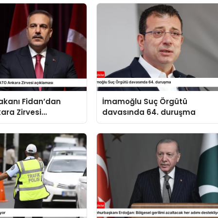
 Bakanı Fidan’dan
İmamoğlu Suç Örgütü
ara Zirvesi
davasında 64. duruşma
sı