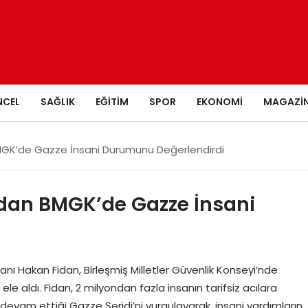
NCEL
SAĞLIK
EĞITIM
SPOR
EKONOMI
MAGAZI
BMGK’de Gazze İnsani Durumunu Değerlendirdi
idan BMGK’de Gazze İnsani
anı Hakan Fidan, Birleşmiş Milletler Güvenlik Konseyi’nde
 aldı. Fidan, 2 milyondan fazla insanın tarifsiz acılara
 devam ettiği Gazze Şeridi’ni vurgulayarak, insani yardımların