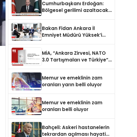
Cumhurbaşkanı Erdoğan:
Bölgesel gerilimi azaltacak
her adımı destekliyoruz
Bakan Fidan Ankara İl
Emniyet Müdürü Yüksek’i
kabul etti
MİA, “Ankara Zirvesi, NATO
3.0 Tartışmaları ve Türkiye”
raporunu yayımladı
Memur ve emeklinin zam
oranları yarın belli oluyor
Memur ve emeklinin zam
oranları belli oluyor
Bahçeli: Askeri hastanelerin
tekrardan açılması hayati