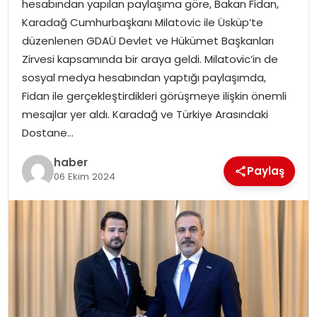
hesabından yapılan paylaşıma göre, Bakan Fidan,
EKONOMI
Karadağ Cumhurbaşkanı Milatovic ile Üsküp’te
düzenlenen GDAÜ Devlet ve Hükümet Başkanları
MAGAZIN
Zirvesi kapsamında bir araya geldi. Milatovic’in de
sosyal medya hesabından yaptığı paylaşımda,
DÜNYA
Fidan ile gerçekleştirdikleri görüşmeye ilişkin önemli
mesajlar yer aldı. Karadağ ve Türkiye Arasındaki
OTOMOBIL
Dostane…
haber
Paylaş
06 Ekim 2024