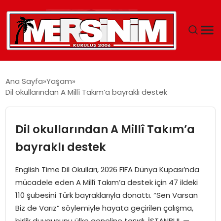
MERSIN
Ana Sayfa
Yaşam
Dil okullarından A Millî Takım’a bayraklı destek
YAŞAM
GÜNCEL
Dil okullarından A Millî Takım’a
bayraklı destek
SAĞLIK
English Time Dil Okulları, 2026 FIFA Dünya Kupası’nda
EĞITIM
mücadele eden A Millî Takım’a destek için 47 ildeki
110 şubesini Türk bayraklarıyla donattı. “Sen Varsan
SPOR
Biz de Varız” söylemiyle hayata geçirilen çalışma,
birlik duygusunu ülke geneline taşıdı. İSTANBUL —