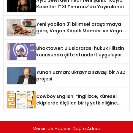
Ayla Selvi’den Yedi Yeni Şarkı: “Kayıp
Kasetler 1” 31 Temmuz’da Yayımlandı
Yeni yapilan 31 bilimsel araştırmaya
göre, Vegan Köpek Maması ve Vegan
Kedi Mamasının İyi Sindirildiğini
Ortaya Koydu
Bhaktawer: Uluslararası hukuk Filistin
konusunda çifte standart uyguluyor
Yunan uzman: Ukrayna savaşı bir ABD
projesi
Cowboy English: “İngilizce, küresel
ekiplerde ölçülen bir iş yetkinliğine
dönüşüyor”
Mersin'de Haberin Doğru Adresi