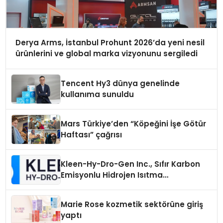
Derya Arms, İstanbul Prohunt 2026’da yeni nesil
ürünlerini ve global marka vizyonunu sergiledi
Tencent Hy3 dünya genelinde
kullanıma sunuldu
Mars Türkiye’den “Köpeğini İşe Götür
Haftası” çağrısı
Kleen-Hy-Dro-Gen Inc., Sıfır Karbon
Emisyonlu Hidrojen Isıtma
Teknolojisinde ISO ve TSSA
Düzenleyici Onaylarını Aldı
Marie Rose kozmetik sektörüne giriş
yaptı