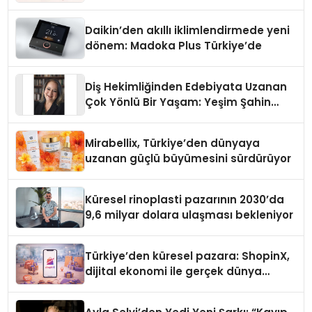
Daikin’den akıllı iklimlendirmede yeni
dönem: Madoka Plus Türkiye’de
Diş Hekimliğinden Edebiyata Uzanan
Çok Yönlü Bir Yaşam: Yeşim Şahin
Yaman
Mirabellix, Türkiye’den dünyaya
uzanan güçlü büyümesini sürdürüyor
Küresel rinoplasti pazarının 2030’da
9,6 milyar dolara ulaşması bekleniyor
Türkiye’den küresel pazara: ShopinX,
dijital ekonomi ile gerçek dünya
alışverişini bir araya getirmeyi
hedefliyor