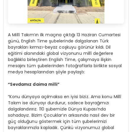
A Millî Takım’ın ilk maçına çıktığı 13 Haziran Cumartesi
günü, English Time şubelerinde dalgalanan Türk
bayrakları kırmızı-beyaz coşkuyu görünür kıldı. Dil
eğitimi alanındaki global vizyonunu millî değerlere
bağlılıkla birleştiren English Time, çalışmaya ilişkin
mesajını tüm şubelerinden fotoğraflarla birlikte sosyal
medya hesaplarından şöyle paylaştı:
“Sevdamız daima milli”
“Konu dünyaya açılmaksa en iyisi biziz. Ama konu Millî
Takım ise dünyayı durdurur, sadece bayrağımızı
dalgalandırırız. 110 şubemizle Dünya Kupası’nda
sahadayız. Bizim Çocuklar’ın arkasında nasıl dev bir
güç olduğunu göstermek için tüm şubelerimizi
bayraklarımızla kapladık. Çünkü vizyonumuz global