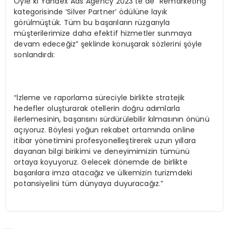
Öyle ki Yandex Ads Agency 2023‘te de “Remarketing”
kategorisinde ‘Silver Partner’ ödülüne layık
görülmüştük. Tüm bu başarıların rüzgarıyla
müşterilerimize daha efektif hizmetler sunmaya
devam edeceğiz” şeklinde konuşarak sözlerini şöyle
sonlandırdı:
“İzleme ve raporlama süreciyle birlikte stratejik
hedefler oluşturarak otellerin doğru adımlarla
ilerlemesinin, başarısını sürdürülebilir kılmasının önünü
açıyoruz. Böylesi yoğun rekabet ortamında online
itibar yönetimini profesyonelleştirerek uzun yıllara
dayanan bilgi birikimi ve deneyimimizin tümünü
ortaya koyuyoruz. Gelecek dönemde de birlikte
başarılara imza atacağız ve ülkemizin turizmdeki
potansiyelini tüm dünyaya duyuracağız.”