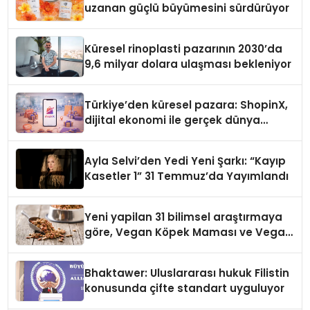
uzanan güçlü büyümesini sürdürüyor
Küresel rinoplasti pazarının 2030’da
9,6 milyar dolara ulaşması bekleniyor
Türkiye’den küresel pazara: ShopinX,
dijital ekonomi ile gerçek dünya
alışverişini bir araya getirmeyi
hedefliyor
Ayla Selvi’den Yedi Yeni Şarkı: “Kayıp
Kasetler 1” 31 Temmuz’da Yayımlandı
Yeni yapilan 31 bilimsel araştırmaya
göre, Vegan Köpek Maması ve Vegan
Kedi Mamasının İyi Sindirildiğini
Ortaya Koydu
Bhaktawer: Uluslararası hukuk Filistin
konusunda çifte standart uyguluyor