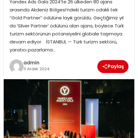
Yandex Ads Gala 2024’te 26 ülkeden 80 ajans
EKONOMI
arasında Akdeniz Bölgesi’ndeki turizm odaklı tek
“Gold Partner” ödülüne layık görüldü. Geçtiğimiz yıl
MAGAZIN
da ‘Silver Partner’ ödülünü alan ajans, böylece Türk
turizm sektörünün potansiyelini globale taşımaya
DÜNYA
devam ediyor. İSTANBUL — Türk turizm sektörü,
yaratıcı pazarlama…
OTOMOBIL
admin
Paylaş
11 Aralık 2024