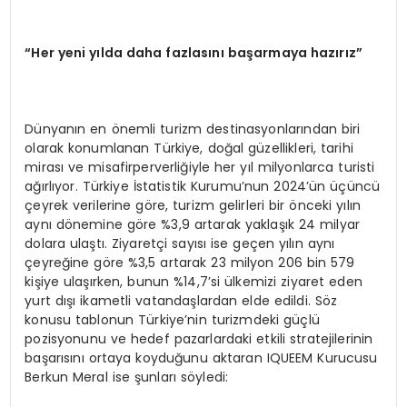
“Her yeni yılda daha fazlasını başarmaya hazırız”
Dünyanın en önemli turizm destinasyonlarından biri
olarak konumlanan Türkiye, doğal güzellikleri, tarihi
mirası ve misafirperverliğiyle her yıl milyonlarca turisti
ağırlıyor. Türkiye İstatistik Kurumu’nun 2024’ün üçüncü
çeyrek verilerine göre, turizm gelirleri bir önceki yılın
aynı dönemine göre %3,9 artarak yaklaşık 24 milyar
dolara ulaştı. Ziyaretçi sayısı ise geçen yılın aynı
çeyreğine göre %3,5 artarak 23 milyon 206 bin 579
kişiye ulaşırken, bunun %14,7’si ülkemizi ziyaret eden
yurt dışı ikametli vatandaşlardan elde edildi. Söz
konusu tablonun Türkiye’nin turizmdeki güçlü
pozisyonunu ve hedef pazarlardaki etkili stratejilerinin
başarısını ortaya koyduğunu aktaran IQUEEM Kurucusu
Berkun Meral ise şunları söyledi: