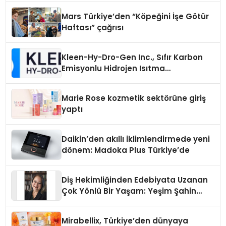
Mars Türkiye’den “Köpeğini İşe Götür
Haftası” çağrısı
Kleen-Hy-Dro-Gen Inc., Sıfır Karbon
Emisyonlu Hidrojen Isıtma
Teknolojisinde ISO ve TSSA
Düzenleyici Onaylarını Aldı
Marie Rose kozmetik sektörüne giriş
yaptı
Daikin’den akıllı iklimlendirmede yeni
dönem: Madoka Plus Türkiye’de
Diş Hekimliğinden Edebiyata Uzanan
Çok Yönlü Bir Yaşam: Yeşim Şahin
Yaman
Mirabellix, Türkiye’den dünyaya