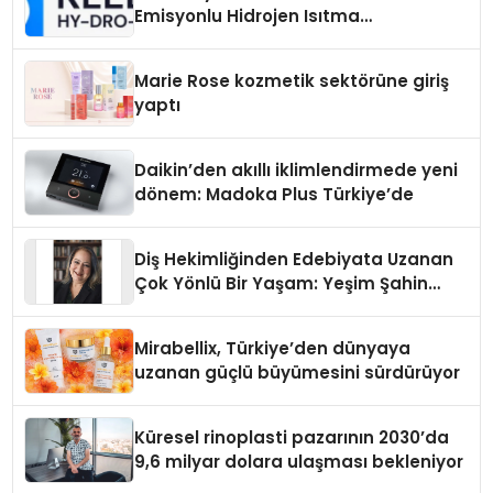
Emisyonlu Hidrojen Isıtma
Teknolojisinde ISO ve TSSA
Düzenleyici Onaylarını Aldı
Marie Rose kozmetik sektörüne giriş
yaptı
Daikin’den akıllı iklimlendirmede yeni
dönem: Madoka Plus Türkiye’de
Diş Hekimliğinden Edebiyata Uzanan
Çok Yönlü Bir Yaşam: Yeşim Şahin
Yaman
Mirabellix, Türkiye’den dünyaya
uzanan güçlü büyümesini sürdürüyor
Küresel rinoplasti pazarının 2030’da
9,6 milyar dolara ulaşması bekleniyor