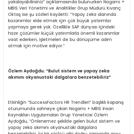
yakalayabilirsiniz” açıklamasında bulunurken Nagarro +
MBIS Veri Yönetimi ve Analitikler Grup Müdürü Kıvanç
Oktaş ise şu sözleri kaydetti: “Yapay zeka alanında
kazanımlar elde etmek için çok büyük yatırımlar
yapmaya gerek yok. Özellikle SAP dünyası içindeki
hazır çözümler küçük yatırımlarla önemli kazanımlar
vaat ederken, işletmeleri de bu dönüşüme adım
atmak için motive ediyor.”
Özlem Aydoğdu: “Bulut sistem ve yapay zeka
akımını okyanustaki dalgalara benzetebiliriz”
Etkinliğin “SuccessFactors HR Trendleri” başlıklı kapanış
oturumunda sahneye çıkan Nagarro + MBIS İnsan
Kaynakları Uygulamaları Grup Yöneticisi Özlem
Aydoğdu, “Önlenemez şekilde gelen bulut sistem ve
yapay zeka akımını okyanustaki dalgalara
benzetebiliriz. İyi bir sörfçü gibi doğru zamanda açıyı