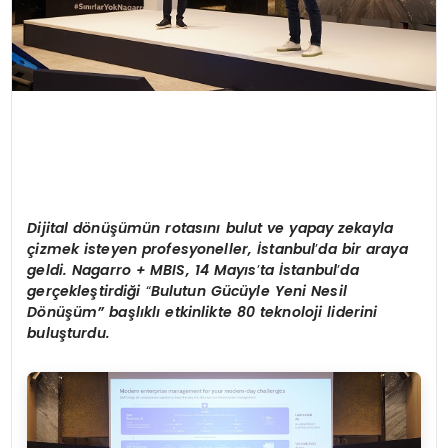
Dijital d
ö
nüşümü
n rotas
ını bulut ve yapay zekayla
çizmek isteyen profesyoneller, İstanbul
’
da bir araya
geldi.
Nagarro + MBIS
,
14 May
ıs
’
ta İstanbul
’
da
gerçekleştirdiği
“
Bulutun Gücüyle Yeni Nesil
Dönüşüm
” başlıklı etkinlikte 80 teknoloji liderini
buluşturdu.