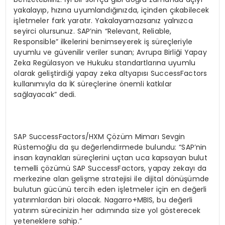
yakalayıp, hızına uyumlandığınızda, içinden çıkabilecek
işletmeler fark yaratır. Yakalayamazsanız yalnızca
seyirci olursunuz. SAP’nin “Relevant, Reliable,
Responsible” ilkelerini benimseyerek iş süreçleriyle
uyumlu ve güvenilir veriler sunan; Avrupa Birliği Yapay
Zeka Regülasyon ve Hukuku standartlarına uyumlu
olarak geliştirdiği yapay zeka altyapısı SuccessFactors
kullanımıyla da İK süreçlerine önemli katkılar
sağlayacak” dedi.
SAP SuccessFactors/HXM Çözüm Mimarı Sevgin
Rüstemoğlu da şu değerlendirmede bulundu: “SAP’nin
insan kaynakları süreçlerini uçtan uca kapsayan bulut
temelli çözümü SAP SuccessFactors, yapay zekayı da
merkezine alan gelişme stratejisi ile dijital dönüşümde
bulutun gücünü tercih eden işletmeler için en değerli
yatırımlardan biri olacak. Nagarro+MBIS, bu değerli
yatırım sürecinizin her adımında size yol gösterecek
yeteneklere sahip.”