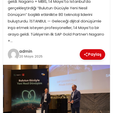
geldi. Nagarro + MBIS, 14 Mayıs’ta İstanbul’da
EKONOMI
gerçekleştirdiği “Bulutun Gücüyle Yeni Nesil
Dönüşüm” başlıklı etkinlikte 80 teknoloji liderini
MAGAZIN
buluşturdu. İSTANBUL — Geleceği dijital dönüşümle
inşa etmek isteyen profesyoneller, 14 Mayıs’ta bir
DÜNYA
araya geldi. Türkiye’nin ilk SAP Gold Partner’ı Nagarro
+…
OTOMOBIL
admin
Paylaş
20 Mayıs 2025