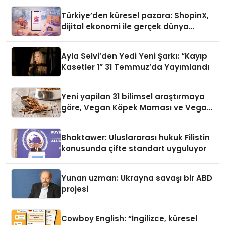
Türkiye’den küresel pazara: ShopinX,
dijital ekonomi ile gerçek dünya
alışverişini bir araya getirmeyi
hedefliyor
Ayla Selvi’den Yedi Yeni Şarkı: “Kayıp
Kasetler 1” 31 Temmuz’da Yayımlandı
Yeni yapilan 31 bilimsel araştırmaya
göre, Vegan Köpek Maması ve Vegan
Kedi Mamasının İyi Sindirildiğini
Ortaya Koydu
Bhaktawer: Uluslararası hukuk Filistin
konusunda çifte standart uyguluyor
Yunan uzman: Ukrayna savaşı bir ABD
projesi
Cowboy English: “İngilizce, küresel