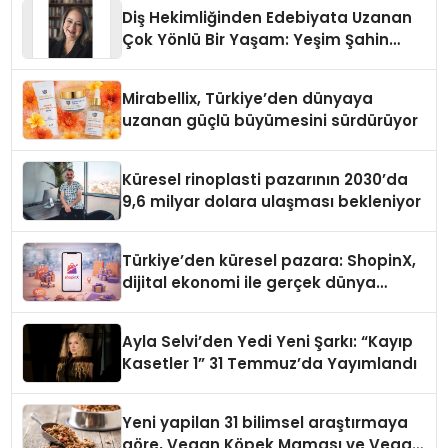
Diş Hekimliğinden Edebiyata Uzanan
Çok Yönlü Bir Yaşam: Yeşim Şahin
Yaman
Mirabellix, Türkiye’den dünyaya
uzanan güçlü büyümesini sürdürüyor
Küresel rinoplasti pazarının 2030’da
9,6 milyar dolara ulaşması bekleniyor
Türkiye’den küresel pazara: ShopinX,
dijital ekonomi ile gerçek dünya
alışverişini bir araya getirmeyi
hedefliyor
Ayla Selvi’den Yedi Yeni Şarkı: “Kayıp
Kasetler 1” 31 Temmuz’da Yayımlandı
Yeni yapilan 31 bilimsel araştırmaya
göre, Vegan Köpek Maması ve Vegan