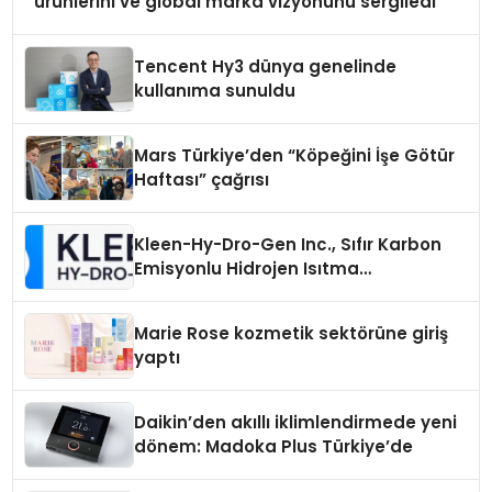
ürünlerini ve global marka vizyonunu sergiledi
Tencent Hy3 dünya genelinde
kullanıma sunuldu
Mars Türkiye’den “Köpeğini İşe Götür
Haftası” çağrısı
Kleen-Hy-Dro-Gen Inc., Sıfır Karbon
Emisyonlu Hidrojen Isıtma
Teknolojisinde ISO ve TSSA
Düzenleyici Onaylarını Aldı
Marie Rose kozmetik sektörüne giriş
yaptı
Daikin’den akıllı iklimlendirmede yeni
dönem: Madoka Plus Türkiye’de