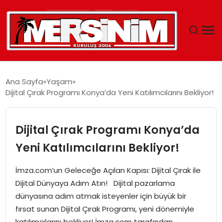
MERSIN
Ana Sayfa
Yaşam
Dijital Çırak Programı Konya’da Yeni Katılımcılarını Bekliyor!
YAŞAM
GÜNCEL
Dijital Çırak Programı Konya’da
Yeni Katılımcılarını Bekliyor!
SAĞLIK
İmza.com’un Geleceğe Açılan Kapısı: Dijital Çırak ile
EĞITIM
Dijital Dünyaya Adım Atın! Dijital pazarlama
dünyasına adım atmak isteyenler için büyük bir
SPOR
fırsat sunan Dijital Çırak Programı, yeni dönemiyle
katılımcılarını bekliyor! İmza.com tarafından