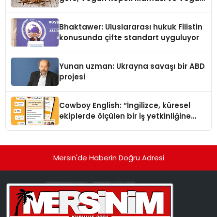
Kedi Mamasının İyi Sindirildiğini
Ortaya Koydu
Bhaktawer: Uluslararası hukuk Filistin
konusunda çifte standart uyguluyor
Yunan uzman: Ukrayna savaşı bir ABD
projesi
Cowboy English: “İngilizce, küresel
ekiplerde ölçülen bir iş yetkinliğine
dönüşüyor”
Mersin'de Haberin Doğru Adresi