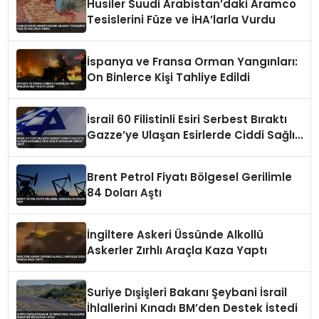
Husiler Suudi Arabistan’daki Aramco
Tesislerini Füze ve İHA’larla Vurdu
İspanya ve Fransa Orman Yangınları:
On Binlerce Kişi Tahliye Edildi
İsrail 60 Filistinli Esiri Serbest Bıraktı
Gazze’ye Ulaşan Esirlerde Ciddi Sağlık
Sorunları Dikkat Çekti
Brent Petrol Fiyatı Bölgesel Gerilimle
84 Doları Aştı
İngiltere Askeri Üssünde Alkollü
Askerler Zırhlı Araçla Kaza Yaptı
Suriye Dışişleri Bakanı Şeybani İsrail
İhlallerini Kınadı BM’den Destek İstedi