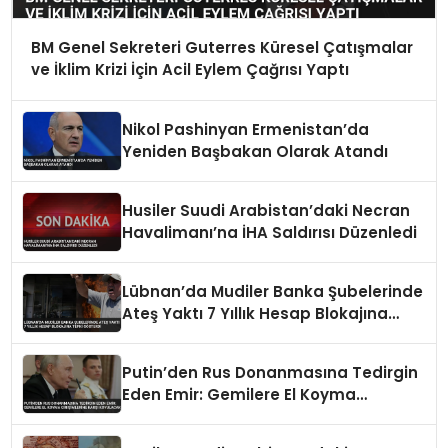
BM Genel Sekreteri Guterres Küresel Çatışmalar
ve İklim Krizi İçin Acil Eylem Çağrısı Yaptı
Nikol Pashinyan Ermenistan’da
Yeniden Başbakan Olarak Atandı
Husiler Suudi Arabistan’daki Necran
Havalimanı’na İHA Saldırısı Düzenledi
Lübnan’da Mudiler Banka Şubelerinde
Ateş Yaktı 7 Yıllık Hesap Blokajına
Tepki Gösterdi
Putin’den Rus Donanmasına Tedirgin
Eden Emir: Gemilere El Koyma
Girişimlerine Karşı Koyulacak