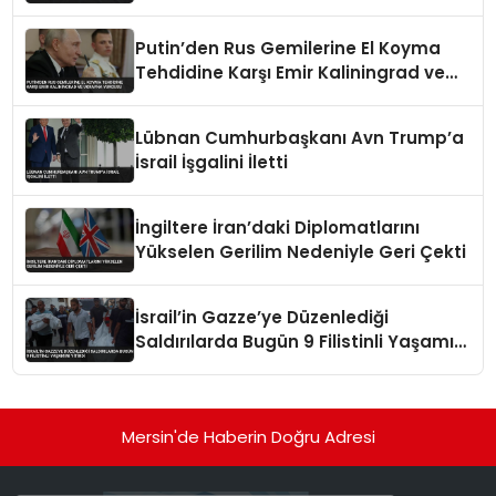
Putin’den Rus Gemilerine El Koyma
Tehdidine Karşı Emir Kaliningrad ve
Ukrayna Vurgusu
Lübnan Cumhurbaşkanı Avn Trump’a
İsrail İşgalini İletti
İngiltere İran’daki Diplomatlarını
Yükselen Gerilim Nedeniyle Geri Çekti
İsrail’in Gazze’ye Düzenlediği
Saldırılarda Bugün 9 Filistinli Yaşamını
Yitirdi
Mersin'de Haberin Doğru Adresi