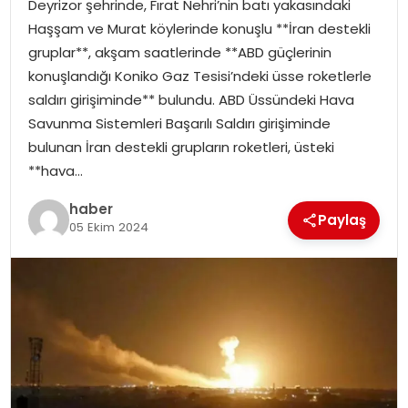
Deyrizor şehrinde, Fırat Nehri’nin batı yakasındaki
EKONOMI
Haşşam ve Murat köylerinde konuşlu **İran destekli
gruplar**, akşam saatlerinde **ABD güçlerinin
MAGAZIN
konuşlandığı Koniko Gaz Tesisi’ndeki üsse roketlerle
saldırı girişiminde** bulundu. ABD Üssündeki Hava
DÜNYA
Savunma Sistemleri Başarılı Saldırı girişiminde
bulunan İran destekli grupların roketleri, üsteki
OTOMOBIL
**hava…
haber
Paylaş
05 Ekim 2024