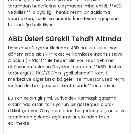
tarafından hedeflerine ulaşmadan imha edildi. **ABD
yetkilileri**, olayla ilgili henüz resmi bir açıklama
yapmazken, saldırının ardında İran destekli grupların
bulunduğu belirtiliyor.
ABD Üsleri Sürekli Tehdit Altında
Haseke ve Deyrizor illerindeki ABD ordusu üsleri, son
dönemlerde sık sık **roket ve kamikaze İnsansız Hava
Araçları (İHA’lar)** ile hedef alınıyor. Fırat Nehri’nin
doğusunda bulunan Deyrizor toprakları, **ABD destekli
terör örgütü PKK/YPG’nin işgali altında** iken, il
merkezi ve diğer kırsal bölgeler ise **Beşşar Esed rejimi
ve İran destekli grupların kontrolünde** bulunuyor.
Bu son saldırı girişimi, Suriye’deki karmaşık çatışma
ortamında artan tansiyonun bir göstergesi olarak
dikkat çekiyor. Olayın ardından bölgedeki gelişmeler ve
taraflardan gelecek açıklamalar yakından takip
edilmekte.