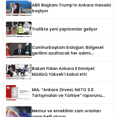
ABD Başkanı Trump’ın Ankara mesaisi
başlıyor
Trafikte yeni yaptırımlar geliyor
Cumhurbaşkanı Erdoğan: Bölgesel
gerilimi azaltacak her adımı
destekliyoruz
Bakan Fidan Ankara İl Emniyet
Müdürü Yüksek’i kabul etti
MİA, “Ankara Zirvesi, NATO 3.0
Tartışmaları ve Türkiye” raporunu
yayımladı
Memur ve emeklinin zam oranları
yarın belli oluyor