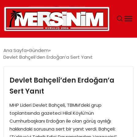
MERSIN
Ana Sayfa
Gündem
Devlet Bahçeli’den Erdoğan’a Sert Yanıt
YAŞAM
GÜNCEL
Devlet Bahçeli’den Erdoğan’a
Sert Yanıt
SAĞLIK
MHP Lideri Devlet Bahçeli, TBMM’deki grup
EĞITIM
toplantısında gazeteci Hilal Köylü’nün
Cumhurbaşkanı Erdoğan ile olan görüş ayrılığı
SPOR
hakkındaki sorusuna sert bir yanıt verdi. Bahçeli:
“Türkiye’yi Tahrik Edici Davranışlardan Vazgeçin!”