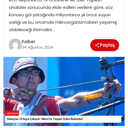
EKONOMI
analizler sonucunda elde edilen verilere göre, söz
konusu göl yatağında milyonlarca yıl önce suyun
MAGAZIN
varlığı ve bu ortamda mikroorganizmaların yaşamış
olabileceği ihtimalini…
DÜNYA
haber
Paylaş
04 Ağustos 2024
OTOMOBIL