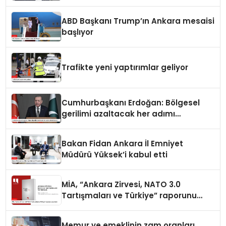
ABD Başkanı Trump’ın Ankara mesaisi
başlıyor
Trafikte yeni yaptırımlar geliyor
Cumhurbaşkanı Erdoğan: Bölgesel
gerilimi azaltacak her adımı
destekliyoruz
Bakan Fidan Ankara İl Emniyet
Müdürü Yüksek’i kabul etti
MİA, “Ankara Zirvesi, NATO 3.0
Tartışmaları ve Türkiye” raporunu
yayımladı
Memur ve emeklinin zam oranları