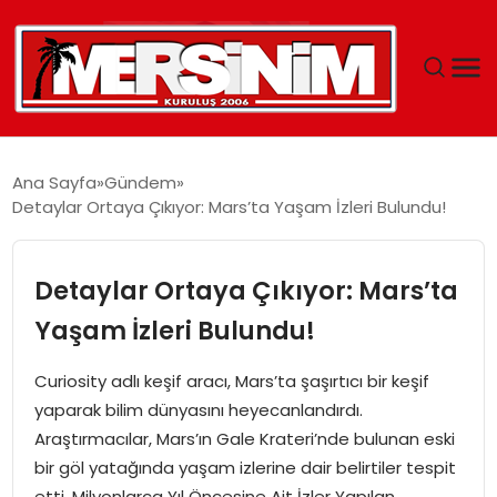
MERSIN
Ana Sayfa
Gündem
Detaylar Ortaya Çıkıyor: Mars’ta Yaşam İzleri Bulundu!
YAŞAM
GÜNCEL
Detaylar Ortaya Çıkıyor: Mars’ta
Yaşam İzleri Bulundu!
SAĞLIK
Curiosity adlı keşif aracı, Mars’ta şaşırtıcı bir keşif
EĞITIM
yaparak bilim dünyasını heyecanlandırdı.
Araştırmacılar, Mars’ın Gale Krateri’nde bulunan eski
SPOR
bir göl yatağında yaşam izlerine dair belirtiler tespit
etti. Milyonlarca Yıl Öncesine Ait İzler Yapılan