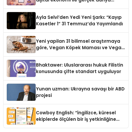
alışverişini bir araya getirmeyi
hedefliyor
Ayla Selvi’den Yedi Yeni Şarkı: “Kayıp
Kasetler 1” 31 Temmuz’da Yayımlandı
Yeni yapilan 31 bilimsel araştırmaya
göre, Vegan Köpek Maması ve Vegan
Kedi Mamasının İyi Sindirildiğini
Ortaya Koydu
Bhaktawer: Uluslararası hukuk Filistin
konusunda çifte standart uyguluyor
Yunan uzman: Ukrayna savaşı bir ABD
projesi
Cowboy English: “İngilizce, küresel
ekiplerde ölçülen bir iş yetkinliğine
dönüşüyor”