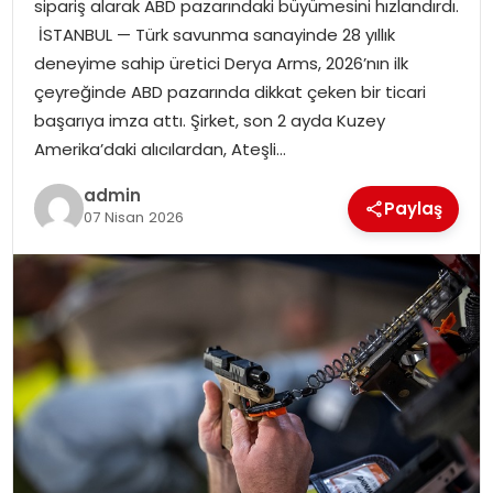
sipariş alarak ABD pazarındaki büyümesini hızlandırdı.
EKONOMI
İSTANBUL — Türk savunma sanayinde 28 yıllık
deneyime sahip üretici Derya Arms, 2026’nın ilk
MAGAZIN
çeyreğinde ABD pazarında dikkat çeken bir ticari
başarıya imza attı. Şirket, son 2 ayda Kuzey
DÜNYA
Amerika’daki alıcılardan, Ateşli…
OTOMOBIL
admin
Paylaş
07 Nisan 2026