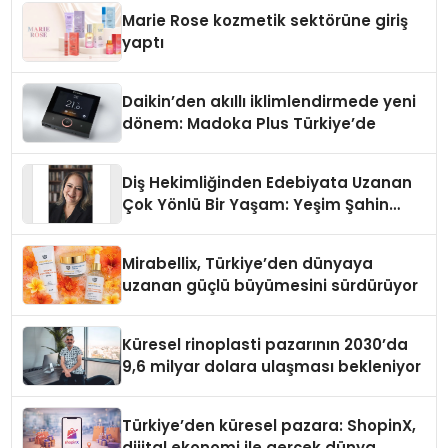
Düzenleyici Onaylarını Aldı
Marie Rose kozmetik sektörüne giriş
yaptı
Daikin’den akıllı iklimlendirmede yeni
dönem: Madoka Plus Türkiye’de
Diş Hekimliğinden Edebiyata Uzanan
Çok Yönlü Bir Yaşam: Yeşim Şahin
Yaman
Mirabellix, Türkiye’den dünyaya
uzanan güçlü büyümesini sürdürüyor
Küresel rinoplasti pazarının 2030’da
9,6 milyar dolara ulaşması bekleniyor
Türkiye’den küresel pazara: ShopinX,
dijital ekonomi ile gerçek dünya