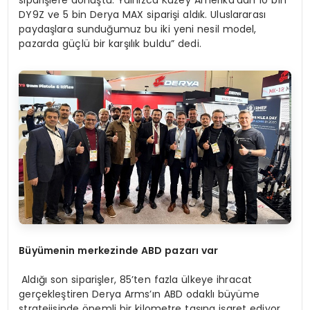
siparişlere dönüştü. Yalnızca Kuzey Amerika’dan 10 bin
DY9Z ve 5 bin Derya MAX siparişi aldık. Uluslararası
paydaşlara sunduğumuz bu iki yeni nesil model,
pazarda güçlü bir karşılık buldu” dedi.
Büyümenin merkezinde ABD pazarı var
Aldığı son siparişler, 85’ten fazla ülkeye ihracat
gerçekleştiren Derya Arms’ın ABD odaklı büyüme
stratejisinde önemli bir kilometre taşına işaret ediyor.