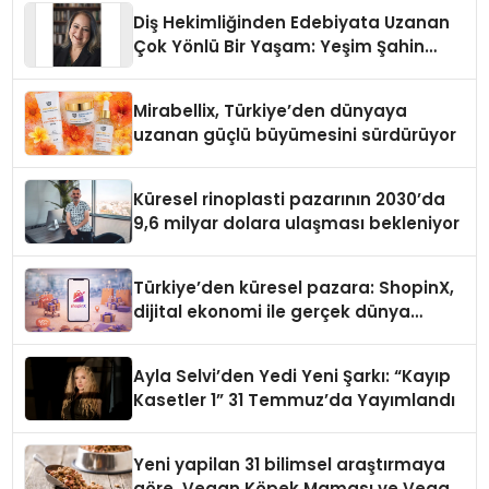
Diş Hekimliğinden Edebiyata Uzanan
Çok Yönlü Bir Yaşam: Yeşim Şahin
Yaman
Mirabellix, Türkiye’den dünyaya
uzanan güçlü büyümesini sürdürüyor
Küresel rinoplasti pazarının 2030’da
9,6 milyar dolara ulaşması bekleniyor
Türkiye’den küresel pazara: ShopinX,
dijital ekonomi ile gerçek dünya
alışverişini bir araya getirmeyi
hedefliyor
Ayla Selvi’den Yedi Yeni Şarkı: “Kayıp
Kasetler 1” 31 Temmuz’da Yayımlandı
Yeni yapilan 31 bilimsel araştırmaya
göre, Vegan Köpek Maması ve Vegan