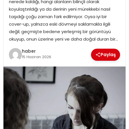
nerede kaldığı, hangi alanların bilinçli olarak
EKONOMI
koyulaştırıldığı ya da derinin yeni mürekkebi nasıl
taşıdığı çoğu zaman fark edilmiyor. Oysa iyi bir
MAGAZIN
cover-up, yalnızca eski dövmeyi saklamakla ilgili
değil; geçmişte bedene yerleşmiş bir görüntüyü
DÜNYA
okuyup, onun üzerine yeni ve daha doğal duran bir…
OTOMOBIL
haber
Paylaş
15 Haziran 2026