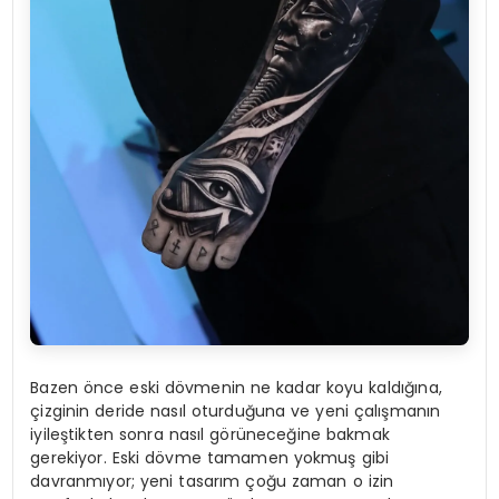
Bazen önce eski dövmenin ne kadar koyu kaldığına,
çizginin deride nasıl oturduğuna ve yeni çalışmanın
iyileştikten sonra nasıl görüneceğine bakmak
gerekiyor. Eski dövme tamamen yokmuş gibi
davranmıyor; yeni tasarım çoğu zaman o izin