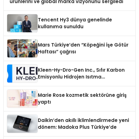
ürünlerini ve global marka vizyonunu sergiledi
Tencent Hy3 dünya genelinde
kullanıma sunuldu
Mars Türkiye’den “Köpeğini İşe Götür
Haftası” çağrısı
Kleen-Hy-Dro-Gen Inc., Sıfır Karbon
Emisyonlu Hidrojen Isıtma
Teknolojisinde ISO ve TSSA
Düzenleyici Onaylarını Aldı
Marie Rose kozmetik sektörüne giriş
yaptı
Daikin’den akıllı iklimlendirmede yeni
dönem: Madoka Plus Türkiye’de