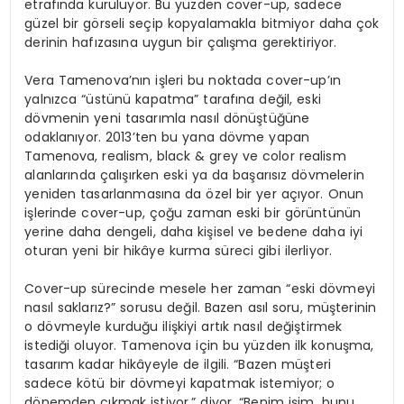
etrafında kuruluyor. Bu yüzden cover-up, sadece
güzel bir görseli seçip kopyalamakla bitmiyor daha çok
derinin hafızasına uygun bir çalışma gerektiriyor.
Vera Tamenova’nın işleri bu noktada cover-up’ın
yalnızca “üstünü kapatma” tarafına değil, eski
dövmenin yeni tasarımla nasıl dönüştüğüne
odaklanıyor. 2013’ten bu yana dövme yapan
Tamenova, realism, black & grey ve color realism
alanlarında çalışırken eski ya da başarısız dövmelerin
yeniden tasarlanmasına da özel bir yer açıyor. Onun
işlerinde cover-up, çoğu zaman eski bir görüntünün
yerine daha dengeli, daha kişisel ve bedene daha iyi
oturan yeni bir hikâye kurma süreci gibi ilerliyor.
Cover-up sürecinde mesele her zaman “eski dövmeyi
nasıl saklarız?” sorusu değil. Bazen asıl soru, müşterinin
o dövmeyle kurduğu ilişkiyi artık nasıl değiştirmek
istediği oluyor. Tamenova için bu yüzden ilk konuşma,
tasarım kadar hikâyeyle de ilgili. “Bazen müşteri
sadece kötü bir dövmeyi kapatmak istemiyor; o
dönemden çıkmak istiyor,” diyor. “Benim işim, bunu