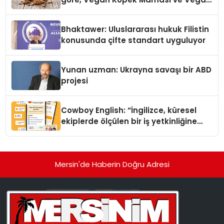
Kedi Mamasının İyi Sindirildiğini
Ortaya Koydu
Bhaktawer: Uluslararası hukuk Filistin
konusunda çifte standart uyguluyor
Yunan uzman: Ukrayna savaşı bir ABD
projesi
Cowboy English: “İngilizce, küresel
ekiplerde ölçülen bir iş yetkinliğine
dönüşüyor”
Mersin'de Haberin Doğru Adresi