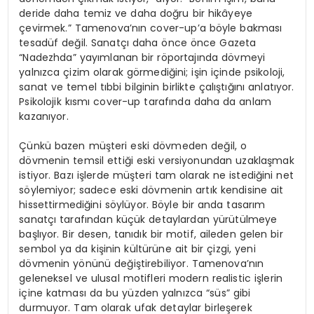
deride daha temiz ve daha doğru bir hikâyeye
çevirmek.” Tamenova’nın cover-up’a böyle bakması
tesadüf değil. Sanatçı daha önce önce Gazeta
“Nadezhda” yayımlanan bir röportajında dövmeyi
yalnızca çizim olarak görmediğini; işin içinde psikoloji,
sanat ve temel tıbbi bilginin birlikte çalıştığını anlatıyor.
Psikolojik kısmı cover-up tarafında daha da anlam
kazanıyor.
Çünkü bazen müşteri eski dövmeden değil, o
dövmenin temsil ettiği eski versiyonundan uzaklaşmak
istiyor. Bazı işlerde müşteri tam olarak ne istediğini net
söylemiyor; sadece eski dövmenin artık kendisine ait
hissettirmediğini söylüyor. Böyle bir anda tasarım
sanatçı tarafından küçük detaylardan yürütülmeye
başlıyor. Bir desen, tanıdık bir motif, aileden gelen bir
sembol ya da kişinin kültürüne ait bir çizgi, yeni
dövmenin yönünü değiştirebiliyor. Tamenova’nın
geleneksel ve ulusal motifleri modern realistic işlerin
içine katması da bu yüzden yalnızca “süs” gibi
durmuyor. Tam olarak ufak detaylar birleşerek