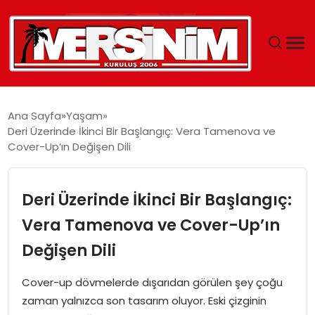
MERSIN
Ana Sayfa
Yaşam
Deri Üzerinde İkinci Bir Başlangıç: Vera Tamenova ve
YAŞAM
Cover-Up’ın Değişen Dili
GÜNCEL
Deri Üzerinde İkinci Bir Başlangıç:
SAĞLIK
Vera Tamenova ve Cover-Up’ın
Değişen Dili
EĞITIM
Cover-up dövmelerde dışarıdan görülen şey çoğu
SPOR
zaman yalnızca son tasarım oluyor. Eski çizginin