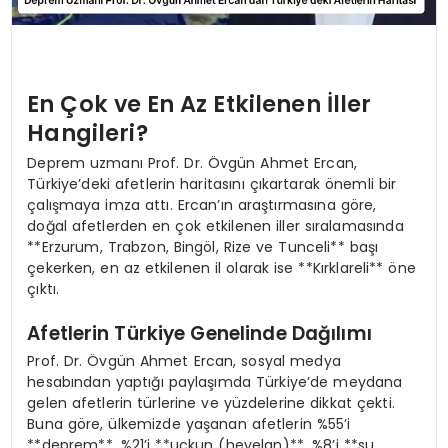
En Çok ve En Az Etkilenen İller
Hangileri?
Deprem uzmanı Prof. Dr. Övgün Ahmet Ercan,
Türkiye’deki afetlerin haritasını çıkartarak önemli bir
çalışmaya imza attı. Ercan’ın araştırmasına göre,
doğal afetlerden en çok etkilenen iller sıralamasında
**Erzurum, Trabzon, Bingöl, Rize ve Tunceli** başı
çekerken, en az etkilenen il olarak ise **Kırklareli** öne
çıktı.
Afetlerin Türkiye Genelinde Dağılımı
Prof. Dr. Övgün Ahmet Ercan, sosyal medya
hesabından yaptığı paylaşımda Türkiye’de meydana
gelen afetlerin türlerine ve yüzdelerine dikkat çekti.
Buna göre, ülkemizde yaşanan afetlerin %55’i
**deprem**, %21’i **uçkun (heyelan)**, %8’i **su