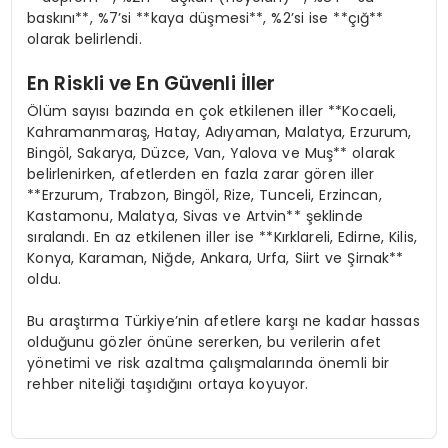
baskını**, %7’si **kaya düşmesi**, %2’si ise **çığ**
olarak belirlendi.
En Riskli ve En Güvenli İller
Ölüm sayısı bazında en çok etkilenen iller **Kocaeli,
Kahramanmaraş, Hatay, Adıyaman, Malatya, Erzurum,
Bingöl, Sakarya, Düzce, Van, Yalova ve Muş** olarak
belirlenirken, afetlerden en fazla zarar gören iller
**Erzurum, Trabzon, Bingöl, Rize, Tunceli, Erzincan,
Kastamonu, Malatya, Sivas ve Artvin** şeklinde
sıralandı. En az etkilenen iller ise **Kırklareli, Edirne, Kilis,
Konya, Karaman, Niğde, Ankara, Urfa, Siirt ve Şirnak**
oldu.
Bu araştırma Türkiye’nin afetlere karşı ne kadar hassas
olduğunu gözler önüne sererken, bu verilerin afet
yönetimi ve risk azaltma çalışmalarında önemli bir
rehber niteliği taşıdığını ortaya koyuyor.