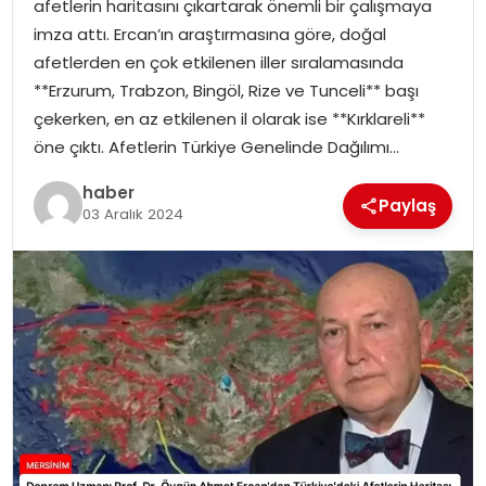
afetlerin haritasını çıkartarak önemli bir çalışmaya
EKONOMI
imza attı. Ercan’ın araştırmasına göre, doğal
afetlerden en çok etkilenen iller sıralamasında
MAGAZIN
**Erzurum, Trabzon, Bingöl, Rize ve Tunceli** başı
çekerken, en az etkilenen il olarak ise **Kırklareli**
DÜNYA
öne çıktı. Afetlerin Türkiye Genelinde Dağılımı…
OTOMOBIL
haber
Paylaş
03 Aralık 2024