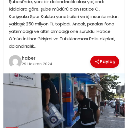
Şubesi’nde, yeni bir dolandırıcılık olayı yaşandı.
EKONOMI
İddialara göre, şube müdürü olan Hatice Ö.,
Karşıyaka Spor Kulübü yöneticileri ve iş insanlarından
MAGAZIN
yaklaşık 250 milyon TL topladı. Ancak, paraları fona
yatırmadığı ve altın almadığı öne sürüldü. Hatice
DÜNYA
Ö.’nün İntihar Girişimi ve Tutuklanması Polis ekipleri,
dolandırıcılık…
OTOMOBIL
haber
Paylaş
29 Haziran 2024