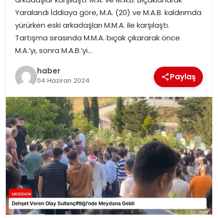
EKONOMI
Yaralandı İddiaya göre, M.A. (20) ve M.A.B. kaldırımda
yürürken eski arkadaşları M.M.A. ile karşılaştı.
MAGAZIN
Tartışma sırasında M.M.A. bıçak çıkararak önce
M.A.’yı, sonra M.A.B.’yi…
DÜNYA
haber
Paylaş
04 Haziran 2024
OTOMOBIL