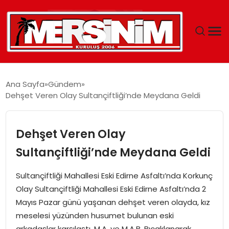
MERSIN
Ana Sayfa
Gündem
Dehşet Veren Olay Sultançiftliği’nde Meydana Geldi
YAŞAM
GÜNCEL
Dehşet Veren Olay
Sultançiftliği’nde Meydana Geldi
SAĞLIK
Sultançiftliği Mahallesi Eski Edirne Asfaltı’nda Korkunç
EĞITIM
Olay Sultançiftliği Mahallesi Eski Edirne Asfaltı’nda 2
Mayıs Pazar günü yaşanan dehşet veren olayda, kız
SPOR
meselesi yüzünden husumet bulunan eski
arkadaşlar karşılaştı. M.A. ve M.A.B. Bıçaklanarak