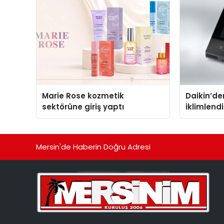
Marie Rose kozmetik
Daikin’den
sektörüne giriş yaptı
iklimlen
Madoka P
Mersin'de Haberin Doğru Adresi