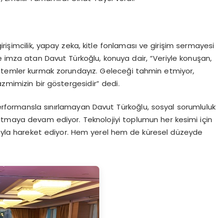
 girişimcilik, yapay zeka, kitle fonlaması ve girişim sermayesi
re imza atan Davut Türkoğlu, konuya dair, “Veriyle konuşan,
istemler kurmak zorundayız. Geleceği tahmin etmiyor,
azmimizin bir göstergesidir” dedi.
performansla sınırlamayan Davut Türkoğlu, sosyal sorumluluk
atmaya devam ediyor. Teknolojiyi toplumun her kesimi için
onuyla hareket ediyor. Hem yerel hem de küresel düzeyde