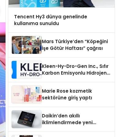
Tencent Hy3 dünya genelinde
kullanıma sunuldu
Mars Türkiye’den “Köpeğini
İşe Götür Haftası” çağrısı
Kleen-Hy-Dro-Gen Inc., Sıfır
Karbon Emisyonlu Hidrojen
Isıtma Teknolojisinde ISO ve
TSSA Düzenleyici Onaylarını
Marie Rose kozmetik
Aldı
sektörüne giriş yaptı
Daikin’den akıllı
iklimlendirmede yeni
dönem: Madoka Plus
Türkiye’de