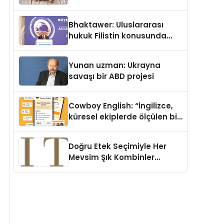
Köpek Maması ve Vegan
Kedi Mamasının İyi
Bhaktawer: Uluslararası
Sindirildiğini Ortaya Koydu
hukuk Filistin konusunda
çifte standart uyguluyor
Yunan uzman: Ukrayna
savaşı bir ABD projesi
Cowboy English: “İngilizce,
küresel ekiplerde ölçülen bir
iş yetkinliğine dönüşüyor”
Doğru Etek Seçimiyle Her
Mevsim Şık Kombinler
Oluşturmak Mümkün mü?