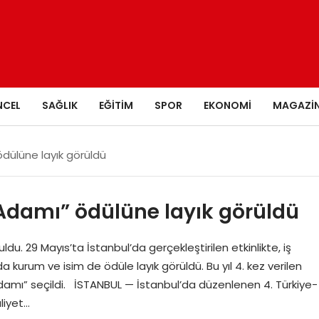
NCEL
SAĞLIK
EĞITIM
SPOR
EKONOMI
MAGAZI
 ödülüne layık görüldü
ş Adamı” ödülüne layık görüldü
du. 29 Mayıs’ta İstanbul’da gerçekleştirilen etkinlikte, iş
urum ve isim de ödüle layık görüldü. Bu yıl 4. kez verilen
Adamı” seçildi. İSTANBUL — İstanbul’da düzenlenen 4. Türkiye-
liyet…