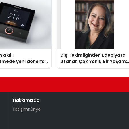
Aldı
 akıllı
Diş Hekimliğinden Edebiyata
dirmede yeni dönem:
Uzanan Çok Yönlü Bir Yaşam:
lus Türkiye’de
Yeşim Şahin Yaman
Hakkımızda
İletişim
Künye