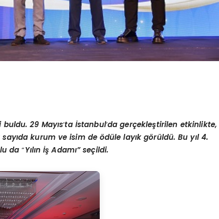
i buldu. 29 Mayıs
’
ta İstanbul
’
da gerçekleştirilen etkinlikte,
k sayıda kurum ve isim de
ö
dü
le lay
ık g
ö
rüldü. Bu yıl 4.
lu da
“
Y
ılın İş Adamı” seçildi.