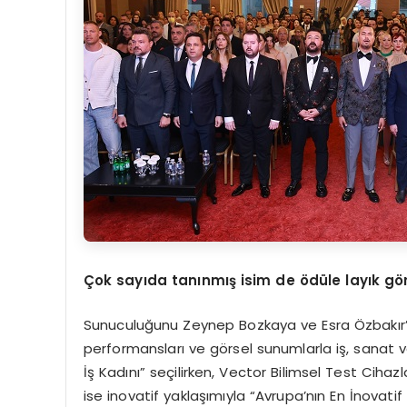
Çok sayıda tanınmış isim de
ö
dü
le lay
ık g
ö
Sunuculuğunu Zeynep Bozkaya ve Esra Özbakır’ın
performansları ve görsel sunumlarla iş, sanat v
İş Kadını” seçilirken, Vector Bilimsel Test Cihazl
ise inovatif yaklaşımıyla “Avrupa’nın En İnovati