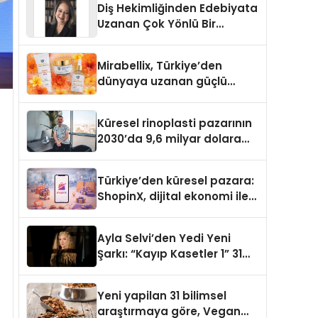
Diş Hekimliğinden Edebiyata
Uzanan Çok Yönlü Bir
Yaşam: Yeşim Şahin Yaman
Mirabellix, Türkiye’den
dünyaya uzanan güçlü
büyümesini sürdürüyor
Küresel rinoplasti pazarının
2030’da 9,6 milyar dolara
ulaşması bekleniyor
Türkiye’den küresel pazara:
ShopinX, dijital ekonomi ile
gerçek dünya alışverişini bir
araya getirmeyi hedefliyor
Ayla Selvi’den Yedi Yeni
Şarkı: “Kayıp Kasetler 1” 31
Temmuz’da Yayımlandı
Yeni yapilan 31 bilimsel
araştırmaya göre, Vegan