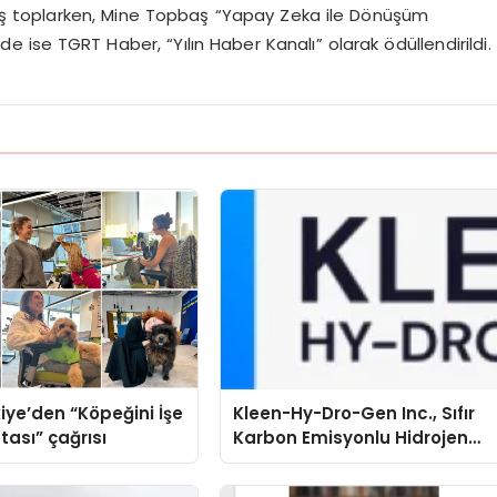
 alkış toplarken, Mine Topbaş “Yapay Zeka ile Dönüşüm
 ise TGRT Haber, “Yılın Haber Kanalı” olarak ödüllendirildi.
iye’den “Köpeğini İşe
Kleen-Hy-Dro-Gen Inc., Sıfır
tası” çağrısı
Karbon Emisyonlu Hidrojen
Isıtma Teknolojisinde ISO ve
TSSA Düzenleyici Onaylarını