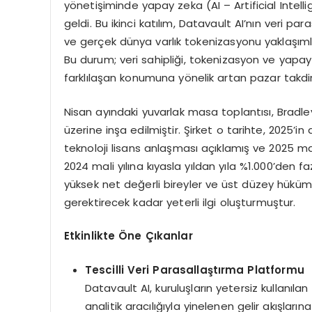
yönetişiminde yapay zeka (AI – Artificial Inte
geldi. Bu ikinci katılım, Datavault AI’nın veri 
ve gerçek dünya varlık tokenizasyonu yaklaşımla
Bu durum; veri sahipliği, tokenizasyon ve yapay
farklılaşan konumuna yönelik artan pazar takdir
Nisan ayındaki yuvarlak masa toplantısı, Bradle
üzerine inşa edilmiştir. Şirket o tarihte, 2025’
teknoloji lisans anlaşması açıklamış ve 2025 mal
2024 mali yılına kıyasla yıldan yıla %1.000’den
yüksek net değerli bireyler ve üst düzey hükümet
gerektirecek kadar yeterli ilgi oluşturmuştur.
Etkinlikte Öne Çıkanlar
Tescilli Veri Parasallaştırma Platformu
Datavault AI, kuruluşların yetersiz kullanıla
analitik aracılığıyla yinelenen gelir akışları