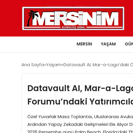
MERSIN
YAŞAM
GÜ
Ana Sayfa
Yaşam
Datavault AI, Mar-a-Lago’daki Öz
Datavault AI, Mar-a-Lago
Forumu’ndaki Yatırımcıla
Özel Yuvarlak Masa Toplantısı, Uluslararası Avukat
Ardından Yapay Zekadaki Gelişmeleri Ele Alıyor D
2026 Perşembe günü Palm Beach, Florida’daki Th