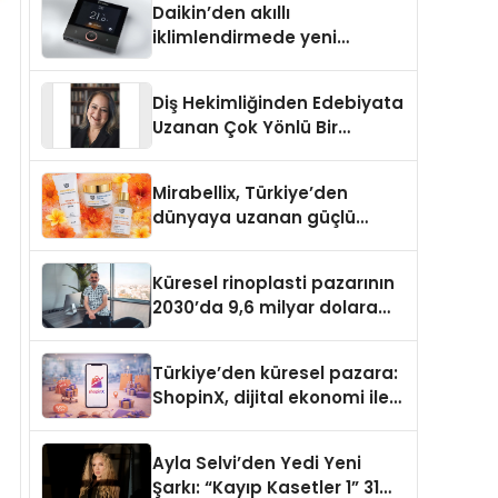
Daikin’den akıllı
iklimlendirmede yeni
dönem: Madoka Plus
Türkiye’de
Diş Hekimliğinden Edebiyata
Uzanan Çok Yönlü Bir
Yaşam: Yeşim Şahin Yaman
Mirabellix, Türkiye’den
dünyaya uzanan güçlü
büyümesini sürdürüyor
Küresel rinoplasti pazarının
2030’da 9,6 milyar dolara
ulaşması bekleniyor
Türkiye’den küresel pazara:
ShopinX, dijital ekonomi ile
gerçek dünya alışverişini bir
araya getirmeyi hedefliyor
Ayla Selvi’den Yedi Yeni
Şarkı: “Kayıp Kasetler 1” 31