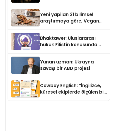
Temmuz’da Yayımlandı
Yeni yapilan 31 bilimsel
araştırmaya göre, Vegan
Köpek Maması ve Vegan
Kedi Mamasının İyi
Bhaktawer: Uluslararası
Sindirildiğini Ortaya Koydu
hukuk Filistin konusunda
çifte standart uyguluyor
Yunan uzman: Ukrayna
savaşı bir ABD projesi
Cowboy English: “İngilizce,
küresel ekiplerde ölçülen bir
iş yetkinliğine dönüşüyor”