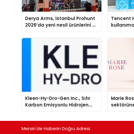
Derya Arms, İstanbul Prohunt
Tencent 
2026’da yeni nesil ürünlerini ve
kullanım
global marka vizyonunu
sergiledi
Kleen-Hy-Dro-Gen Inc., Sıfır
Marie Ro
Karbon Emisyonlu Hidrojen
sektörüne
Isıtma Teknolojisinde ISO ve
TSSA Düzenleyici Onaylarını
Aldı
Mersin'de Haberin Doğru Adresi