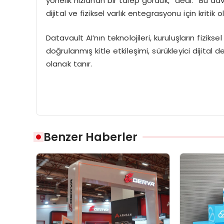
yönelik hızlanan bir talep gördük,” dedi. “Bu da
dijital ve fiziksel varlık entegrasyonu için kriti
Datavault AI’nın teknolojileri, kuruluşların fiziks
doğrulanmış kitle etkileşimi, sürükleyici dijita
olanak tanır.
Benzer Haberler