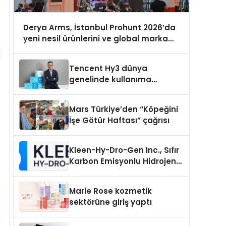
Derya Arms, İstanbul Prohunt 2026’da
yeni nesil ürünlerini ve global marka
vizyonunu sergiledi
Tencent Hy3 dünya
genelinde kullanıma
sunuldu
Mars Türkiye’den “Köpeğini
İşe Götür Haftası” çağrısı
Kleen-Hy-Dro-Gen Inc., Sıfır
Karbon Emisyonlu Hidrojen
Isıtma Teknolojisinde ISO ve
TSSA Düzenleyici Onaylarını
Marie Rose kozmetik
Aldı
sektörüne giriş yaptı