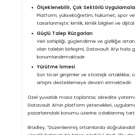
Ölçeklenebilir, Çok Sekt
ö
rlü Uygulamala
Platform; yükseköğretim, hükümet, spor ve
tasarlanmıştır; kimlik, kimlik bilgileri ve dijit
Güçlü Talep Rüzgarları
Veri sahipliği, güçlendirme ve gizliliğe art
olan talebin birleşimi, Datavault AI’yı hızl
konumlandırmaktadır.
Y
ürütme İvmesi
Son ticari girişimler ve stratejik ortaklıkl
artışını desteklemeye devam etmektedir.
Özel yuvarlak masa toplantısı; akredite yatırımc
Datavault AI’nın platform yetenekleri, uygulama yo
pazarlarındaki konumu üzerine odaklanmış tartış
Bradley, “Düzenlenmiş ortamlarda doğrulanabilir