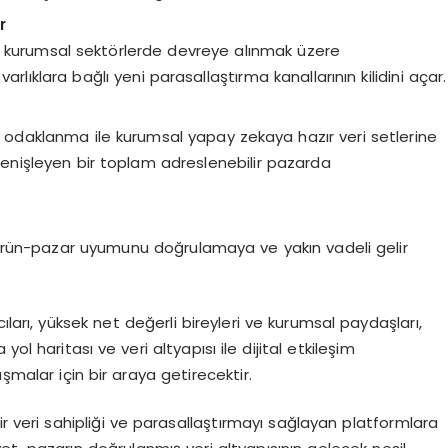
r
 kurumsal sektörlerde devreye alınmak üzere
al varlıklara bağlı yeni parasallaştırma kanallarının kilidini açar.
an odaklanma ile kurumsal yapay zekaya hazır veri setlerine
a genişleyen bir toplam adreslenebilir pazarda
ar, ürün-pazar uyumunu doğrulamaya ve yakın vadeli gelir
ıları, yüksek net değerli bireyleri ve kurumsal paydaşları,
l haritası ve veri altyapısı ile dijital etkileşim
malar için bir araya getirecektir.
 veri sahipliği ve parasallaştırmayı sağlayan platformlara