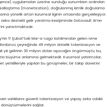
lligence) uygulamaları üzerine sunduğu sunumların ardından
parasallaştırma (monetization), doğrulanmış kimlik doğrulama
rına yönelik artan kurumsal ilginin ortasında gerçekleşiyor.
 zeka destekli gelir yaratma kesişiminde Datavault AI’nın
ini yansıtmaktadır.
y’nin 11 Şubat’taki Mar-a-Lago katılımından gelen ivme
in dördüncü çeyreğinde 49 milyon dolarlık tokenizasyon ve
i yılı gelirinin 30 milyon doları aşacağını öngörmüştü; bu,
 fazla büyüme anlamına gelmektedir. Kurumsal yatırımcılar,
 yetkilileriyle yapılan bu görüşmeler, bir takip davetini
n veri varlıklarını güvenli tokenizasyon ve yapay zeka odaklı
na dönüştürmelerini sağlar.