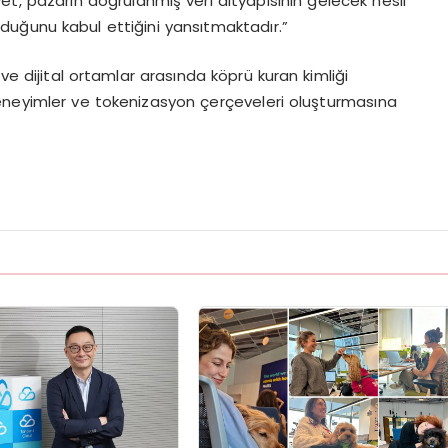
vet, pazarın doğrulanmış veri altyapısının gelecek nesil
k olduğunu kabul ettiğini yansıtmaktadır.”
el ve dijital ortamlar arasında köprü kuran kimliği
l deneyimler ve tokenizasyon çerçeveleri oluşturmasına