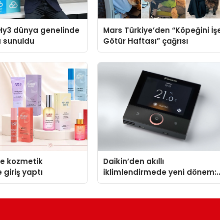
Hy3 dünya genelinde
Mars Türkiye’den “Köpeğini İş
a sunuldu
Götür Haftası” çağrısı
se kozmetik
Daikin’den akıllı
 giriş yaptı
iklimlendirmede yeni dönem:
Madoka Plus Türkiye’de