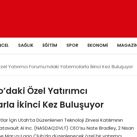
NCEL
SAĞLIK
EĞITIM
SPOR
EKONOMI
MAGAZI
el Yatırımcı Forumu’ndaki Yatırımcılarla İkinci Kez Buluşuyor
’daki Özel Yatırımcı
rla İkinci Kez Buluşuyor
lar İçin Utah’ta Düzenlenen Teknoloji Zirvesi Katılımının
atavault AI Inc. (NASDAQ:DVLT) CEO’su Nate Bradley, 2 Nisan
e Mar-a-Lago Club’da düzenlenecek özel bir yatırımcı