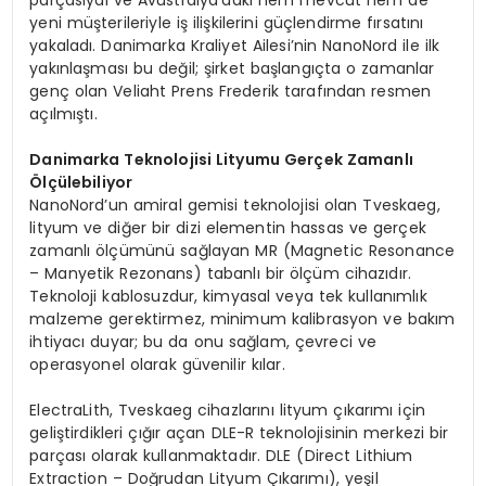
yeni müşterileriyle iş ilişkilerini güçlendirme fırsatını
yakaladı. Danimarka Kraliyet Ailesi’nin NanoNord ile ilk
yakınlaşması bu değil; şirket başlangıçta o zamanlar
genç olan Veliaht Prens Frederik tarafından resmen
açılmıştı.
Danimarka Teknolojisi Lityumu Gerçek Zamanlı
Ölçülebiliyor
NanoNord’un amiral gemisi teknolojisi olan Tveskaeg,
lityum ve diğer bir dizi elementin hassas ve gerçek
zamanlı ölçümünü sağlayan MR (Magnetic Resonance
– Manyetik Rezonans) tabanlı bir ölçüm cihazıdır.
Teknoloji kablosuzdur, kimyasal veya tek kullanımlık
malzeme gerektirmez, minimum kalibrasyon ve bakım
ihtiyacı duyar; bu da onu sağlam, çevreci ve
operasyonel olarak güvenilir kılar.
ElectraLith, Tveskaeg cihazlarını lityum çıkarımı için
geliştirdikleri çığır açan DLE-R teknolojisinin merkezi bir
parçası olarak kullanmaktadır. DLE (Direct Lithium
Extraction – Doğrudan Lityum Çıkarımı), yeşil