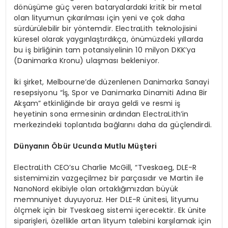
dönüşüme güç veren bataryalardaki kritik bir metal
olan lityumun çıkarılması için yeni ve çok daha
sürdürülebilir bir yöntemdir. ElectraLith teknolojisini
küresel olarak yaygınlaştırdıkça, önümüzdeki yıllarda
bu iş birliğinin tam potansiyelinin 10 milyon DKK’ya
(Danimarka Kronu) ulaşması bekleniyor.
İki şirket, Melbourne’de düzenlenen Danimarka Sanayi
resepsiyonu “İş, Spor ve Danimarka Dinamiti Adına Bir
Akşam” etkinliğinde bir araya geldi ve resmi iş
heyetinin sona ermesinin ardından ElectraLith’in
merkezindeki toplantıda bağlarını daha da güçlendirdi.
Dünyanın Öbür Ucunda Mutlu Müşteri
ElectraLith CEO’su Charlie McGill, “Tveskaeg, DLE-R
sistemimizin vazgeçilmez bir parçasıdır ve Martin ile
NanoNord ekibiyle olan ortaklığımızdan büyük
memnuniyet duyuyoruz. Her DLE-R ünitesi, lityumu
ölçmek için bir Tveskaeg sistemi içerecektir. Ek ünite
siparişleri, özellikle artan lityum talebini karşılamak için