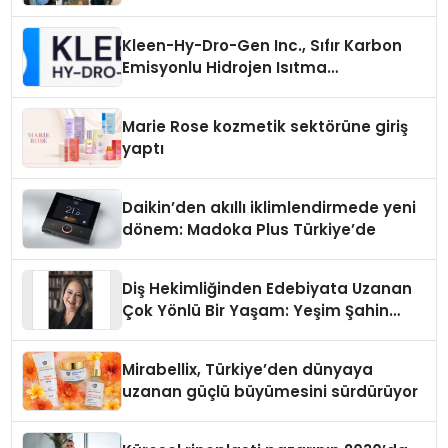
Kleen-Hy-Dro-Gen Inc., Sıfır Karbon
Emisyonlu Hidrojen Isıtma
Teknolojisinde ISO ve TSSA
Düzenleyici Onaylarını Aldı
Marie Rose kozmetik sektörüne giriş
yaptı
Daikin’den akıllı iklimlendirmede yeni
dönem: Madoka Plus Türkiye’de
Diş Hekimliğinden Edebiyata Uzanan
Çok Yönlü Bir Yaşam: Yeşim Şahin
Yaman
Mirabellix, Türkiye’den dünyaya
uzanan güçlü büyümesini sürdürüyor