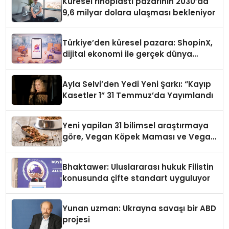
Küresel rinoplasti pazarının 2030’da
9,6 milyar dolara ulaşması bekleniyor
Türkiye’den küresel pazara: ShopinX,
dijital ekonomi ile gerçek dünya
alışverişini bir araya getirmeyi
hedefliyor
Ayla Selvi’den Yedi Yeni Şarkı: “Kayıp
Kasetler 1” 31 Temmuz’da Yayımlandı
Yeni yapilan 31 bilimsel araştırmaya
göre, Vegan Köpek Maması ve Vegan
Kedi Mamasının İyi Sindirildiğini
Ortaya Koydu
Bhaktawer: Uluslararası hukuk Filistin
konusunda çifte standart uyguluyor
Yunan uzman: Ukrayna savaşı bir ABD
projesi