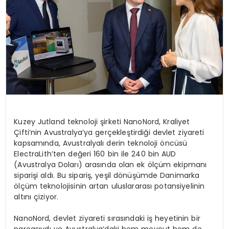
Kuzey Jutland teknoloji şirketi NanoNord, Kraliyet
Çifti’nin Avustralya’ya gerçekleştirdiği devlet ziyareti
kapsamında, Avustralyalı derin teknoloji öncüsü
ElectraLith’ten değeri 160 bin ile 240 bin AUD
(Avustralya Doları) arasında olan ek ölçüm ekipmanı
siparişi aldı. Bu sipariş, yeşil dönüşümde Danimarka
ölçüm teknolojisinin artan uluslararası potansiyelinin
altını çiziyor.
NanoNord, devlet ziyareti sırasındaki iş heyetinin bir
parçasıydı ve Avustralya’daki hem mevcut hem de