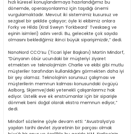
hızlı küresel konuşlandırmaya hazırlandığımız bu
dönemde, operasyonlarımız için taşıdığı önemi
vurgulamaktadır. Mevcut iki sistemimiz kusursuz ve
sezgisel bir şekilde çalışıyor; öyle ki ekibimiz onlara
Forky ve Hilda (Kral Sweyn ‘Forkbeard’ Tveskaeg ve
eşinin isimleri) adını verdi. Bu, gelecekte çok sayıda
olmasını beklediğimiz ikinci büyük siparişimizdir,” dedi.
NanoNord CCO’su (Ticari İşler Başkanı) Martin Mindorf,
“Dünyanın öbür ucundaki bir müşteriyi ziyaret
etmekten ve teknolojimizin Charlie ve ekibi gibi mutlu
müşteriler tarafından kullanıldığını görmekten daha iyi
bir şey olamaz. Teknolojinin sorunsuz çalışması ve
müşterilerin memnun kalması konusundaki övgüyü
Aalborg, Skjernvej’deki yetenekli çalışanlarımız hak
ediyor. Üstelik eve ek enstrümanlar için bir siparişle
dönmek beni doğal olarak ekstra memnun ediyor,”
dedi.
Mindorf sözlerine şöyle devam etti: “Avustralya’ya
yapılan tarihi devlet ziyaretinin bir parçası olmak
büyük bir onur ve özellikle bu gezide H.M. Kraliçe’nin