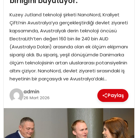
birliğini büyütüyor.
EKONOMI
Kuzey Jutland teknoloji şirketi NanoNord, Kraliyet
MAGAZIN
Çifti’nin Avustralya’ya gerçekleştirdiği devlet ziyareti
kapsamında, Avustralyalı derin teknoloji öncüsü
DÜNYA
ElectraLith’ten değeri 160 bin ile 240 bin AUD
(Avustralya Doları) arasında olan ek ölçüm ekipmanı
OTOMOBIL
siparişi aldı. Bu sipariş, yeşil dönüşümde Danimarka
ölçüm teknolojisinin artan uluslararası potansiyelinin
altını çiziyor. NanoNord, devlet ziyareti sırasındaki iş
heyetinin bir parçasıydı ve Avustralya’daki…
admin
Paylaş
26 Mart 2026