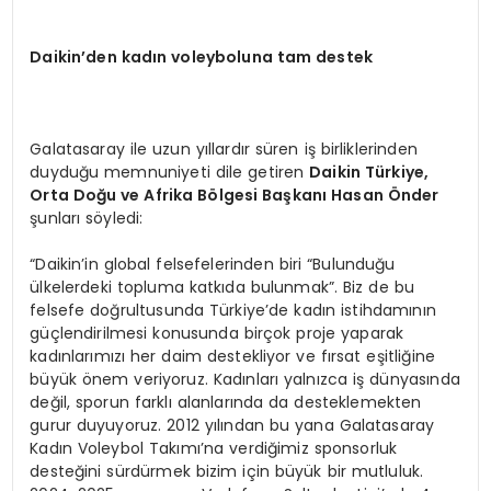
Daikin
’
den kadın voleyboluna tam destek
Galatasaray ile uzun yıllardır süren iş birliklerinden
duyduğu memnuniyeti dile getiren
Daikin Türkiye,
Orta Doğu ve Afrika B
ö
lgesi Başkanı Hasan Ö
nder
şunları söyledi:
“Daikin’in global felsefelerinden biri “Bulunduğu
ülkelerdeki topluma katkıda bulunmak”. Biz de bu
felsefe doğrultusunda Türkiye’de kadın istihdamının
güçlendirilmesi konusunda birçok proje yaparak
kadınlarımızı her daim destekliyor ve fırsat eşitliğine
büyük önem veriyoruz. Kadınları yalnızca iş dünyasında
değil, sporun farklı alanlarında da desteklemekten
gurur duyuyoruz. 2012 yılından bu yana Galatasaray
Kadın Voleybol Takımı’na verdiğimiz sponsorluk
desteğini sürdürmek bizim için büyük bir mutluluk.