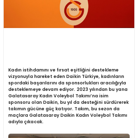
Kadın istihdamını
ve f
ırsat eş
itli
ğini destekleme
vizyonuyla hareket eden Daikin Türkiye, kadınların
spordaki başarılarını da sponsorlukları aracılığıyla
desteklemeye devam ediyor. 2023 yılından bu yana
Galatasaray Kadın Voleybol Takımı’na isim
sponsoru olan Daikin, bu yı
l da deste
ğini sürdürerek
takımın gücü
ne g
üç katıyor. Takım, bu sezon da
maçlara Galatasaray Daikin Kadın Voleybol Takımı
adıyla çıkacak.