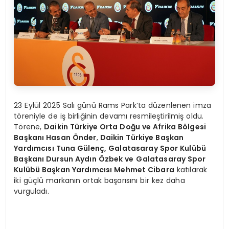
23 Eylül 2025 Salı günü Rams Park’ta düzenlenen imza
töreniyle de iş birliğinin devamı resmileştirilmiş oldu.
Törene,
Daikin Türkiye Orta Doğu ve Afrika B
ö
lgesi
Başkanı Hasan Ö
nder
,
Daikin Türkiye Başkan
Yardımcısı
Tuna G
ülenç, Galatasaray Spor Kulübü
Başkanı Dursun Aydın Özbek ve
Galatasaray Spor
Kulübü Başkan Yardımcısı Mehmet Cibara
katılarak
iki güçlü markanın ortak başarısını bir kez daha
vurguladı.