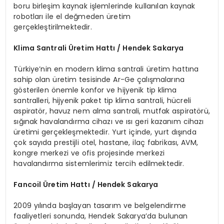
boru birleşim kaynak işlemlerinde kullanılan kaynak
robotları ile el değmeden üretim
gerçekleştirilmektedir.
Klima Santrali
Ü
retim Hattı / Hendek Sakarya
Türkiye’nin en modern klima santrali üretim hattına
sahip olan üretim tesisinde Ar-Ge çalışmalarına
gösterilen önemle konfor ve hijyenik tip klima
santralleri, hijyenik paket tip klima santrali, hücreli
aspiratör, havuz nem alma santrali, mutfak aspiratörü,
sığınak havalandırma cihazı ve ısı geri kazanım cihazı
üretimi gerçekleşmektedir. Yurt içinde, yurt dışında
çok sayıda prestijli otel, hastane, ilaç fabrikası, AVM,
kongre merkezi ve ofis projesinde merkezi
havalandırma sistemlerimiz tercih edilmektedir.
Fancoil
Ü
retim Hattı / Hendek Sakarya
2009 yılında başlayan tasarım ve belgelendirme
faaliyetleri sonunda, Hendek Sakarya’da bulunan