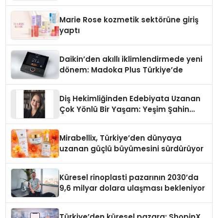
Teknolojisinde ISO ve TSSA
Düzenleyici Onaylarını Aldı
Marie Rose kozmetik sektörüne giriş
yaptı
Daikin’den akıllı iklimlendirmede yeni
dönem: Madoka Plus Türkiye’de
Diş Hekimliğinden Edebiyata Uzanan
Çok Yönlü Bir Yaşam: Yeşim Şahin
Yaman
Mirabellix, Türkiye’den dünyaya
uzanan güçlü büyümesini sürdürüyor
Küresel rinoplasti pazarının 2030’da
9,6 milyar dolara ulaşması bekleniyor
Türkiye’den küresel pazara: ShopinX,