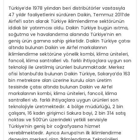
Türkiye’de 1978 yılından beri distribütörler vasıtasıyla
47 yıldır faaliyetlerini sürdüren Daikin, Temmuz 2011’de
Airfel’i satın alarak Türkiye iklimlendirme sektörünün
iddialı bir yatırımcısı oldu. Daikin Türkiye bugün ısıtma,
soğutma ve havalandırma alanında Türkiye’nin en
geniş ürün gamına sahip şirketidir. Daikin Türkiye çatısı
altında bulunan Daikin ve Airfel markalarının
iklimlendirme sektörüne yönelik kombi, klima üniteleri,
fancoil, klima santralleri vb. farklı ihtiyaçlara uygun son
teknoloji ile üretilmiş ürünleri bulunmaktadır. Merkez
ofisi İstanbul’da bulunan Daikin Türkiye, Sakarya’da 163
bin metrekare alan üzerine kurulu olan üretim
tesisinde çatısı altında bulunan Daikin ve Airfel
markalarının kombi, klima üniteleri, fancoil, klima
santralleri vb. farklı ihtiyaçlara uygun ürünleri son
teknolojiyle üretmektedir. 4 bölge müdürlüğü, 2 bin
çalışanı, 16 kadın girişimci Sakura bayi, 2 bin 314 satış
noktası ve 500’ün üzerindeki yetkili servisiyle
Türkiye’nin geniş bir coğrafyasına hizmet
verebilmektedir. Ayrıca Avrupa’nın ilk iklimlendirme
deneyim merkezi olan ‘İklimlendirme Teknolojileri