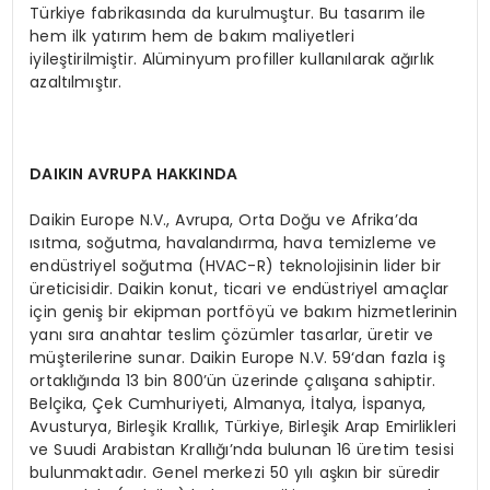
Türkiye fabrikasında da kurulmuştur. Bu tasarım ile
hem ilk yatırım hem de bakım maliyetleri
iyileştirilmiştir. Alüminyum profiller kullanılarak ağırlık
azaltılmıştır.
DAIKIN AVRUPA HAKKINDA
Daikin Europe N.V., Avrupa, Orta Doğu ve Afrika’da
ısıtma, soğutma, havalandırma, hava temizleme ve
endüstriyel soğutma (HVAC-R) teknolojisinin lider bir
üreticisidir. Daikin konut, ticari ve endüstriyel amaçlar
için geniş bir ekipman portföyü ve bakım hizmetlerinin
yanı sıra anahtar teslim çözümler tasarlar, üretir ve
müşterilerine sunar. Daikin Europe N.V. 59‘dan fazla iş
ortaklığında 13 bin 800’ün üzerinde çalışana sahiptir.
Belçika, Çek Cumhuriyeti, Almanya, İtalya, İspanya,
Avusturya, Birleşik Krallık, Türkiye, Birleşik Arap Emirlikleri
ve Suudi Arabistan Krallığı’nda bulunan 16 üretim tesisi
bulunmaktadır. Genel merkezi 50 yılı aşkın bir süredir