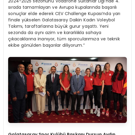
2024-2025 sezonunu Vodafone Sultanlar Ligi’nde 4.
sırada tamamlayan ve Avrupa kupalarında başarılı
sonuçlar elde ederek CEV Challenge Kupası’nda yarı
finale yükselen Galatasaray Daikin Kadın Voleybol
Takımı, taraftarlarına büyük gurur yaşattı. Yeni
sezonda da aynı azim ve kararlılıkla sahaya
çıkacaklarına inanıyor, tüm sporcularımıza ve teknik
ekibe gönülden başarılar diliyorum.”
Galatasaray Spor Kulübü Başkanı Dursun Aydın