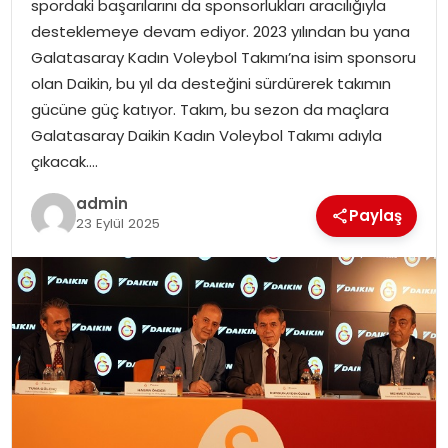
spordaki başarılarını da sponsorlukları aracılığıyla
EKONOMI
desteklemeye devam ediyor. 2023 yılından bu yana
Galatasaray Kadın Voleybol Takımı’na isim sponsoru
MAGAZIN
olan Daikin, bu yıl da desteğini sürdürerek takımın
gücüne güç katıyor. Takım, bu sezon da maçlara
DÜNYA
Galatasaray Daikin Kadın Voleybol Takımı adıyla
çıkacak….
OTOMOBIL
admin
Paylaş
23 Eylül 2025