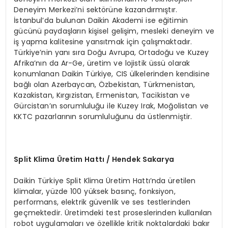
Deneyim Merkezi’ni sektörüne kazandırmıştır.
İstanbul’da bulunan Daikin Akademi ise eğitimin
gücünü paydaşların kişisel gelişim, mesleki deneyim ve
iş yapma kalitesine yansıtmak için çalışmaktadır.
Türkiye’nin yanı sıra Doğu Avrupa, Ortadoğu ve Kuzey
Afrika’nın da Ar-Ge, üretim ve lojistik üssü olarak
konumlanan Daikin Türkiye, CIS ülkelerinden kendisine
bağlı olan Azerbaycan, Özbekistan, Türkmenistan,
Kazakistan, Kırgızistan, Ermenistan, Tacikistan ve
Gürcistan’ın sorumluluğu ile Kuzey Irak, Moğolistan ve
KKTC pazarlarının sorumluluğunu da üstlenmiştir.
Split Klima
Ü
retim Hattı / Hendek Sakarya
Daikin Türkiye Split Klima Üretim Hattı’nda üretilen
klimalar, yüzde 100 yüksek basınç, fonksiyon,
performans, elektrik güvenlik ve ses testlerinden
geçmektedir. Üretimdeki test proseslerinden kullanılan
robot uygulamaları ve özellikle kritik noktalardaki bakır