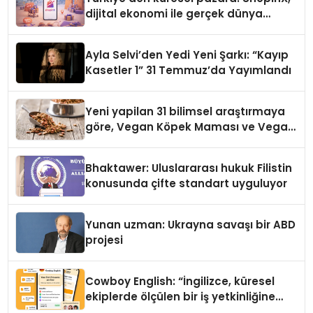
dijital ekonomi ile gerçek dünya
alışverişini bir araya getirmeyi
hedefliyor
Ayla Selvi’den Yedi Yeni Şarkı: “Kayıp
Kasetler 1” 31 Temmuz’da Yayımlandı
Yeni yapilan 31 bilimsel araştırmaya
göre, Vegan Köpek Maması ve Vegan
Kedi Mamasının İyi Sindirildiğini
Ortaya Koydu
Bhaktawer: Uluslararası hukuk Filistin
konusunda çifte standart uyguluyor
Yunan uzman: Ukrayna savaşı bir ABD
projesi
Cowboy English: “İngilizce, küresel
ekiplerde ölçülen bir iş yetkinliğine
dönüşüyor”