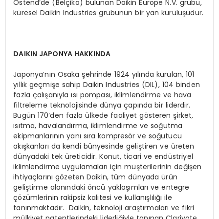
Ostend’de (Belçika) bulunan Daikin Europe N.V. grubu,
küresel Daikin Industries grubunun bir yan kuruluşudur.
DAIKIN JAPONYA HAKKINDA
Japonya’nın Osaka şehrinde 1924 yılında kurulan, 101
yıllık geçmişe sahip Daikin Industries (DIL), 104 binden
fazla çalışanıyla ısı pompası, iklimlendirme ve hava
filtreleme teknolojisinde dünya çapında bir liderdir.
Bugün 170’den fazla ülkede faaliyet gösteren şirket,
ısıtma, havalandırma, iklimlendirme ve soğutma
ekipmanlarının yanı sıra kompresör ve soğutucu
akışkanları da kendi bünyesinde geliştiren ve üreten
dünyadaki tek üreticidir. Konut, ticari ve endüstriyel
iklimlendirme uygulamaları için müşterilerinin değişen
ihtiyaçlarını gözeten Daikin, tüm dünyada ürün
geliştirme alanındaki öncü yaklaşımları ve entegre
çözümlerinin rakipsiz kalitesi ve kullanışlılığı ile
tanınmaktadır. Daikin, teknoloji araştırmaları ve fikri
mülkiyet patentlerindeki liderliğiyle tanınan Clarivate