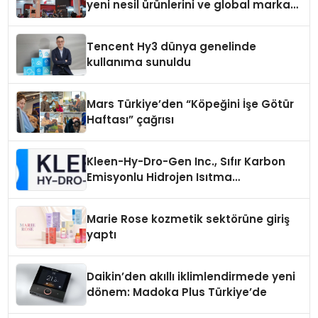
yeni nesil ürünlerini ve global marka
vizyonunu sergiledi
Tencent Hy3 dünya genelinde
kullanıma sunuldu
Mars Türkiye’den “Köpeğini İşe Götür
Haftası” çağrısı
Kleen-Hy-Dro-Gen Inc., Sıfır Karbon
Emisyonlu Hidrojen Isıtma
Teknolojisinde ISO ve TSSA
Düzenleyici Onaylarını Aldı
Marie Rose kozmetik sektörüne giriş
yaptı
Daikin’den akıllı iklimlendirmede yeni
dönem: Madoka Plus Türkiye’de