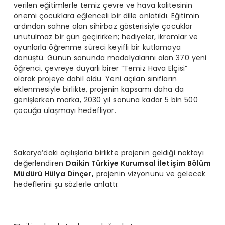
verilen eğitimlerle temiz çevre ve hava kalitesinin
önemi çocuklara eğlenceli bir dille anlatıldı. Eğitimin
ardından sahne alan sihirbaz gösterisiyle çocuklar
unutulmaz bir gün geçirirken; hediyeler, ikramlar ve
oyunlarla öğrenme süreci keyifli bir kutlamaya
dönüştü. Günün sonunda madalyalarını alan 370 yeni
öğrenci, çevreye duyarlı birer “Temiz Hava Elçisi”
olarak projeye dahil oldu. Yeni açılan sınıfların
eklenmesiyle birlikte, projenin kapsamı daha da
genişlerken marka, 2030 yıl sonuna kadar 5 bin 500
çocuğa ulaşmayı hedefliyor.
Sakarya’daki açılışlarla birlikte projenin geldiği noktayı
değerlendiren
Daikin Türkiye Kurumsal İletiş
im B
ö
lü
m
M
üdürü Hülya Dinç
er,
projenin vizyonunu ve gelecek
hedeflerini şu sözlerle anlattı: