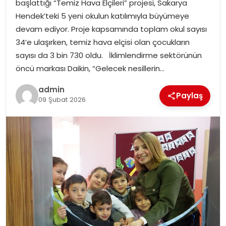
başlattığı “Temiz Hava Elçileri” projesi, Sakarya
EKONOMI
Hendek’teki 5 yeni okulun katılımıyla büyümeye
devam ediyor. Proje kapsamında toplam okul sayısı
MAGAZIN
34’e ulaşırken, temiz hava elçisi olan çocukların
sayısı da 3 bin 730 oldu. İklimlendirme sektörünün
DÜNYA
öncü markası Daikin, “Gelecek nesillerin…
OTOMOBIL
admin
Paylaş
09 Şubat 2026