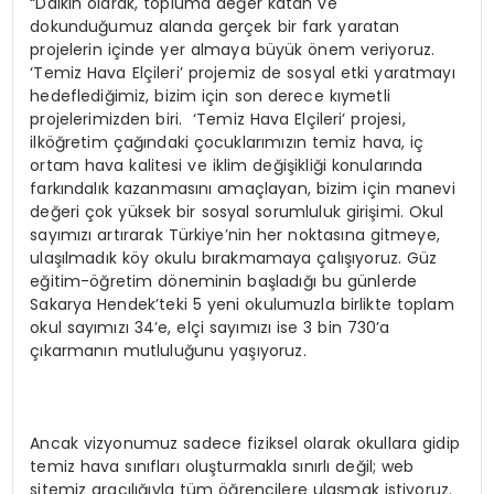
“Daikin olarak, topluma değer katan ve
dokunduğumuz alanda gerçek bir fark yaratan
projelerin içinde yer almaya büyük önem veriyoruz.
‘Temiz Hava Elçileri’ projemiz de sosyal etki yaratmayı
hedeflediğimiz, bizim için son derece kıymetli
projelerimizden biri. ‘Temiz Hava Elçileri’ projesi,
ilköğretim çağındaki çocuklarımızın temiz hava, iç
ortam hava kalitesi ve iklim değişikliği konularında
farkındalık kazanmasını amaçlayan, bizim için manevi
değeri çok yüksek bir sosyal sorumluluk girişimi. Okul
sayımızı artırarak Türkiye’nin her noktasına gitmeye,
ulaşılmadık köy okulu bırakmamaya çalışıyoruz. Güz
eğitim-öğretim döneminin başladığı bu günlerde
Sakarya Hendek’teki 5 yeni okulumuzla birlikte toplam
okul sayımızı 34’e, elçi sayımızı ise 3 bin 730’a
çıkarmanın mutluluğunu yaşıyoruz.
Ancak vizyonumuz sadece fiziksel olarak okullara gidip
temiz hava sınıfları oluşturmakla sınırlı değil; web
sitemiz aracılığıyla tüm öğrencilere ulaşmak istiyoruz.