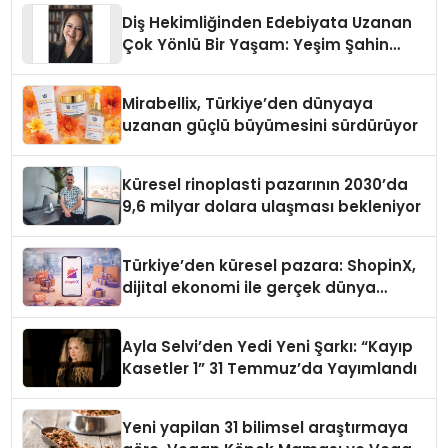
Diş Hekimliğinden Edebiyata Uzanan
Çok Yönlü Bir Yaşam: Yeşim Şahin
Yaman
Mirabellix, Türkiye’den dünyaya
uzanan güçlü büyümesini sürdürüyor
Küresel rinoplasti pazarının 2030’da
9,6 milyar dolara ulaşması bekleniyor
Türkiye’den küresel pazara: ShopinX,
dijital ekonomi ile gerçek dünya
alışverişini bir araya getirmeyi
hedefliyor
Ayla Selvi’den Yedi Yeni Şarkı: “Kayıp
Kasetler 1” 31 Temmuz’da Yayımlandı
Yeni yapilan 31 bilimsel araştırmaya