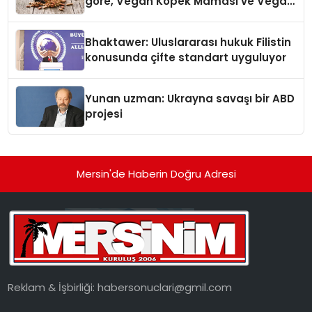
göre, Vegan Köpek Maması ve Vegan
Kedi Mamasının İyi Sindirildiğini
Ortaya Koydu
Bhaktawer: Uluslararası hukuk Filistin
konusunda çifte standart uyguluyor
Yunan uzman: Ukrayna savaşı bir ABD
projesi
Mersin'de Haberin Doğru Adresi
Reklam & İşbirliği:
habersonuclari@gmil.com