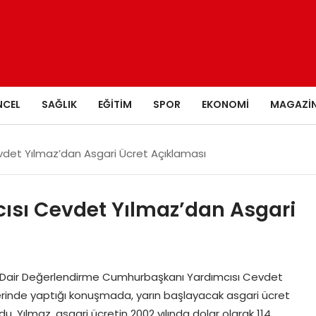
NCEL
SAĞLIK
EĞITIM
SPOR
EKONOMI
MAGAZI
det Yılmaz’dan Asgari Ücret Açıklaması
sı Cevdet Yılmaz’dan Asgari
 Dair Değerlendirme Cumhurbaşkanı Yardımcısı Cevdet
rinde yaptığı konuşmada, yarın başlayacak asgari ücret
. Yılmaz, asgari ücretin 2002 yılında dolar olarak 114