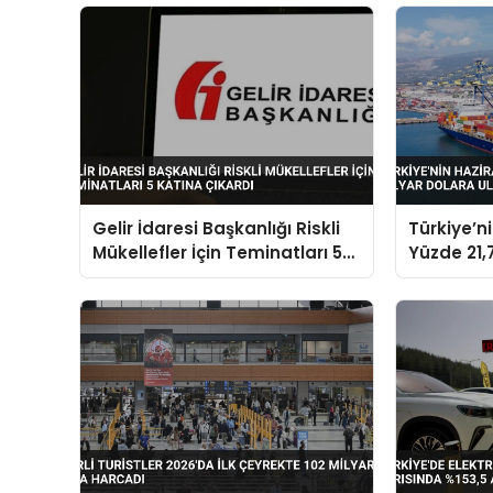
Gelir İdaresi Başkanlığı Riskli
Türkiye’n
Mükellefler İçin Teminatları 5
Yüzde 21,7
Katına Çıkardı
Dolara Ul