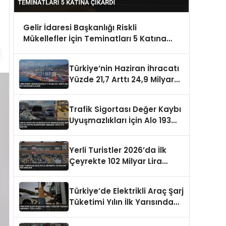
Gelir İdaresi Başkanlığı Riskli
Mükellefler İçin Teminatları 5 Katına
Çıkardı
Türkiye’nin Haziran İhracatı
Yüzde 21,7 Arttı 24,9 Milyar
Dolara Ulaştı
Trafik Sigortası Değer Kaybı
Uyuşmazlıkları İçin Alo 193
Ortak Hasar İhbar Merkezi
Faaliyete Geçiyor
Yerli Turistler 2026’da İlk
Çeyrekte 102 Milyar Lira
Harcadı
Türkiye’de Elektrikli Araç Şarj
Tüketimi Yılın İlk Yarısında
%153,5 Arttı