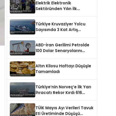
Elektrik Elektronik
Sektöründen Yılın İlk
Yarısında Rekor İhracat
Türkiye Kruvaziyer Yolcu
Sayısında 3 Kat Artış
Kaydetti
ABD-İran Gerilimi Petrolde
100 Dolar Senaryolarını
Tetikledi
Altın Kilosu Haftayı Düşüşle
Tamamladı
Türkiye’nin Norveç’e İlk Yarı
İhracatı Rekor Kırdı 616
Milyon Dolara Ulaştı
TÜİK Mayıs Ayı Verileri Tavuk
Eti Üretiminde Düşüşü