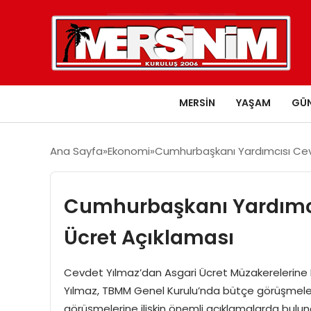
MERSIN
YAŞAM
GÜ
Ana Sayfa
Ekonomi
Cumhurbaşkanı Yardımcısı Cev
Cumhurbaşkanı Yardımcı
Ücret Açıklaması
Cevdet Yılmaz’dan Asgari Ücret Müzakerelerine
Yılmaz, TBMM Genel Kurulu’nda bütçe görüşmele
görüşmelerine ilişkin önemli açıklamalarda bulundu