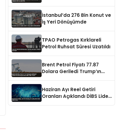
Ortaya Koydu
İstanbul’da 276 Bin Konut ve
İş Yeri Dönüşümde
TPAO Petrogas Kırklareli
Petrol Ruhsat Süresi Uzatıldı
Brent Petrol Fiyatı 77.87
Dolara Geriledi Trump’ın
İran Açıklamaları Etkili Oldu
Haziran Ayı Reel Getiri
Oranları Açıklandı DİBS Lider
Oldu