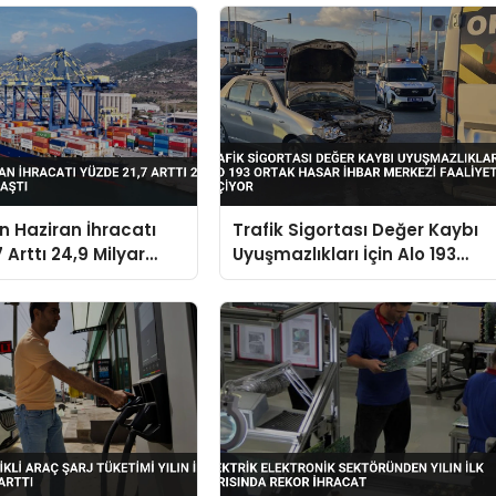
in Haziran İhracatı
Trafik Sigortası Değer Kaybı
 Arttı 24,9 Milyar
Uyuşmazlıkları İçin Alo 193
aştı
Ortak Hasar İhbar Merkezi
Faaliyete Geçiyor