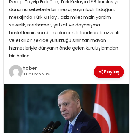
Recep Tayyip Erdoğan, Türk Kızılay’ın 158. kuruluş yıl
EKONOMI
dönümü sebebiyle bir mesaj yayımladı. Erdoğan,
mesajında Türk Kızılay’ı, aziz milletimizin yardım
MAGAZIN
severlik, merhamet, şefkat ve dayanışma
hasletlerinin sembolü olarak nitelendirerek, özverili
DÜNYA
ve etkili bir şekilde yürüttüğü sınır tanımayan
hizmetleriyle dünyanın önde gelen kuruluşlarından
OTOMOBIL
biri haline…
haber
Paylaş
11 Haziran 2026