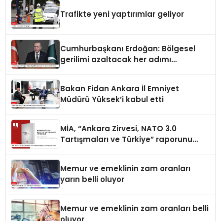
Trafikte yeni yaptırımlar geliyor
Cumhurbaşkanı Erdoğan: Bölgesel
gerilimi azaltacak her adımı
destekliyoruz
Bakan Fidan Ankara İl Emniyet
Müdürü Yüksek’i kabul etti
MİA, “Ankara Zirvesi, NATO 3.0
Tartışmaları ve Türkiye” raporunu
yayımladı
Memur ve emeklinin zam oranları
yarın belli oluyor
Memur ve emeklinin zam oranları belli
oluyor