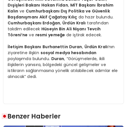
Dışişleri Bakanı
Hakan Fidan
,
MİT Başkanı
İbrahim
Kalın
ve
Cumhurbaşkanı Dış Politika ve Güvenlik
Başdanışmanı
Akif Çağatay Kılıç
da hazır bulundu.
Cumhurbaşkanı Erdoğan
,
Ürdün Kralı
tarafından
takdim edilecek
Hüseyin Bin Ali Nişanı Tevcih
Töreni’ne
ve
resmi yemeğe
de iştirak edecek.
İletişim Başkanı
Burhanettin Duran
,
Ürdün Kralı
‘nın
ziyaretine ilişkin
sosyal medya hesabından
paylaşımda bulundu.
Duran
, “Görüşmelerde, ikili
ilişkilerin yanısıra, bölgedeki güncel gelişmeler ve
istikrarın sağlanmasına yönelik atılabilecek adımlar ele
alınacak” dedi.
Benzer Haberler