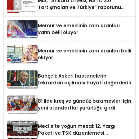
MİA, “Ankara Zirvesi, NATO 3.0
Tartışmaları ve Türkiye” raporunu
yayımladı
Memur ve emeklinin zam oranları
yarın belli oluyor
Memur ve emeklinin zam oranları belli
oluyor
Bahçeli: Askeri hastanelerin
tekrardan açılması hayati değerdedir
81 ilde kreş ve gündüz bakımevleri için
yeni standartlar yürürlüğe girdi
Meclis’te yoğun mesai: 12. Yargı
Paketi ve TSK düzenlemesi