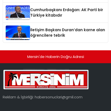
gündemde
Cumhurbaşkanı Erdoğan: AK Parti bir
Türkiye kitabıdır
İletişim Başkanı Duran’dan karne alan
öğrencilere tebrik
Mersin'de Haberin Doğru Adresi
Reklam & İşbirliği:
habersonuclari@gmil.com