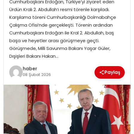
Cumhurbaşkanı Erdoğan, Türkiye’yi ziyaret eden
EKONOMI
Ürdün Kralı 2. Abdullah‘ı resmi törenle karşıladı.
Karşılama töreni Cumhurbaşkanlığı Dolmabahçe
MAGAZIN
Çalışma Ofisi‘nde gerçekleşti. Törenin ardından
Cumhurbaşkanı Erdoğan ile Kral 2. Abdullah, baş
DÜNYA
başa ve heyetler arası görüşmeye geçti.
Görüşmede, Milli Savunma Bakanı Yaşar Güler,
OTOMOBIL
Dışişleri Bakanı Hakan…
haber
Paylaş
08 Şubat 2026