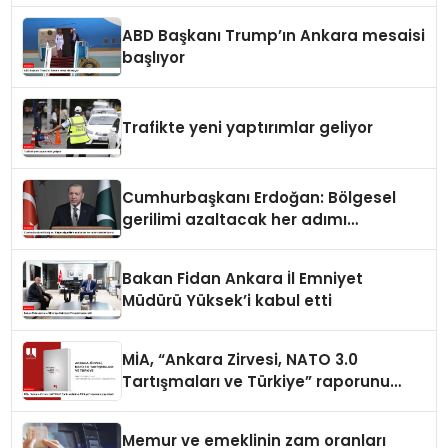
ABD Başkanı Trump’ın Ankara mesaisi
başlıyor
Trafikte yeni yaptırımlar geliyor
Cumhurbaşkanı Erdoğan: Bölgesel
gerilimi azaltacak her adımı
destekliyoruz
Bakan Fidan Ankara İl Emniyet
Müdürü Yüksek’i kabul etti
MİA, “Ankara Zirvesi, NATO 3.0
Tartışmaları ve Türkiye” raporunu
yayımladı
Memur ve emeklinin zam oranları