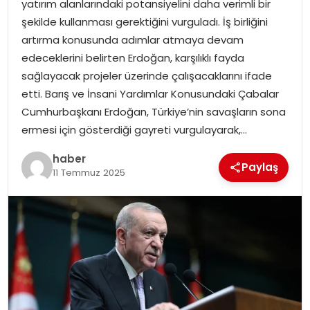
yatırım alanlarındaki potansiyelini daha verimli bir
EKONOMI
şekilde kullanması gerektiğini vurguladı. İş birliğini
artırma konusunda adımlar atmaya devam
MAGAZIN
edeceklerini belirten Erdoğan, karşılıklı fayda
sağlayacak projeler üzerinde çalışacaklarını ifade
DÜNYA
etti. Barış ve İnsani Yardımlar Konusundaki Çabalar
Cumhurbaşkanı Erdoğan, Türkiye’nin savaşların sona
OTOMOBIL
ermesi için gösterdiği gayreti vurgulayarak,…
haber
Paylaş
11 Temmuz 2025